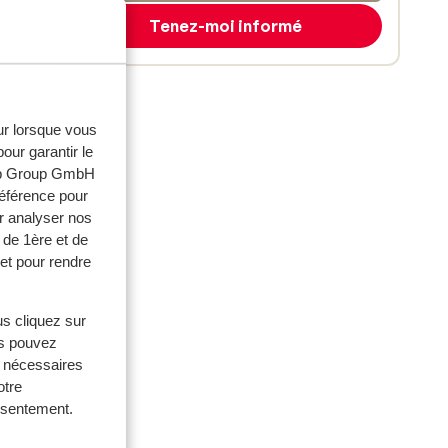
Tenez-moi informé
eur lorsque vous
our garantir le
web Group GmbH
référence pour
r analyser nos
 de 1ère et de
et pour rendre
us cliquez sur
us pouvez
ouples
s nécessaires
otre
 2025
onsentement.
nk.
nk.