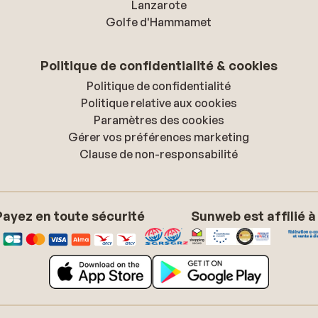
een soort Restaurantje waar je een goede verse sa
Lanzarote
met lekkere frites e.d. kon krijgen. Bus vervoer is e
Golfe d'Hammamet
goedkoop. Hier zijn we vaker mee naar Delgada
geweest. Leuke stad met mooie met mozaïek bele
Politique de confidentialité & cookies
straten, winkeltjes, terrasjes en restaurantjes. Of
Politique de confidentialité
hebben van daaruit een Hop on/hop off bus gepak
Politique relative aux cookies
de omgeving te verkennen. Drie weken is eigenlijk t
Paramètres des cookies
lang om op 1 eiland te verblijven. We hadden de pec
Gérer vos préférences marketing
er geen ferry's meer voeren. maar van de andere k
Clause de non-responsabilité
was de afstand ook te groot geweest om op 1 dag 
en neer naar het dichts bijzijnde eiland te gaan. Op
heenweg was de privé transfer niet helemaal privé,
want we hebben nog moeten wachten op mensen d
Payez en toute sécurité
Sunweb est affilié à
met een andere vlucht kwamen en die ook nog besl
hadden om zelf een auto te gaan huren. Op de
terugweg zijn we wel met z'n tweeën rechtstreeks 
de Luchthaven gebracht. Alles bij elkaar hebben mi
zus en ik een fijne vakantie gehad.