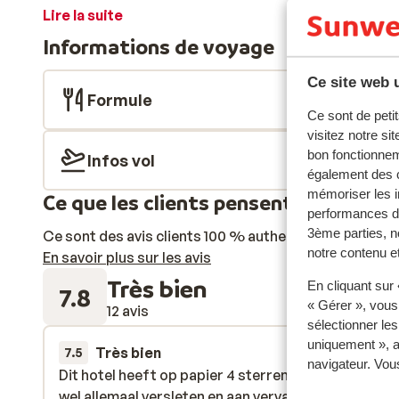
cuisine, d'une salle de bains, d'un salon et d'un balcon
Lire la suite
réservez un massage ou un soin au centre de bien-êtr
Informations de voyage
qui sert les plus délicieux plats locaux. Le bar prép
de découvrir l'île? Louer une voiture est alors une exc
Ce site web u
facilement les bains thermaux, les lacs de cratère et 
Formule
journée de route ou de randonnée, vous pourrez vous
Ce sont de petit
rafraîchissante, toujours agréable pour bien terminer
visitez notre si
perspective!
bon fonctionnem
Infos vol
également des c
mémoriser les i
Ce que les clients pensent
performances de
3ème parties, n
Ce sont des avis clients 100 % authentiques qui reflè
notre contenu et
En savoir plus sur les avis
Très bien
En cliquant sur
7.8
« Gérer », vous
12 avis
sélectionner le
uniquement », a
Très bien
23 avr.
7.5
navigateur. Vou
Dit hotel heeft op papier 4 sterren. In de realiteit is
Dit hotel heeft op papier 4 sterren. In de realiteit is
wel allemaal versleten en aan vervanging toe.
wel allemaal versleten en aan vervanging toe.