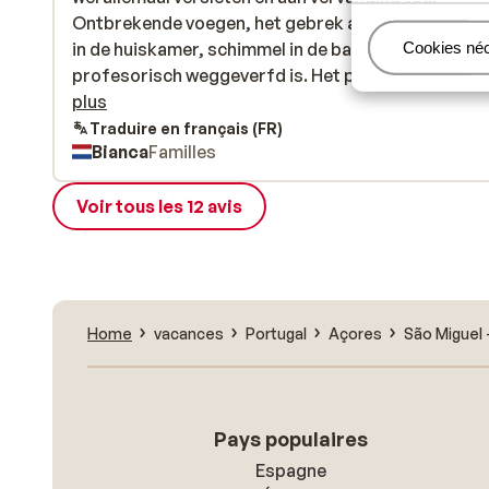
Ontbrekende voegen, het gebrek aan een fijne zitp
Ontbrekende voegen, het gebrek aan een fijne zitp
in de huiskamer, schimmel in de badkamer die
in de huiskamer, schimmel in de badkamer die
Gérer
Cookies né
profesorisch weggeverfd is. Het personeel was we
profesorisch weggeverfd is. Het personeel was wel 
erg vriendelijk en behulpzaam. Ontbijtbuffet ook 
plus
Traduire en français (FR)
Bianca
Familles
Voir tous les 12 avis
Home
vacances
Portugal
Açores
São Miguel 
Pays populaires
Espagne