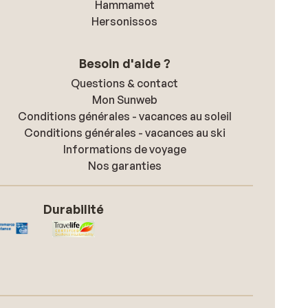
lade
Hammamet
rg
Hersonissos
gde
Besoin d'aide ?
Questions & contact
t om
Mon Sunweb
e
Conditions générales - vacances au soleil
h dat
Conditions générales - vacances au ski
ant
Informations de voyage
op
Nos garanties
 de
ie
Durabilité
oten
naar
jn