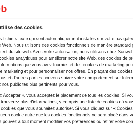
. Profitez de la piscine extérieure ou
e. Dînez ensuite dans le restaurant Âncora,
are également vos boissons préférées. Envie
ellente idée. Vous pourrez ainsi explorer
tilise des cookies.
la capitale Ponta Delgada. Et après une
 rendre au bar pour savourer une boisson
s fichiers texte qui sont automatiquement installés sur votre navigat
 la journée. De belles vacances en
te Web. Nous utilisons des cookies fonctionnels de manière standard p
ent du site web. Avec votre autorisation, nous utilisons chez Sun
ookies analytiques pour améliorer notre site Web, des cookies de p
nformations que vous avez fournies et des cookies de marketing pou
 marketing et pour personnaliser nos offres. En plaçant des cookies
ous et d'autres parties pouvons suivre votre comportement sur Intern
tent fidèlement leur expérience avec notre produit.
 nos publicités plus pertinents pour vous.
 « Accepter », vous acceptez le placement de tous les cookies. Si vo
 trouverez plus d'informations, y compris une liste de cookies où vo
Réservé principalement par c
s cookies que vous souhaitez autoriser. Si vous cliquez sur « Cookie
ucun cookie autre que les cookies fonctionnels ne sera placé dans v
 2026
Très bien
14 sept.
6.9
s pouvez à tout moment modifier vos préférences ou retirer votre c
 het
 het
Appartement is ingericht met donker en zwaar
Appartement is ingericht met donker en zwaar
meubilair. Bedbank is niet goed bruikbaar als zitba
meubilair. Bedbank is niet goed bruikbaar als zitba