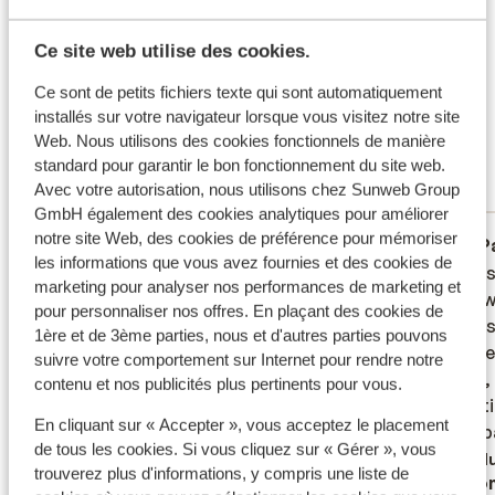
Ce que les clients pensent
vous détendre après une journée de visite de l'île?
Prenez un verre au bar ou sur le toit-terrasse avec sa
Ce sont des avis clients 100 % authentiques qui
Ce site web utilise des cookies.
vue imprenable sur les environs.
reflètent fidèlement leur expérience avec notre
Ce sont de petits fichiers texte qui sont automatiquement
produit.
En savoir plus sur les avis
installés sur votre navigateur lorsque vous visitez notre site
Excellent
8.1
Web. Nous utilisons des cookies fonctionnels de manière
6 avis
standard pour garantir le bon fonctionnement du site web.
Avec votre autorisation, nous utilisons chez Sunweb Group
Réservé principalement par couples
GmbH également des cookies analytiques pour améliorer
notre site Web, des cookies de préférence pour mémoriser
Très bien
21 mai 2026
P
7.7
5.7
les informations que vous avez fournies et des cookies de
Jammer dat het eten koud was. Voor de
Jammer dat het eten koud was. Voor de
Hotel i
Hotel i
marketing pour analyser nos performances de marketing et
rest was het goed.
rest was het goed.
lobby w
lobby w
pour personnaliser nos offres. En plaçant des cookies de
kamers 
kamers 
Traduire en français (FR)
1ère et de 3ème parties, nous et d'autres parties pouvons
bad, ge
bad, ge
suivre votre comportement sur Internet pour rendre notre
kamer, 
kamer, 
contenu et nos publicités plus pertinents pour vous.
recepti
recepti
En cliquant sur « Accepter », vous acceptez le placement
zwemb
zwemb
de tous les cookies. Si vous cliquez sur « Gérer », vous
Tradu
trouverez plus d'informations, y compris une liste de
Anonyme
Ano