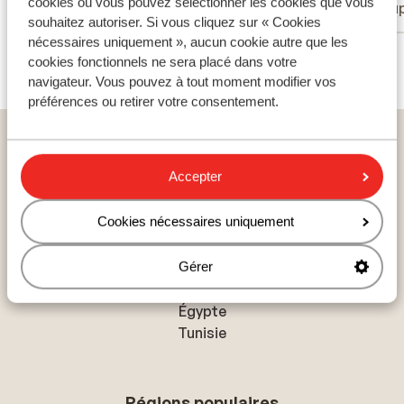
cookies où vous pouvez sélectionner les cookies que vous
Couples
Coup
souhaitez autoriser. Si vous cliquez sur « Cookies
nécessaires uniquement », aucun cookie autre que les
Voir tous les 6 avis
cookies fonctionnels ne sera placé dans votre
navigateur. Vous pouvez à tout moment modifier vos
préférences ou retirer votre consentement.
Home
vacances
Portugal
Açores
São Miguel - Ponta Delgada
Hôtel The Lince Azores
Accepter
Cookies nécessaires uniquement
Pays populaires
Gérer
Espagne
Égypte
Tunisie
Régions populaires