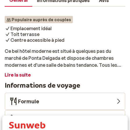
Général
Informations pratiques
Avis
Populaire auprès de couples
Emplacement idéal
Toit terrasse
Centre accessible à pied
Ce bel hôtel moderne est situé à quelques pas du
marché de Ponta Delgada et dispose de chambres
modernes et d'une salle de bains tendance. Tous les
matins, un petit-déjeuner buffet vous attend dans
Lire la suite
l'élégant restaurant situé au rez-de-chaussée. Depuis
Informations de voyage
l'hôtel, vous disposerez d'une vue unique sur l'océan et
la ville. Depuis l'hôtel The Lince Azores, vous pourrez
vous rendre directement dans le magnifique centre-
Formule
ville. Visitez l'Igreja Matriz de Säo Sebastiäo, qui date
du XVIe siècle. Il s'agit d'une église remarquable, dotée
Infos vol
des plus beaux ornements. Flânez le long du boulevard
vers le port et admirez les bateaux colorés. Besoin de