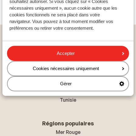
souhaitez autoriser. Si vous cliquez sur « Cookies
Voir tous les 19 avis
nécessaires uniquement », aucun cookie autre que les
cookies fonctionnels ne sera placé dans votre
navigateur. Vous pouvez à tout moment modifier vos
préférences ou retirer votre consentement.
Home
vacances
Portugal
Açores
São Miguel - Ribeira Grande
Hôtel Verde Mar & Spa
Accepter
Cookies nécessaires uniquement
Pays populaires
Gérer
Espagne
Égypte
Tunisie
Régions populaires
Mer Rouge