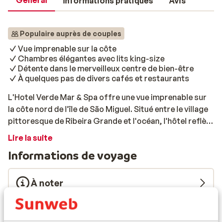
Général
Informations pratiques
Avis
Populaire auprès de couples
Vue imprenable sur la côte
Chambres élégantes avec lits king-size
Détente dans le merveilleux centre de bien-être
À quelques pas de divers cafés et restaurants
L'Hotel Verde Mar & Spa offre une vue imprenable sur
la côte nord de l'île de São Miguel. Situé entre le village
pittoresque de Ribeira Grande et l'océan, l'hôtel reflète
ces influences. Les chambres sont décorées de façon
Lire la suite
élégante, dans des tons clairs et naturels. De plus,
Informations de voyage
toutes les chambres disposent de confortables lits
king-size. Que vous souhaitiez vous détendre ou partir
à l'aventure, l'Hôtel Verde Mar & Spa et ses environs
À noter
ont beaucoup à offrir. Savourez de délicieux mets
portugais au restaurant Terracota, où tous les repas
Formule
sont préparés avec le plus grand soin. Besoin de