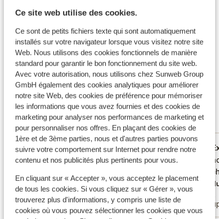
détente? Réservez un massage ou un soin du visage
Ce site web utilise des cookies.
dans le centre de bien-être. Vous pourrez également
Infos vol
vous détendre au bord de la belle piscine. Dans le
Ce sont de petits fichiers texte qui sont automatiquement
Ce que les clients pensent
centre historique de Ribeira Grande, vous trouverez
installés sur votre navigateur lorsque vous visitez notre site
une multitude de cafés, restaurants et de musées.
Web. Nous utilisons des cookies fonctionnels de manière
Ce sont des avis clients 100 % authentiques qui
standard pour garantir le bon fonctionnement du site web.
Vous souhaitez en découvrir davantage sur l'île? Nous
reflètent fidèlement leur expérience avec notre
Avec votre autorisation, nous utilisons chez Sunweb Group
vous recommandons alors de louer une voiture de
produit.
En savoir plus sur les avis
GmbH également des cookies analytiques pour améliorer
location. Explorez les réserves naturelles des environs,
notre site Web, des cookies de préférence pour mémoriser
Excellent
et, avec un peu de chance, vous apercevrez peut-être
8.6
les informations que vous avez fournies et des cookies de
des dauphins et des baleines dans l'océan.
19 avis
marketing pour analyser nos performances de marketing et
Réservé principalement par couples
pour personnaliser nos offres. En plaçant des cookies de
1ère et de 3ème parties, nous et d'autres parties pouvons
Excellent
21 mai 2026
E
8.4
8.7
suivre votre comportement sur Internet pour rendre notre
Ruim opgezet. Vriendelijke bediening.
Ruim opgezet. Vriendelijke bediening.
Mooi ho
Mooi ho
contenu et nos publicités plus pertinents pour vous.
Goed georganiseerd.
Goed georganiseerd.
zeezic
zeezic
En cliquant sur « Accepter », vous acceptez le placement
Traduire en français (FR)
Tradu
de tous les cookies. Si vous cliquez sur « Gérer », vous
Heer Nieuwboer
Erik
trouverez plus d'informations, y compris une liste de
Amis
Coup
cookies où vous pouvez sélectionner les cookies que vous