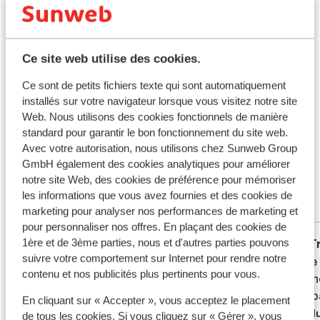
La plage et le centre sont facilement accessibles. Bon
Infos vol
séjour!
Certifié durable
Ce site web utilise des cookies.
Ce que les clients pensent
Ce sont de petits fichiers texte qui sont automatiquement
installés sur votre navigateur lorsque vous visitez notre site
Ce sont des avis clients 100 % authentiques qui
Web. Nous utilisons des cookies fonctionnels de manière
reflètent fidèlement leur expérience avec notre
standard pour garantir le bon fonctionnement du site web.
Avec votre autorisation, nous utilisons chez Sunweb Group
produit.
En savoir plus sur les avis
GmbH également des cookies analytiques pour améliorer
Excellent
8.7
notre site Web, des cookies de préférence pour mémoriser
20 avis
les informations que vous avez fournies et des cookies de
marketing pour analyser nos performances de marketing et
Réservé principalement par couples
pour personnaliser nos offres. En plaçant des cookies de
1ère et de 3ème parties, nous et d'autres parties pouvons
Excellent
9 févr. 2026
T
10
7.9
suivre votre comportement sur Internet pour rendre notre
Prima lokatie en hotel alleen jammer dat
Prima lokatie en hotel alleen jammer dat
Goede 
Goede 
contenu et nos publicités plus pertinents pour vous.
jullie niet aangegeven hebben dat er
jullie niet aangegeven hebben dat er
person
person
carnaval onder ons raam was tot 04.30uur
carnaval onder ons raam was tot 04.30uur
zwemba
zwemba
En cliquant sur « Accepter », vous acceptez le placement
waardoor 4 nachten niet geslapen,anders
waardoor 4 nachten niet geslapen,anders
Tradu
de tous les cookies. Si vous cliquez sur « Gérer », vous