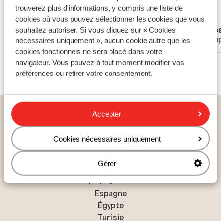
hadden we iets anders geboekt
hadden we iets anders geboekt
trouverez plus d'informations, y compris une liste de
Traduire en français (FR)
cookies où vous pouvez sélectionner les cookies que vous
Aad Schaareman
Dees
souhaitez autoriser. Si vous cliquez sur « Cookies
Couples
Coup
nécessaires uniquement », aucun cookie autre que les
cookies fonctionnels ne sera placé dans votre
navigateur. Vous pouvez à tout moment modifier vos
Voir tous les 20 avis
préférences ou retirer votre consentement.
Home
vacances
Portugal
Costa de Lisboa
Accepter
Sesimbra
Hôtel Sesimbra & Spa
Cookies nécessaires uniquement
Gérer
Pays populaires
Espagne
Égypte
Tunisie