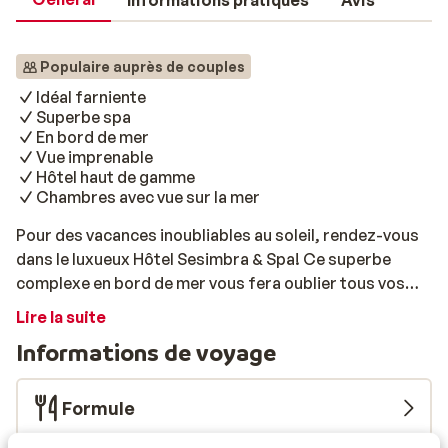
Informations pratiques
Avis
Populaire auprès de couples
Idéal farniente
Superbe spa
En bord de mer
Vue imprenable
Hôtel haut de gamme
Chambres avec vue sur la mer
Pour des vacances inoubliables au soleil, rendez-vous
dans le luxueux Hôtel Sesimbra & Spa! Ce superbe
complexe en bord de mer vous fera oublier tous vos
soucis. Ici, vous pourrez vous détendre comme il se
Lire la suite
doit au sein du superbe centre de bien-être. Toutes les
Informations de voyage
chambres ont une vue imprenable sur la mer et sont
équipées de tout le confort nécessaire à un agréable
séjour. Le soir, vous pourrez déguster un délicieux
Formule
repas dans l'un des restaurants ou vous asseoir au bar.