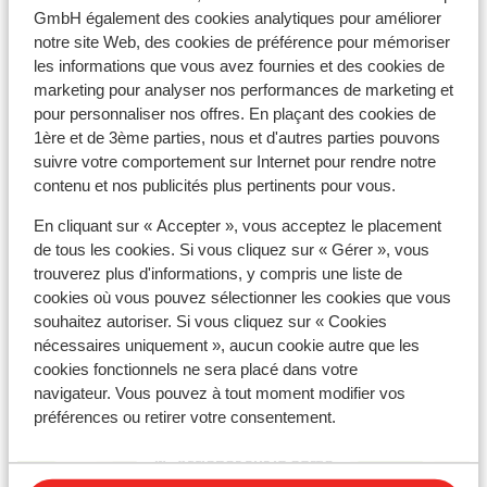
Voir toutes les installations
GmbH également des cookies analytiques pour améliorer
notre site Web, des cookies de préférence pour mémoriser
Informations de voyage
les informations que vous avez fournies et des cookies de
marketing pour analyser nos performances de marketing et
pour personnaliser nos offres. En plaçant des cookies de
À noter
1ère et de 3ème parties, nous et d'autres parties pouvons
suivre votre comportement sur Internet pour rendre notre
Formule
contenu et nos publicités plus pertinents pour vous.
Ce que les clients pensent
En cliquant sur « Accepter », vous acceptez le placement
de tous les cookies. Si vous cliquez sur « Gérer », vous
Malheureusement, il n'y a actuellement aucun avis
trouverez plus d'informations, y compris une liste de
pour cet hébergement.
cookies où vous pouvez sélectionner les cookies que vous
souhaitez autoriser. Si vous cliquez sur « Cookies
Emplacement
nécessaires uniquement », aucun cookie autre que les
cookies fonctionnels ne sera placé dans votre
navigateur. Vous pouvez à tout moment modifier vos
préférences ou retirer votre consentement.
Afficher sur la carte