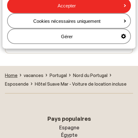
Accepter
Cookies nécessaires uniquement
À proximité
Gérer
Distance de la plage environ 700 mètres
Distance du centre-ville: environ 1,0 kilomètres
Home
vacances
Portugal
Nord du Portugal
Esposende
Hôtel Suave Mar - Voiture de location incluse
Pays populaires
Espagne
Égypte