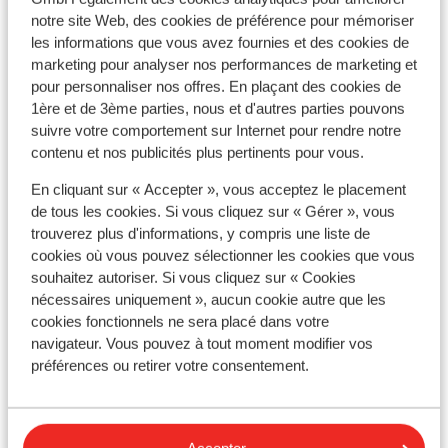
impossible à boire ou à manger.Il n'y a eu un
notre site Web, des cookies de préférence pour mémoriser
approvisionnement des boissons chaque
Emplacement
les informations que vous avez fournies et des cookies de
jour. Le personnel de la réception pas
marketing pour analyser nos performances de marketing et
toujours aimable, chaque fois quand je
pour personnaliser nos offres. En plaçant des cookies de
posait une question , j'avais l'impression
1ère et de 3ème parties, nous et d'autres parties pouvons
de déranger, en particulièrement une
suivre votre comportement sur Internet pour rendre notre
dame qui était limite agressive.
Afficher sur la carte
contenu et nos publicités plus pertinents pour vous.
En cliquant sur « Accepter », vous acceptez le placement
de tous les cookies. Si vous cliquez sur « Gérer », vous
trouverez plus d'informations, y compris une liste de
cookies où vous pouvez sélectionner les cookies que vous
À proximité
souhaitez autoriser. Si vous cliquez sur « Cookies
En bord de mer (plage de sable, transats (gratuit) ,
nécessaires uniquement », aucun cookie autre que les
parasols (gratuit) )
cookies fonctionnels ne sera placé dans votre
Distance du centre-ville: sousse environ 12
navigateur. Vous pouvez à tout moment modifier vos
kilomètres, port el kantaoui environ 8 kilomètres
préférences ou retirer votre consentement.
Distance de l'aéroport Monastir environ 32
kilomètres
Distance jusqu'à l'arrêt de bus environ 500 mètres