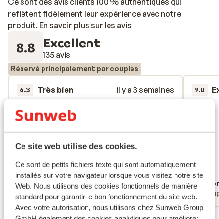
Ce sont des avis clients 100 % authentiques qui
reflètent fidèlement leur expérience avec notre
produit.
En savoir plus sur les avis
Excellent
8.8
135 avis
Réservé principalement par couples
Très bien
il y a 3 semaines
E
6.3
9.0
L'hôtel est un peu vétuste et les services
L'hôtel est un peu vétuste et les services
Non
Non
pas 5 étoiles. Le mobilier et les
pas 5 étoiles. Le mobilier et les
installations vetustes, une odeur dans la
installations vetustes, une odeur dans la
salle de bain. Les produits dans la salle de
salle de bain. Les produits dans la salle de
Ce site web utilise des cookies.
bain avaient une odeur un peu bizare et je
bain avaient une odeur un peu bizare et je
ne les ai pas utilisés surtout le gel de
ne les ai pas utilisés surtout le gel de
Ce sont de petits fichiers texte qui sont automatiquement
douche.Pas des chaussons de courtoisie
douche....
plus
installés sur votre navigateur lorsque vous visitez notre site
Daniela
Ano
et des peignoirs. On les a reçu après 3
Web. Nous utilisons des cookies fonctionnels de manière
Familles
Coup
jours. Le frigo de chambre doit être
standard pour garantir le bon fonctionnement du site web.
remplacé, tout ce que on mettait geler et
Avec votre autorisation, nous utilisons chez Sunweb Group
Voir tous les 135 avis
GmbH également des cookies analytiques pour améliorer