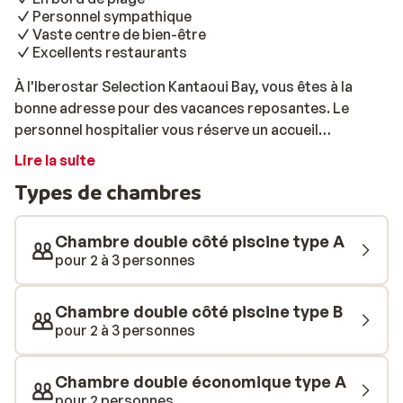
Personnel sympathique
Vaste centre de bien-être
Excellents restaurants
À l'Iberostar Selection Kantaoui Bay, vous êtes à la
bonne adresse pour des vacances reposantes. Le
personnel hospitalier vous réserve un accueil
chaleureux pour que vos vacances commencent bien.
Lire la suite
L'emplacement de l'hôtel est idéal, sur la plage et à
Types de chambres
seulement 3 kilomètres du centre. Les chambres sont
spacieuses et confortables et offrent souvent une
belle vue sur la mer. Mettez votre palais à l'épreuve et
Chambre double côté piscine type A
goûtez aux saveurs de la cuisine tunisienne et
pour 2 à 3 personnes
asiatique. Ici, vous pouvez choisir parmi une grande
variété de plats. Pour les plus actifs, il y a beaucoup à
Chambre double côté piscine type B
faire dans cet hôtel, comme la voile, l'équitation le long
pour 2 à 3 personnes
de la plage ou une séance de sport à la salle. Laissez-
vous dorloter dans le centre de bien-être polyvalent. Il
Chambre double économique type A
est le plus grand du continent et compte 18 salles de
pour 2 personnes