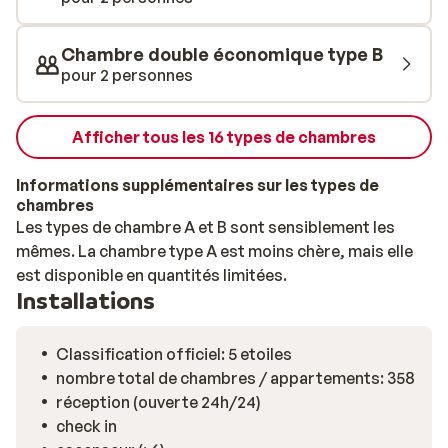
massage, 22 salles de soins à l'eau de mer et une belle
piscine à débordement avec vue sur la mer. Profitez du
Chambre double économique type B
jacuzzi ou du sauna ou optez pour un rituel de bien-être
pour 2 personnes
et relaxez-vous. Vous préférez vous détendre à
l'extérieur? Plongez dans la piscine et terminez la
journée avec de la musique live.
Afficher tous les 16 types de chambres
Informations supplémentaires sur les types de
chambres
Les types de chambre A et B sont sensiblement les
mêmes. La chambre type A est moins chère, mais elle
est disponible en quantités limitées.
Installations
Classification officiel: 5 etoiles
nombre total de chambres / appartements: 358
réception (ouverte 24h/24)
check in