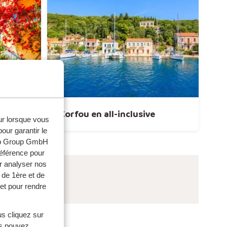
Corfou en all-inclusive
eur lorsque vous
our garantir le
web Group GmbH
référence pour
r analyser nos
 de 1ère et de
et pour rendre
us cliquez sur
us pouvez