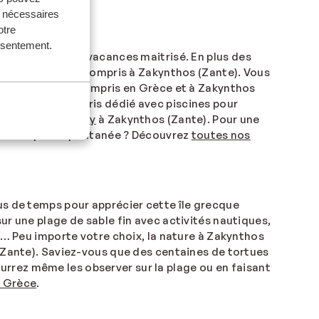
s nécessaires
otre
onsentement.
e pour un budget vacances maitrisé. En plus des
votre hôtel tout compris à Zakynthos (Zante). Vous
ue formule tout compris en Grèce et à Zakynthos
gement tout compris dédié avec piscines pour
nclusive
adult-only
à Zakynthos (Zante). Pour une
’une escapade spontanée ? Découvrez
toutes nos
us de temps pour apprécier cette île grecque
ur une plage de sable fin avec activités nautiques,
io… Peu importe votre choix, la nature à Zakynthos
 (Zante). Saviez-vous que des centaines de tortues
rrez même les observer sur la plage ou en faisant
n Grèce
.