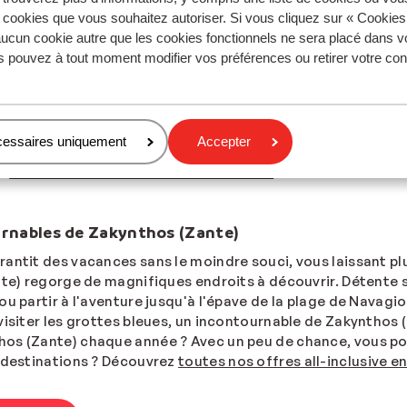
nclusive à Zakynthos (Zante) ?
s cookies que vous souhaitez autoriser. Si vous cliquez sur « Cookie
ucun cookie autre que les cookies fonctionnels ne sera placé dans v
es vacances tout compris pour tous
s pouvez à tout moment modifier vos préférences ou retirer votre c
ère fois ou non, un séjour tout compris est l’option idéal
ns, vous pourrez profiter de nombreuses installations dans 
 baignade à la piscine de votre hôtel all-inclusive ? Chaq
bilités. Pour des vacances
en famille
, privilégiez un héber
cessaires uniquement
Accepter
dre en couple, sans les enfants, optez pour un séjour all-i
ns
l'hôtel all-inclusive Zante Maris Suites
à Tsilivi. Envie d
ournables de Zakynthos (Zante)
antit des vacances sans le moindre souci, vous laissant pl
nte) regorge de magnifiques endroits à découvrir. Détente s
ou partir à l'aventure jusqu'à l'épave de la plage de Navag
visiter les grottes bleues, un incontournable de Zakynthos
os (Zante) chaque année ? Avec un peu de chance, vous pou
s destinations ? Découvrez
toutes nos offres all-inclusive e