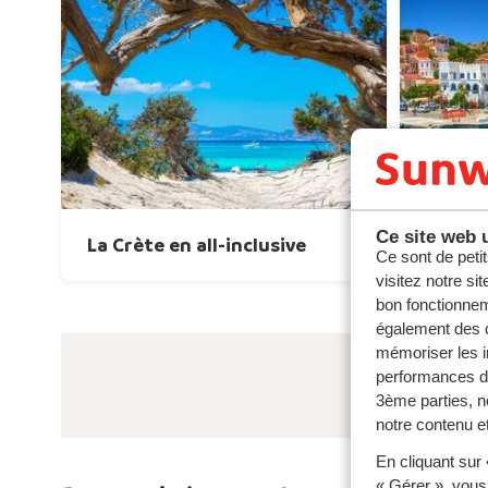
Ce site web u
La Crète en all-inclusive
Rhodes
Ce sont de petit
visitez notre si
bon fonctionnem
également des c
mémoriser les i
performances de
3ème parties, n
notre contenu et
En cliquant sur
« Gérer », vous