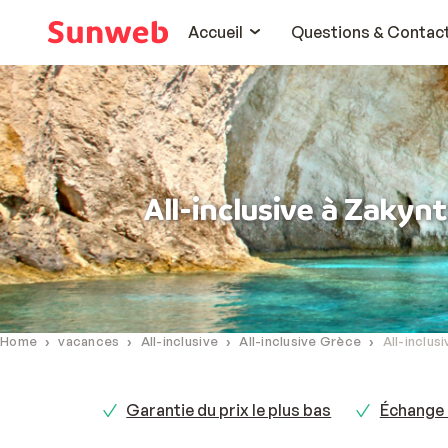
Accueil
Questions & Contac
All-inclusive à Zakyn
Home
vacances
All-inclusive
All-inclusive Grèce
All-inclus
Garantie du prix le plus bas
Échange 