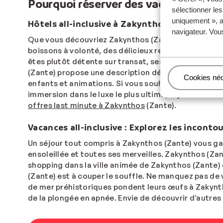
Pourquoi réserver des vacances all-i
sélectionner le
uniquement », a
Hôtels all-inclusive à Zakynthos (Zante) : D
navigateur. Vou
Que vous découvriez Zakynthos (Zante) pour la premi
boissons à volonté, des délicieux repas et collatio
êtes plutôt détente sur transat, session massage ou
(Zante) propose une description détaillée des possi
Gérer
Cookies né
enfants et animations. Si vous souhaitez vous déten
immersion dans le luxe le plus ultime, séjournez da
offres last minute à Zakynthos
(Zante).
Vacances all-inclusive : Explorez les incont
Un séjour tout compris à Zakynthos (Zante) vous gar
ensoleillée et toutes ses merveilles. Zakynthos (Za
shopping dans la ville animée de Zakynthos (Zante) 
(Zante) est à couper le souffle. Ne manquez pas de 
de mer préhistoriques pondent leurs œufs à Zakynth
de la plongée en apnée. Envie de découvrir d’autre