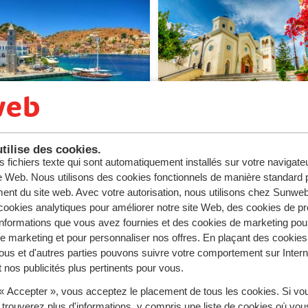
tilise des cookies.
 en all-inclusive
Kos en all-inclusive
s fichiers texte qui sont automatiquement installés sur votre navigat
te Web. Nous utilisons des cookies fonctionnels de manière standard p
ent du site web. Avec votre autorisation, nous utilisons chez Sun
ookies analytiques pour améliorer notre site Web, des cookies de p
nformations que vous avez fournies et des cookies de marketing pou
 marketing et pour personnaliser nos offres. En plaçant des cookies
ous et d'autres parties pouvons suivre votre comportement sur Intern
 nos publicités plus pertinents pour vous.
 « Accepter », vous acceptez le placement de tous les cookies. Si vo
 trouverez plus d'informations, y compris une liste de cookies où vo