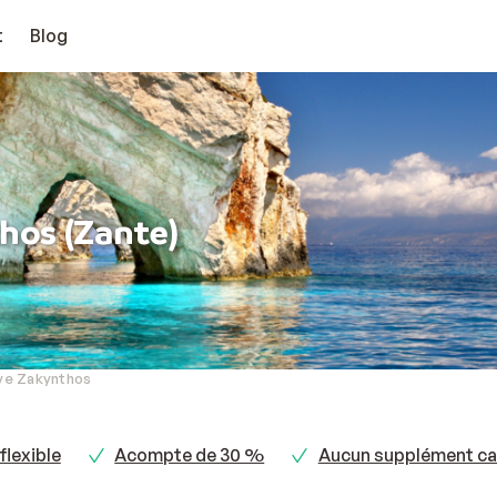
t
Blog
thos (Zante)
ive Zakynthos
flexible
Acompte de 30 %
Aucun supplément ca