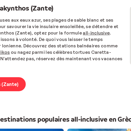
 Zakynthos (Zante)
uses aux eaux azur, ses plages de sable blanc et ses
ur savourer la vie insulaire ensoleillée, se détendre et
ynthos (Zante), optez pour la formule
all-inclusive
.
issons à volonté. De quoi vous laisser le temps
er Ionienne. Découvrez des stations balnéaires comme
likos
ou nagez parmi les célèbres tortues Caretta-
 ? N’attendez pas, réservez dès maintenant vos vacances
s (Zante)
estinations populaires all-inclusive en Grè