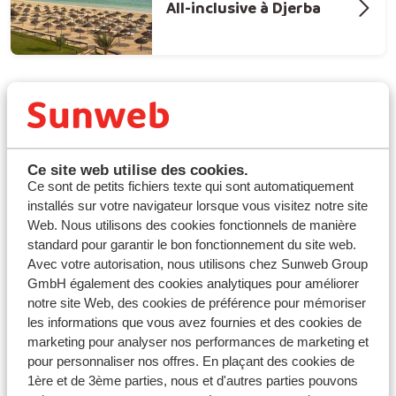
All-inclusive à Djerba
Vacances all-inclusive à Djerba :
Ce site web utilise des cookies.
Ce sont de petits fichiers texte qui sont automatiquement
détente et évasion garanties
installés sur votre navigateur lorsque vous visitez notre site
Web. Nous utilisons des cookies fonctionnels de manière
Djerba, Midoun et Zarzis : votre destination all-
standard pour garantir le bon fonctionnement du site web.
inclusive de rêve
Avec votre autorisation, nous utilisons chez Sunweb Group
Plongez dans l’univers magique de Djerba et ses
GmbH également des cookies analytiques pour améliorer
alentours, avec des séjours all-inclusive conçus pour
notre site Web, des cookies de préférence pour mémoriser
votre confort et votre plaisir. Entre les plages de sable
les informations que vous avez fournies et des cookies de
doré de Zarzis et l’animation des souks de Midoun,
marketing pour analyser nos performances de marketing et
profitez d’un cadre idyllique où tout est pris en charge :
pour personnaliser nos offres. En plaçant des cookies de
repas savoureux, boissons à volonté, piscines, spas et
1ère et de 3ème parties, nous et d'autres parties pouvons
activités pour toute
la famille
. Les amateurs de