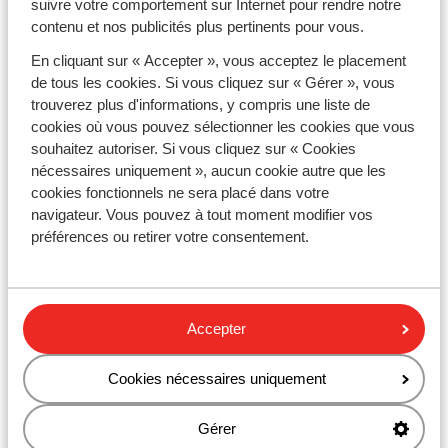
suivre votre comportement sur Internet pour rendre notre
tranquillité trouveront aussi leur bonheur dans des
contenu et nos publicités plus pertinents pour vous.
hôtels adult only
pour une expérience plus
En cliquant sur « Accepter », vous acceptez le placement
exclusive.
Vous souhaitez une pause le temps d'un
de tous les cookies. Si vous cliquez sur « Gérer », vous
week-end prolongé ? Pourquoi ne pas opter pour
un
trouverez plus d'informations, y compris une liste de
court séjour
all-in
en Tunisie, à seulement 2h30 de vol
cookies où vous pouvez sélectionner les cookies que vous
de Paris.
souhaitez autoriser. Si vous cliquez sur « Cookies
Vacances clé en main : partez l’esprit léger avec
nécessaires uniquement », aucun cookie autre que les
Sunweb
cookies fonctionnels ne sera placé dans votre
navigateur. Vous pouvez à tout moment modifier vos
Avec Sunweb, tout est inclus pour une escapade sans
préférences ou retirer votre consentement.
souci : vols, transferts, et hébergements d’exception
adaptés à tous les budgets. Que vous planifiiez à
l’avance ou que vous cédiez à une
offre last minute
,
laissez-vous séduire par le charme méditerranéen de
Accepter
Djerba, Midoun et Zarzis. Offrez-vous des vacances
inoubliables où détente et évasion sont les maîtres-
mots. Réservez dès maintenant et vivez l’expérience
Cookies nécessaires uniquement
all-inclusive parfaite !
Gérer