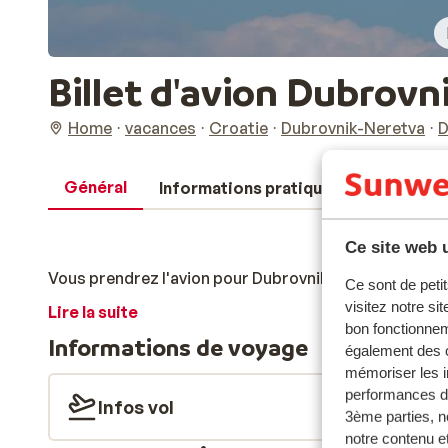
Billet d'avion Dubrovn
Home
vacances
Croatie
Dubrovnik-Neretva
D
Général
Informations pratiques
Avis
Ce site web u
Vous prendrez l'avion pour Dubrovnik. Le vol dure env
Ce sont de petit
visitez notre si
Lire la suite
bon fonctionnem
Informations de voyage
également des c
mémoriser les i
performances de
Infos vol
3ème parties, n
notre contenu et