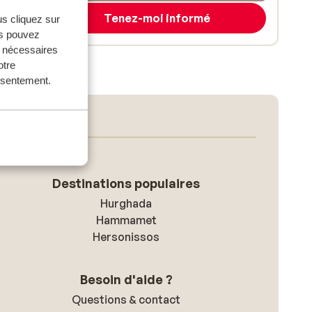
Tenez-moi informé
us cliquez sur
us pouvez
s nécessaires
otre
onsentement.
Destinations populaires
Hurghada
Hammamet
Hersonissos
Besoin d'aide ?
Questions & contact