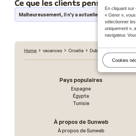
Ce que les clients pensent
En cliquant sur
Malheureusement, il n'y a actuellement aucun avi
« Gérer », vous
sélectionner le
uniquement », a
navigateur. Vou
Home
vacances
Croatie
Dubrovnik-Neretva
Gérer
Cookies né
Pays populaires
Espagne
Égypte
Tunisie
À propos de Sunweb
À propos de Sunweb