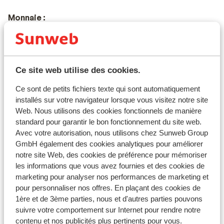
Monnaie :
La monnaie officielle est l'euro. Vous trouverez
souvent des guichets automatiques dans les lieux
touristiques. Les cartes bancaires sont également
Ce site web utilise des cookies.
acceptées dans de nombreux endroits.
Ce sont de petits fichiers texte qui sont automatiquement
Prises électriques :
installés sur votre navigateur lorsque vous visitez notre site
Web. Nous utilisons des cookies fonctionnels de manière
Les prises sont européennes et la tension de 220V,
standard pour garantir le bon fonctionnement du site web.
vous n’aurez pas besoin d’un adaptateur.
Avec votre autorisation, nous utilisons chez Sunweb Group
GmbH également des cookies analytiques pour améliorer
notre site Web, des cookies de préférence pour mémoriser
Documents de voyage :
les informations que vous avez fournies et des cookies de
marketing pour analyser nos performances de marketing et
Prévoyez une carte d’identité ou un passeport en
pour personnaliser nos offres. En plaçant des cookies de
cours de validité. Veuillez vous rapprocher de
1ère et de 3ème parties, nous et d'autres parties pouvons
l’ambassade du pays pour connaître les démarches
suivre votre comportement sur Internet pour rendre notre
spécifiques à une situation particulière.
contenu et nos publicités plus pertinents pour vous.