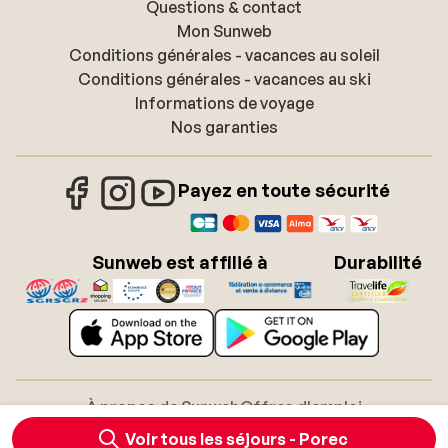
Questions & contact
Mon Sunweb
Conditions générales - vacances au soleil
Conditions générales - vacances au ski
Informations de voyage
Nos garanties
Payez en toute sécurité
Sunweb est affilié à
Durabilité
À propos de Sunweb
Offres d'emploi
Conditions générales vacances soleil
Cookies
Voir tous les séjours - Porec
Déclaration d'accessibilité
Mentions légales
Glossaire