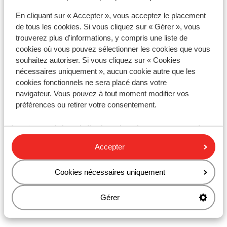
En cliquant sur « Accepter », vous acceptez le placement
Pour plus d'informations :
de tous les cookies. Si vous cliquez sur « Gérer », vous
https://diplomatie.belgium.be/fr/Services/voyager_a_
trouverez plus d'informations, y compris une liste de
letranger/documents_de_voyage
cookies où vous pouvez sélectionner les cookies que vous
souhaitez autoriser. Si vous cliquez sur « Cookies
nécessaires uniquement », aucun cookie autre que les
Téléphone :
cookies fonctionnels ne sera placé dans votre
navigateur. Vous pouvez à tout moment modifier vos
Les téléphones portables européens fonctionnent en
préférences ou retirer votre consentement.
Croatie. Nous vous conseillons de désactiver les
données mobiles et d’activer le wifi pour vous rendre
sur internet.
Accepter
Cookies nécessaires uniquement
Numéro d’urgence :
Gérer
Le numéro d’urgence est le 112.