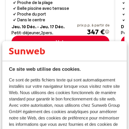
Proche de la plage
P
Belle piscine avec terrasse
A
Proche du port
B
Dans le centre
S
prix p.p. à partir de
Jeu. 10 Déc. - Jeu. 17 Déc.
Dim.
347 €
Petit-déjeuner
2
pers.
Peti
Voir
Informations pratiques
Ce site web utilise des cookies.
Capitale
La capitale de l’Espagne est Madrid.
Ce sont de petits fichiers texte qui sont automatiquement
installés sur votre navigateur lorsque vous visitez notre site
Web. Nous utilisons des cookies fonctionnels de manière
Horaires
standard pour garantir le bon fonctionnement du site web.
Il n'y a pas de décalage horaire entre L'Espagne et la
Avec votre autorisation, nous utilisons chez Sunweb Group
France, sauf sur les îles Canaries (-1h).
GmbH également des cookies analytiques pour améliorer
notre site Web, des cookies de préférence pour mémoriser
Langue
les informations que vous avez fournies et des cookies de
La langue officielle est l’espagnol.