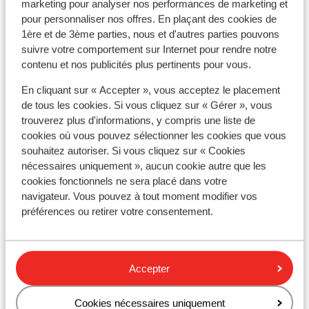
marketing pour analyser nos performances de marketing et
pour personnaliser nos offres. En plaçant des cookies de
Monnaie
1ère et de 3ème parties, nous et d'autres parties pouvons
La monnaie officielle est l’euro. Il est possible de payer
suivre votre comportement sur Internet pour rendre notre
par carte bancaire en Espagne et aux îles Canaries.
contenu et nos publicités plus pertinents pour vous.
En cliquant sur « Accepter », vous acceptez le placement
Pourboires
de tous les cookies. Si vous cliquez sur « Gérer », vous
Il est habituel en Espagne de donner 5% à 10% de
trouverez plus d'informations, y compris une liste de
pourboires.
cookies où vous pouvez sélectionner les cookies que vous
souhaitez autoriser. Si vous cliquez sur « Cookies
Norme électrique
nécessaires uniquement », aucun cookie autre que les
Comme dans la majorité des pays en Europe, la tension
cookies fonctionnels ne sera placé dans votre
navigateur. Vous pouvez à tout moment modifier vos
varie entre 220 et 240 V. Un
préférences ou retirer votre consentement.
transformateur/adaptateur n'est pas nécessaire.
Alimentation
L'Espagne est connue pour les tapas, la paella et la
Accepter
sangria.
Cookies nécessaires uniquement