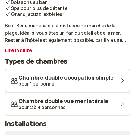
Boissons au bar
Spa pour plus de détente
Grand jacuzzi extérieur
Best Benalmadena est à distance de marche de la
plage, idéal si vous êtes un fan du soleil et de la mer.
Rester à l'hôtel est également possible, car il y a une
piscine pour une merveilleuse baignade
Lire la suite
rafraîchissante. Détendez-vous sur la terrasse au
Types de chambres
soleil, mangez quelque chose de bon au restaurant et
commandez votre boisson préférée au bar. L'hôtel
dispose d'un spa avec, entre autres, un sauna et un
Chambre double occupation simple
jacuzzi, pour plus de détente. Pour les petits
pour 1 personne
vacanciers, il y a un mini-club où ils peuvent participer à
des jeux amusants. Cet hôtel propose détente de
Chambre double vue mer latérale
amusement pour petits et grands. D'ailleurs, si vous
pour 2 à 4 personnes
aimez une activité en particulier, vous pourrez
rejoindre notre équipe d'animation!
Installations