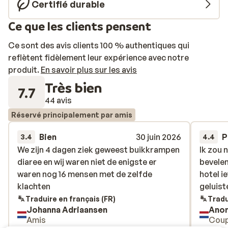
Certifié durable
Ce que les clients pensent
Ce sont des avis clients 100 % authentiques qui
reflètent fidèlement leur expérience avec notre
produit.
En savoir plus sur les avis
Très bien
7.7
44 avis
Réservé principalement par amis
Bien
30 juin 2026
P
3.4
4.4
We zijn 4 dagen ziek geweest buikkrampen
We zijn 4 dagen ziek geweest buikkrampen
Ik zou
Ik zou
diaree en wij waren niet de enigste er
diaree en wij waren niet de enigste er
bevelen
bevelen
waren nog 16 mensen met de zelfde
waren nog 16 mensen met de zelfde
hotel i
hotel i
klachten
klachten
geluist
geluist
Traduire en français (FR)
Tradu
Johanna Adriaansen
Ano
Amis
Coup