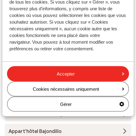
Distance aux magasins les plus proches environ
de tous les cookies. Si vous cliquez sur « Gérer », vous
800 mètres
trouverez plus d'informations, y compris une liste de
Distance à la supérette la plus proche environ 500
cookies où vous pouvez sélectionner les cookies que vous
mètres
souhaitez autoriser. Si vous cliquez sur « Cookies
nécessaires uniquement », aucun cookie autre que les
Distance au restaurant le plus proche environ 800
cookies fonctionnels ne sera placé dans votre
mètres
navigateur. Vous pouvez à tout moment modifier vos
préférences ou retirer votre consentement.
Autres hébergements - Costa del Sol -
Andalousie
Accepter
Hôtel H10 Croma Malaga
Cookies nécessaires uniquement
Hôtel ME Marbella
Gérer
Hôtel Helios Costa Tropical
Appart'hôtel Bajondillo