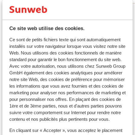
Voir tous les 44 avis
Emplacement
Ce site web utilise des cookies.
Ce sont de petits fichiers texte qui sont automatiquement
installés sur votre navigateur lorsque vous visitez notre site
Web. Nous utilisons des cookies fonctionnels de manière
Afficher sur la carte
standard pour garantir le bon fonctionnement du site web.
Avec votre autorisation, nous utilisons chez Sunweb Group
GmbH également des cookies analytiques pour améliorer
notre site Web, des cookies de préférence pour mémoriser
les informations que vous avez fournies et des cookies de
À proximité
marketing pour analyser nos performances de marketing et
Distance de la plage environ 200 mètres (plage de
pour personnaliser nos offres. En plaçant des cookies de
sable, transats, parasols)
1ère et de 3ème parties, nous et d'autres parties pouvons
suivre votre comportement sur Internet pour rendre notre
Distance du centre-ville: environ 3,5 kilomètres
contenu et nos publicités plus pertinents pour vous.
Distance de l'aéroport environ 20,40 kilomètres
Distance jusqu'à l'arrêt de bus environ 50 mètres
En cliquant sur « Accepter », vous acceptez le placement