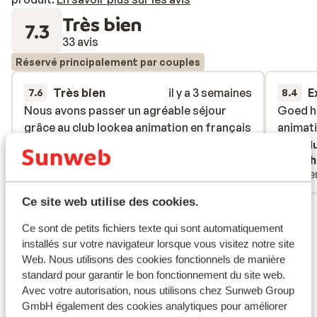
Très bien
7.3
33 avis
Réservé principalement par couples
Très bien
il y a 3 semaines
E
7.6
8.4
Nous avons passer un agréable séjour
Nous avons passer un agréable séjour
Goed h
Goed h
grâce au club lookea animation en français
grâce au club lookea animation en français
animati
animati
était top merci a toute l équipe lookea
était top merci a toute l équipe lookea
Tradu
Henry
Nath
Familles
Pare
Ce site web utilise des cookies.
Voir tous les 33 avis
Ce sont de petits fichiers texte qui sont automatiquement
Emplacement
installés sur votre navigateur lorsque vous visitez notre site
Web. Nous utilisons des cookies fonctionnels de manière
standard pour garantir le bon fonctionnement du site web.
Avec votre autorisation, nous utilisons chez Sunweb Group
GmbH également des cookies analytiques pour améliorer
Afficher sur la carte