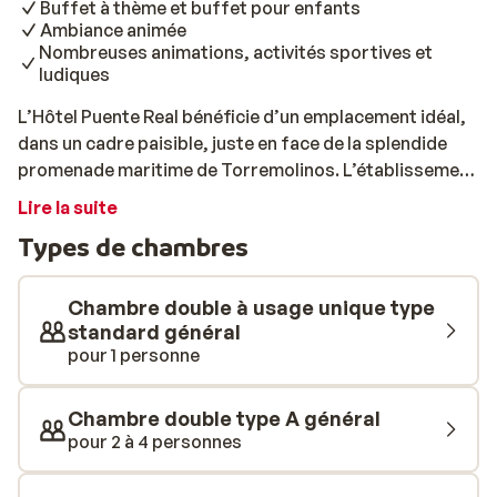
Buffet à thème et buffet pour enfants
Ambiance animée
Nombreuses animations, activités sportives et
ludiques
L’Hôtel Puente Real bénéficie d’un emplacement idéal,
dans un cadre paisible, juste en face de la splendide
promenade maritime de Torremolinos. L’établissement
offre de nombreuses installations adaptées aussi bien
Lire la suite
aux jeunes qu’aux adultes, et l’ambiance y est
Types de chambres
particulièrement conviviale et animée. Les chambres
d’hôtel sont spacieuses et disposent toutes d’un large
balcon. Si vous préférez plus d’indépendance, vous
Chambre double à usage unique type
avez également la possibilité de séjourner en
standard général
pour 1 personne
appartement. Pour les amateurs de baignade et de jeux
aquatiques, un grand bassin aux formes irrégulières
est à disposition. Ceux qui recherchent davantage de
Chambre double type A général
tranquillité pourront se détendre au bord de la piscine
pour 2 à 4 personnes
plus petite, plus calme et reposante. Le restaurant, qui
offre une vue imprenable sur la mer, propose chaque