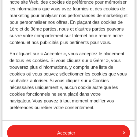
notre site Web, des cookies de préférence pour mémoriser
les informations que vous avez fournies et des cookies de
marketing pour analyser nos performances de marketing et
pour personnaliser nos offres. En plaçant des cookies de
1ère et de 3ème parties, nous et d'autres parties pouvons
À proximité
suivre votre comportement sur Internet pour rendre notre
contenu et nos publicités plus pertinents pour vous.
Séparé de la plage par le boulevard
En bord de mer (plage de sable, transats (payant) ,
En cliquant sur « Accepter », vous acceptez le placement
parasols (payant) )
de tous les cookies. Si vous cliquez sur « Gérer », vous
Distance du centre-ville: environ 2 kilomètres
trouverez plus d'informations, y compris une liste de
Distance de l'aéroport environ 7 kilomètres
cookies où vous pouvez sélectionner les cookies que vous
Distance jusqu'à l'arrêt de bus environ 100 mètres
souhaitez autoriser. Si vous cliquez sur « Cookies
Distance jusqu'au distributeur d'argent environ
nécessaires uniquement », aucun cookie autre que les
cookies fonctionnels ne sera placé dans votre
250 mètres
navigateur. Vous pouvez à tout moment modifier vos
Distance aux magasins les plus proches environ
préférences ou retirer votre consentement.
350 mètres
Distance à la supérette la plus proche environ 350
mètres
Distance au restaurant le plus proche environ 100
Accepter