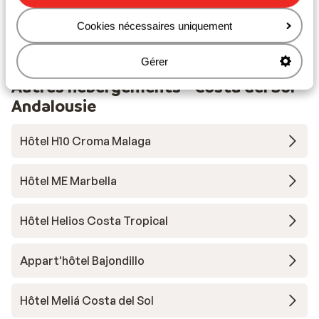
mètres
Distance à la pharmacie la plus proche environ 350
Cookies nécessaires uniquement
mètres
Gérer
Autres hébergements - Costa del Sol -
Andalousie
Hôtel H10 Croma Malaga
Hôtel ME Marbella
Hôtel Helios Costa Tropical
Appart'hôtel Bajondillo
Hôtel Meliá Costa del Sol