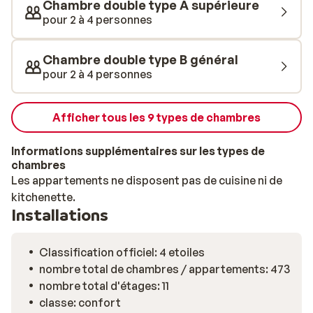
Chambre double type A supérieure
soir un buffet à thème, accompagné d’une boisson en
pour 2 à 4 personnes
accord avec l’ambiance du jour. Les plus jeunes ne sont
pas oubliés: un buffet spécialement conçu pour les
Chambre double type B général
enfants leur est réservé. L’offre d’activités sportives
pour 2 à 4 personnes
est variée: tir à l’arc, fléchettes, volley-ball ou tennis de
table. Les enfants sont accueillis au mini-club, où ils
pourront bricoler, jouer et participer à de nombreuses
Afficher tous les 9 types de chambres
animations en compagnie de la mascotte Goldi. Enfin,
pour une après-midi au bord de la piscine, la poolbar
Informations supplémentaires sur les types de
vous attend pour savourer un rafraîchissement bien
chambres
mérité.
Les appartements ne disposent pas de cuisine ni de
kitchenette.
Installations
Classification officiel: 4 etoiles
nombre total de chambres / appartements: 473
nombre total d'étages: 11
classe: confort