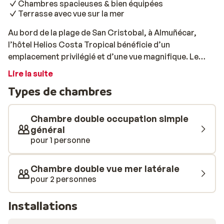
Chambres spacieuses & bien équipées
Terrasse avec vue sur la mer
Au bord de la plage de San Cristobal, à Almuñécar,
l’hôtel Helios Costa Tropical bénéficie d’un
emplacement privilégié et d’une vue magnifique. Le
centre ville est à environ 10 minutes à pied. À quelques
Lire la suite
minutes de l'hôtel, vous trouverez le superbe jardin
Types de chambres
botanique d'Almuñécar. L'Helios Costa Tropical
comprend de belles chambres, modernes et décorées
dans des couleurs vives, avec une touche
Chambre double occupation simple
méditerranéenne. Elles disposent presque toutes d'un
général
pour 1 personne
balcon. Après un délicieux dîner sous forme de buffet
au restaurant inclus dans votre formule demi-pension,
vous pourrez profiter du spectacle proposé par
Chambre double vue mer latérale
l’équipe d’animation, ou prendre un verre à l’élégant bar
pour 2 personnes
de l’hôtel. Vous pourrez profiter de la superbe terrasse
de l'élégant bar sur le toit. Bon séjour!
Installations