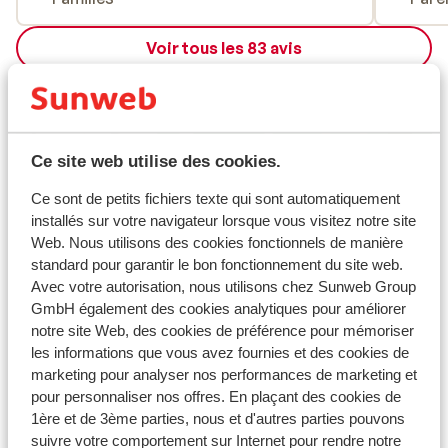
Voir tous les 83 avis
Emplacement
Ce site web utilise des cookies.
Ce sont de petits fichiers texte qui sont automatiquement
Afficher sur la carte
installés sur votre navigateur lorsque vous visitez notre site
Web. Nous utilisons des cookies fonctionnels de manière
standard pour garantir le bon fonctionnement du site web.
Avec votre autorisation, nous utilisons chez Sunweb Group
GmbH également des cookies analytiques pour améliorer
À proximité
notre site Web, des cookies de préférence pour mémoriser
Séparé de la plage par le boulevard
les informations que vous avez fournies et des cookies de
Distance de la plage environ 20 mètres (transats
marketing pour analyser nos performances de marketing et
(payant) , parasols (payant) )
pour personnaliser nos offres. En plaçant des cookies de
Distance du centre-ville: environ 400 mètres
1ère et de 3ème parties, nous et d'autres parties pouvons
Distance de l'aéroport environ 87 kilomètres
suivre votre comportement sur Internet pour rendre notre