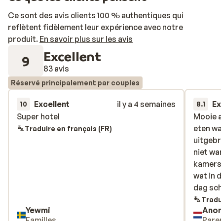
Ce sont des avis clients 100 % authentiques qui
reflètent fidèlement leur expérience avec notre
produit.
En savoir plus sur les avis
Excellent
9
83 avis
Réservé principalement par couples
Excellent
il y a 4 semaines
Ex
10
8.1
Super hotel
Super hotel
Mooie a
Mooie a
eten wa
eten wa
Traduire en français (FR)
uitgebr
uitgebr
niet wa
niet wa
kamers.
kamers.
wat in d
wat in d
dag sc
dag sch
gedaan.
Tradu
Yewmi
Ano
Familles
Pare