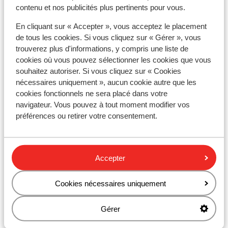
Distance jusqu'au distributeur d'argent environ
contenu et nos publicités plus pertinents pour vous.
250 mètres
En cliquant sur « Accepter », vous acceptez le placement
Distance aux magasins les plus proches environ
de tous les cookies. Si vous cliquez sur « Gérer », vous
100 mètres
trouverez plus d'informations, y compris une liste de
Distance à la supérette la plus proche environ 150
cookies où vous pouvez sélectionner les cookies que vous
mètres
souhaitez autoriser. Si vous cliquez sur « Cookies
Distance au restaurant le plus proche environ 100
nécessaires uniquement », aucun cookie autre que les
mètres
cookies fonctionnels ne sera placé dans votre
Distance à la pharmacie la plus proche environ 200
navigateur. Vous pouvez à tout moment modifier vos
préférences ou retirer votre consentement.
mètres
Autres hébergements - Costa del Sol -
Accepter
Andalousie
Cookies nécessaires uniquement
Hôtel H10 Croma Malaga
Gérer
Hôtel ME Marbella