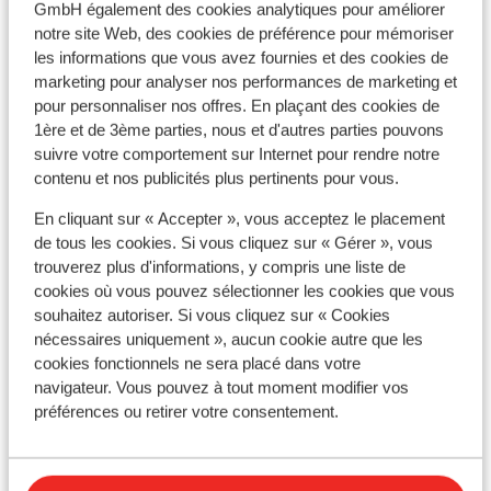
GmbH également des cookies analytiques pour améliorer
notre site Web, des cookies de préférence pour mémoriser
les informations que vous avez fournies et des cookies de
À proximité
marketing pour analyser nos performances de marketing et
Distance de la plage environ 1200 mètres (plage de
pour personnaliser nos offres. En plaçant des cookies de
1ère et de 3ème parties, nous et d'autres parties pouvons
sable)
suivre votre comportement sur Internet pour rendre notre
Distance du centre-ville: faro ii environ 1000
contenu et nos publicités plus pertinents pour vous.
mètres
Distance de l'aéroport environ 34 kilomètres
En cliquant sur « Accepter », vous acceptez le placement
Distance du terrain de golf environ 600 mètres
de tous les cookies. Si vous cliquez sur « Gérer », vous
Distance jusqu'au distributeur d'argent
trouverez plus d'informations, y compris une liste de
Distance aux magasins les plus proches environ
cookies où vous pouvez sélectionner les cookies que vous
souhaitez autoriser. Si vous cliquez sur « Cookies
1200 mètres
nécessaires uniquement », aucun cookie autre que les
Distance à la supérette la plus proche environ 50
cookies fonctionnels ne sera placé dans votre
mètres
navigateur. Vous pouvez à tout moment modifier vos
Distance au restaurant le plus proche environ 50
préférences ou retirer votre consentement.
mètres
Distance à la pharmacie la plus proche environ 2
kilomètres