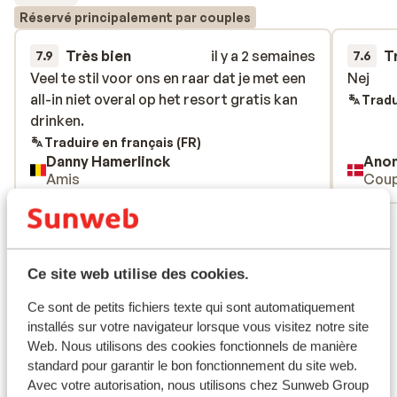
Réservé principalement par couples
Très bien
il y a 2 semaines
T
7.9
7.6
Veel te stil voor ons en raar dat je met een
Veel te stil voor ons en raar dat je met een
Nej
Nej
all-in niet overal op het resort gratis kan
all-in niet overal op het resort gratis kan
Tradu
drinken.
drinken.
Traduire en français (FR)
Danny Hamerlinck
Ano
Amis
Coup
Voir tous les 17 avis
Emplacement
Ce site web utilise des cookies.
Ce sont de petits fichiers texte qui sont automatiquement
installés sur votre navigateur lorsque vous visitez notre site
Web. Nous utilisons des cookies fonctionnels de manière
Afficher sur la carte
standard pour garantir le bon fonctionnement du site web.
Avec votre autorisation, nous utilisons chez Sunweb Group