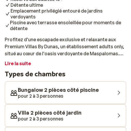
Détente ultime
Emplacement privilégié entouré de jardins
verdoyants
Piscine avec terrasse ensoleillée pour moments de
détente
Profitez d'une escapade exclusive et relaxante aux
Premium Villas By Dunas, un établissement adults only,
situé au cœur de l'oasis verdoyante de Maspalomas.
Ces villas authentiques, idéales grâce à leur
Lire la suite
emplacement privilégié près des dunes et du parcours
Types de chambres
de golf, sont entourées de vastes jardins. Vous y
trouverez calme et intimité, avec une piscine et une
terrasse ensoleillée pour vous détendre en toute
Bungalow 2 pièces côté piscine
tranquillité. Relaxez-vous dans le bain à hydromassage,
pour 2 à 3 personnes
ou restez actif à la salle de sport ou au centre de vélo.
Après une journée sportive ou de détente, rendez-vous
Villa 2 pièces côté jardin
dans l'un des restaurants où vous pourrez déguster un
pour 2 à 3 personnes
buffet copieux, des tapas savoureuses ou des plats
raffinés de la cuisine libanaise. Terminez la soirée par