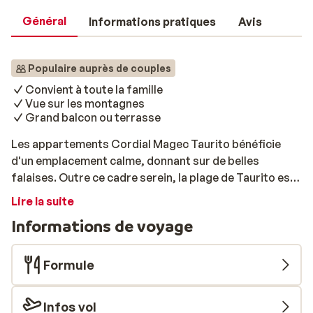
Général
Informations pratiques
Avis
Populaire auprès de couples
Convient à toute la famille
Vue sur les montagnes
Grand balcon ou terrasse
Les appartements Cordial Magec Taurito bénéficie
d'un emplacement calme, donnant sur de belles
falaises. Outre ce cadre serein, la plage de Taurito est
accessible à pied et le centre est facilement
Lire la suite
accessible. Les appartements confortables disposent
Informations de voyage
d'un salon spacieux, où vous pourrez profiter du climat
agréable sur votre propre balcon ou terrasse. Vous
pourrez vous rafraîchir autour de la piscine, tandis que
Formule
les amateurs de sport pourront utiliser la salle de
remise en forme des appartements Cordial Magec
Infos vol
Taurito.