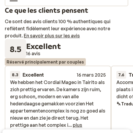
Ce que les clients pensent
Ce sont des avis clients 100 % authentiques qui
reflètent fidèlement leur expérience avec notre
produit.
En savoir plus sur les avis
Excellent
8.5
16 avis
Réservé principalement par couples
Excellent
16 mars 2025
T
8.3
7.6
We hebben het Cordial Magec in Tairito als
We hebben het Cordial Magec in Tairito als
Accomm
Accomm
zich prettig ervaren. De kamers zijn ruim,
zich prettig ervaren. De kamers zijn ruim,
plaats 
plaats 
erg schoon, modern en van alle
erg schoon, modern en van alle
dicht o
dicht o
hedendaagse gemakken voorzien Het
hedendaagse gemakken voorzien Het
Tradu
appartementencomplex is nog zo goed als
appartementencomplex is nog zo goed als
nieuw en dan zie je direct terug. Het
nieuw en dan zie je direct terug. Het
prettige aan het complex is het
prettige aan het complex i...
plus
kleinschalige. Elke ochtend stond er een
Traduire en français (FR)