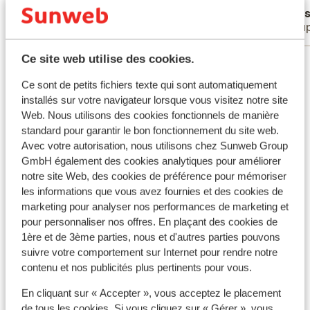
Frank van Rijssen
Han
zeer ruimte ontbijt buffet klaar. Ook is het
Couples
Coup
zeer goed vertoeven aan het verwarmde
zwembad. Wel raad ik gasten aan om een
Ce site web utilise des cookies.
Voir tous les 16 avis
auto te huren.
Ce sont de petits fichiers texte qui sont automatiquement
Autres hébergements - Gran Canaria
installés sur votre navigateur lorsque vous visitez notre site
Web. Nous utilisons des cookies fonctionnels de manière
standard pour garantir le bon fonctionnement du site web.
Hôtel Royal Hideaway Santa Catalina
Avec votre autorisation, nous utilisons chez Sunweb Group
GmbH également des cookies analytiques pour améliorer
Hôtel Santa Monica Suites
notre site Web, des cookies de préférence pour mémoriser
les informations que vous avez fournies et des cookies de
marketing pour analyser nos performances de marketing et
Relaxia Beverly Suites
pour personnaliser nos offres. En plaçant des cookies de
1ère et de 3ème parties, nous et d'autres parties pouvons
suivre votre comportement sur Internet pour rendre notre
Bungalows Los Leones
contenu et nos publicités plus pertinents pour vous.
Club Maspalomas Suites & Spa - réservé aux
En cliquant sur « Accepter », vous acceptez le placement
adultes
de tous les cookies. Si vous cliquez sur « Gérer », vous