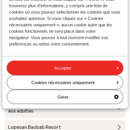
trouverez plus d'informations, y compris une liste de
cookies où vous pouvez sélectionner les cookies que vous
Hôtel Faro, a Lopesan Collection - réservé aux
souhaitez autoriser. Si vous cliquez sur « Cookies
adultes
nécessaires uniquement », aucun cookie autre que les
cookies fonctionnels ne sera placé dans votre
navigateur. Vous pouvez à tout moment modifier vos
Relaxia los Girasoles
préférences ou retirer votre consentement.
Lopesan Costa Meloneras Resort & Spa
Accepter
Hôtel Hartaguna - adults only
Cookies nécessaires uniquement
Hôtel Don Gregory by Dunas - adult only
Gérer
Hôtel Cristina by Tigotan Las Palmas - Réservé
aux adultes
Lopesan Baobab Resort