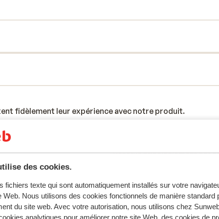
tent fidèlement leur expérience avec notre produit.
Réservé principalement par c
tilise des cookies.
nière
Excellent
il y a 3 sem
10
s fichiers texte qui sont automatiquement installés sur votre navigat
met
met
Väldigt trevlig och hjälpsam personal. Väldigt god
Väldigt trevlig och hjälpsam personal. Väldigt god
te Web. Nous utilisons des cookies fonctionnels de manière standard p
frukost.
frukost.
ent du site web. Avec votre autorisation, nous utilisons chez Sun
Traduire en français (FR)
ookies analytiques pour améliorer notre site Web, des cookies de p