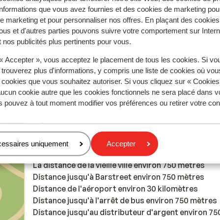
nformations que vous avez fournies et des cookies de marketing pou
 marketing et pour personnaliser nos offres. En plaçant des cookies
00 x
ous et d'autres parties pouvons suivre votre comportement sur Intern
 nos publicités plus pertinents pour vous.
Anonyme
Amis
 « Accepter », vous acceptez le placement de tous les cookies. Si vo
 trouverez plus d'informations, y compris une liste de cookies où vo
s cookies que vous souhaitez autoriser. Si vous cliquez sur « Cookie
ucun cookie autre que les cookies fonctionnels ne sera placé dans v
s pouvez à tout moment modifier vos préférences ou retirer votre c
À proximité
Distance de la plage environ 100 mètres (plage de
sable)
cessaires uniquement
Accepter
Distance du centre-ville: environ 500 mètres
La distance de la vieille ville environ 750 mètres
Distance jusqu'à Barstreet environ 750 mètres
Distance de l'aéroport environ 30 kilomètres
Distance jusqu'à l'arrêt de bus environ 750 mètres
Distance jusqu'au distributeur d'argent environ 75