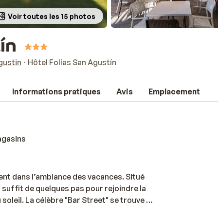
Voir toutes les 15 photos
ín
gustin
Hôtel Folías San Agustín
Informations pratiques
Avis
Emplacement
magasins
ent dans l’ambiance des vacances. Situé
 suffit de quelques pas pour rejoindre la
soleil. La célèbre "Bar Street" se trouve à
urants et supermarchés. L’hôtel lui-même