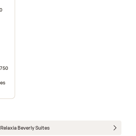
50
 750
res
Relaxia Beverly Suites