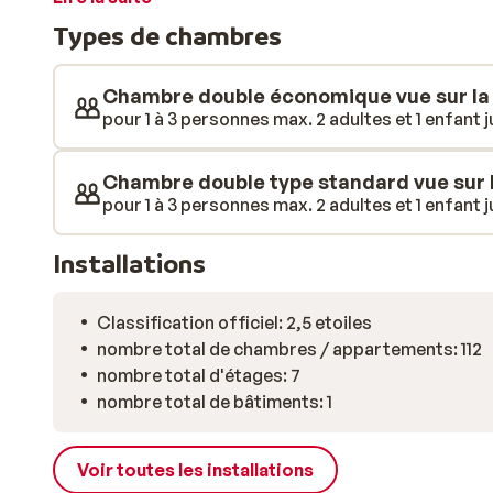
offre tout le confort souhaité. Commencez la journée
Types de chambres
piscine ou savourez un moment de détente sur votre b
pataugeoire dédiée, et si une petite faim se fait sentir
piscine vous accueillent pour un encas ou une boisso
Chambre double économique vue sur la 
ou en famille, l’hôtel Folías San Agustín vous permet 
pour 1 à 3 personnes max. 2 adultes et 1 enfant j
tout à portée de main.
Chambre double type standard vue sur l
pour 1 à 3 personnes max. 2 adultes et 1 enfant j
Installations
Classification officiel: 2,5 etoiles
nombre total de chambres / appartements: 112
nombre total d'étages: 7
nombre total de bâtiments: 1
Voir toutes les installations