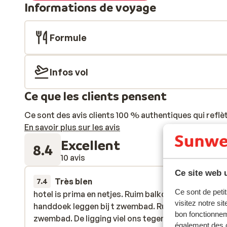
Informations de voyage
Formule
Infos vol
Ce que les clients pensent
Ce sont des avis clients 100 % authentiques qui reflè
En savoir plus sur les avis
Excellent
8.4
10 avis
Ce site web u
Très bien
la semaine der
7.4
Ce sont de petit
hotel is prima en netjes. Ruim balkon. Geen gedoe 
hotel is prima en netjes. Ruim balkon. Geen gedoe 
visitez notre si
handdoek leggen bij t zwembad. Rustige sfeer bij t
handdoek leggen bij t zwembad. Rustige sfeer bij t
bon fonctionnem
zwembad. De ligging viel ons tegen. er zijn een paar
zwembad. De ligging viel ons tegen. er zijn een paar
également des c