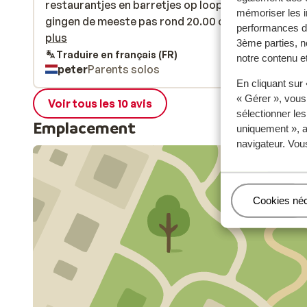
restaurantjes en barretjes op loopafstand, echter
restaurantjes en barretjes op loopafstand, echter
mémoriser les i
gingen de meeste pas rond 20.00 open. Met de taxi
gingen de meeste pas rond 20.00 open. Met de ta...
performances de
naar playa des Ingles kost 9 euro. Daar is overdag 1
plus
3ème parties, n
meer te doen, of gewoon gezellig zitten.
Traduire en français (FR)
notre contenu et
peter
Parents solos
En cliquant sur
« Gérer », vous
Voir tous les 10 avis
sélectionner le
Emplacement
uniquement », a
navigateur. Vou
Gérer
Cookies né