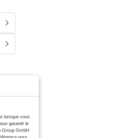
ouples
aines
eur lorsque vous
our garantir le
web Group GmbH
référence pour