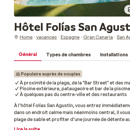
Hôtel Folías San Agust
Home
vacances
Espagne
Gran Canaria
San A
Général
Types de chambres
Installations
Populaire auprès de couples
À proximité de la plage, de la "Bar Street" et des 
Piscine extérieure, pataugeoire et bar de la piscine
À quelques pas du centre-ville et des restaurants
À l’hôtel Folías San Agustín, vous entrez immédiatem
dans un endroit calme mais néanmoins central, il vous
plage de sable et profiter d’une journée de détente au 
proximité, tout comme de nombreux magasins, resta
Lire la suite