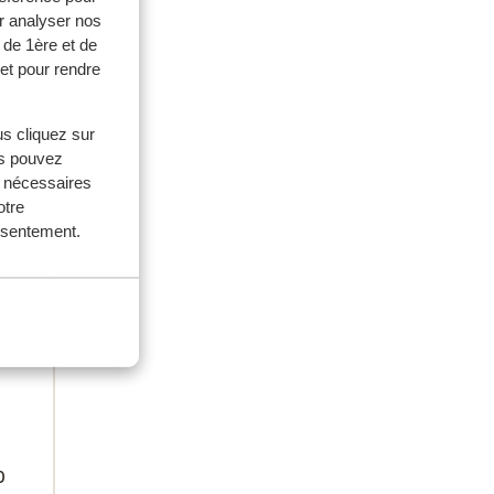
r analyser nos
 de 1ère et de
et pour rendre
us cliquez sur
us pouvez
s nécessaires
otre
onsentement.
0