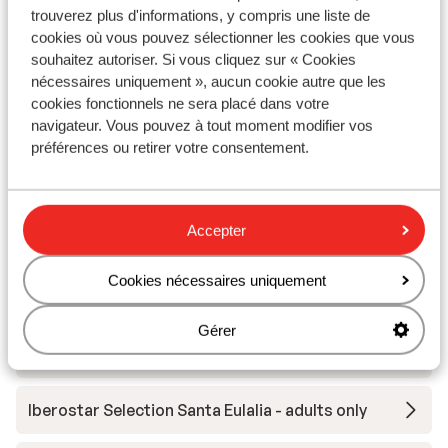
barren, ook hier moet je goed de
trouverez plus d'informations, y compris une liste de
openingstijden van de keukens bekijken!
cookies où vous pouvez sélectionner les cookies que vous
Op 2 minuutjes wandelen heb je een winkel.
Cala San Miguel Ibiza Resort, Curio by Hilton -
souhaitez autoriser. Si vous cliquez sur « Cookies
adults only
nécessaires uniquement », aucun cookie autre que les
cookies fonctionnels ne sera placé dans votre
navigateur. Vous pouvez à tout moment modifier vos
Nativo Hôtel Ibiza
préférences ou retirer votre consentement.
Hôtel Arenal
Accepter
Cala Llenya Resort Ibiza
Cookies nécessaires uniquement
Hôtel Els Pins Resort & Spa
Gérer
Grand Palladium Select Palace Ibiza
Iberostar Selection Santa Eulalia - adults only