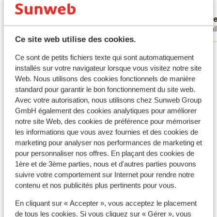
om een douche te nemen. Schimmel op de
Traduire en français (FR)
Anonyme
Ren
muren in de douche. Poetsdienst die bij in
Familles
Fami
de prijs zit is niet goed! Lakens en
Ce site web utilise des cookies.
handdoeken worden wel tijdig en op
Voir tous les 61 avis
afgesproken moment vervangen. Zeer
Ce sont de petits fichiers texte qui sont automatiquement
harde bedden om te slapen. Toilet bleef
installés sur votre navigateur lorsque vous visitez notre site
doorlopen, waardoor we in de nacht het
Web. Nous utilisons des cookies fonctionnels de manière
Autres hébergements - Ibiza
kraantje dichtzette, voor het lawaai.
standard pour garantir le bon fonctionnement du site web.
Avec votre autorisation, nous utilisons chez Sunweb Group
Kinderstoel en kinderbedje waren inorde.
Sol Bahia Ibiza Suites
GmbH également des cookies analytiques pour améliorer
Speeltuin was leuk voor ons zoontje van 15
notre site Web, des cookies de préférence pour mémoriser
maanden. Zwembad was ok, beetje koud.
les informations que vous avez fournies et des cookies de
Hôtel Riomar Ibiza, a Tribute Portfolio
Ontbijt kan je verkrijgen in de bar tegen
marketing pour analyser nos performances de marketing et
een schappelijke prijs, lekker. Uren voor
pour personnaliser nos offres. En plaçant des cookies de
het avondeten waren laat, ook met ons
Hôtel Anfora Ibiza
1ère et de 3ème parties, nous et d'autres parties pouvons
zoontje. De bar was open van 9u tot 14u30
suivre votre comportement sur Internet pour rendre notre
en van 20u tot 22u. Het was ongeveer 15
contenu et nos publicités plus pertinents pour vous.
Hôtel Torre del Mar
minuten wandelen tot aan de dijk van Santa
En cliquant sur « Accepter », vous acceptez le placement
Eulalia met gezellige restaurants en
Migjorn Ibiza Suites & Spa
de tous les cookies. Si vous cliquez sur « Gérer », vous