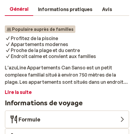
Général
Informations pratiques
Avis
Populaire auprès de familles
Profitez de la piscine
Appartements modernes
Proche de la plage et du centre
Endroit calme et convient aux familles
L'azuLine Appartements Can Sanso est un petit
complexe familial situé à environ 750 mètres de la
plage. Les appartements sont situés dans un endroit
calme mais tout de même animé. Vous y trouverez une
Lire la suite
piscine pour tous, et une petite pour les enfants ainsi
Informations de voyage
qu'un restaurant avec terrasse. Les appartements
sont spacieux et disposent d'un balcon ou d'une
terrasse. À l'extérieur, vous pourrez profiter du soleil
Formule
sur un transat au bord de la piscine et commander une
boisson ou une collation au bar. Ici, vous pouvez