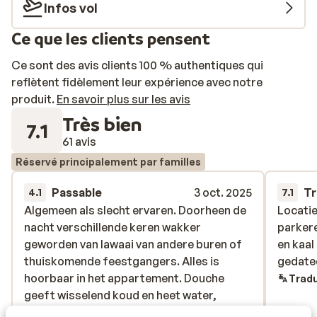
Infos vol
également jouer au minigolf et au tennis et il y a une aire
de jeux pour les enfants. Dans le restaurant de
Ce que les clients pensent
l'établissement, vous pourrez profiter de vos repas sur
la terrasse. Vous souhaitez découvrir la région? À
Ce sont des avis clients 100 % authentiques qui
environ 15 minutes à pied, se trouve le centre de Santa
reflètent fidèlement leur expérience avec notre
Eulalia del Rio, ainsi que divers restaurants et
produit.
En savoir plus sur les avis
boutiques. Si vous voulez profiter d'Ibiza en famille
Très bien
7.1
dans un endroit calme, ne cherchez plus.
61 avis
Réservé principalement par familles
Passable
3 oct. 2025
Tr
4.1
7.1
Algemeen als slecht ervaren. Doorheen de
Algemeen als slecht ervaren. Doorheen de
Locatie
Locatie
nacht verschillende keren wakker
nacht verschillende keren wakker
parkere
parkere
geworden van lawaai van andere buren of
geworden van lawaai van andere buren of
en kaa
en kaa
thuiskomende feestgangers. Alles is
thuiskomende feestgangers. Alles is
gedate
gedate
hoorbaar in het appartement. Douche
hoorbaar in het appartement. Douche
Tradu
geeft wisselend koud en heet water,
geeft wisselend koud en heet water,
waardoor het absoluut niet aangenaam is
waardoor het absoluut niet aangen...
plus