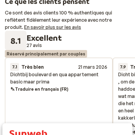
Ce que les clients pensent
séjour!
Ce sont des avis clients 100 % authentiques qui
reflètent fidèlement leur expérience avec notre
produit.
En savoir plus sur les avis
Excellent
8.1
27 avis
Réservé principalement par couples
Très bien
21 mars 2026
T
7.1
7.9
Dichtbij boulevard en qua appartement
Dichtbij boulevard en qua appartement
Dicht b
Dicht b
basic maar prima
basic maar prima
, om d
, om d
haddoek
haddoek
Traduire en français (FR)
wat ma
wat ma
die het
die het
en heel
en heel
kakker
kakker
Tradu
Hanneke
E Be