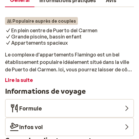
Général
Informations pratiques
Avis
Populaire auprès de couples
En plein centre de Puerto del Carmen
Grande piscine, bassin enfant
Appartements spacieux
Le complexe d'appartements Flamingo est un bel
établissement populaire idéalement situé dans la ville
de Puerto del Carmen. Ici, vous pourrez laisser de côté
les soucis du quotidien et faire place au farniente!
Lire la suite
Situé au coeur d'un cadre calme, vous pourrez
Informations de voyage
pleinement vous détendre aux appartements Fayna. De
plus, si vous souhaitez faire du shopping ou vous
retrouver en famille ou entre amis au restaurant, vous
Formule
pourrez rejoindre le centre-ville, situé à proximité. Tout
au long de votre séjour, vous pourrez vous prélasser
Infos vol
dans l'agréable piscine extérieure, tandis que les petits
vacanciers barboteront dans le petit bassin. Bon