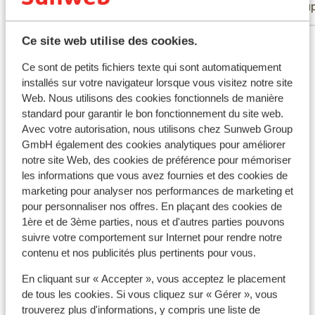
Couples
Coup
Ce site web utilise des cookies.
Voir tous les 27 avis
Ce sont de petits fichiers texte qui sont automatiquement
Autres hébergements - Lanzarote
installés sur votre navigateur lorsque vous visitez notre site
Web. Nous utilisons des cookies fonctionnels de manière
standard pour garantir le bon fonctionnement du site web.
Hôtel Fariones
Avec votre autorisation, nous utilisons chez Sunweb Group
GmbH également des cookies analytiques pour améliorer
Hotel Las Costas
notre site Web, des cookies de préférence pour mémoriser
les informations que vous avez fournies et des cookies de
marketing pour analyser nos performances de marketing et
Hôtel Lava Beach
pour personnaliser nos offres. En plaçant des cookies de
1ère et de 3ème parties, nous et d'autres parties pouvons
Paradisus Salinas Lanzarote - Réservé aux
suivre votre comportement sur Internet pour rendre notre
adultes
contenu et nos publicités plus pertinents pour vous.
En cliquant sur « Accepter », vous acceptez le placement
Hôtel Plus Fariones Suite
de tous les cookies. Si vous cliquez sur « Gérer », vous
trouverez plus d'informations, y compris une liste de