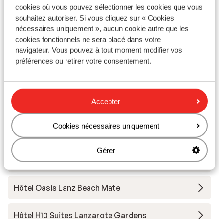
cookies où vous pouvez sélectionner les cookies que vous
Radisson Blu Resort Lanzarote
souhaitez autoriser. Si vous cliquez sur « Cookies
nécessaires uniquement », aucun cookie autre que les
Iberostar Selection Lanzarote Park
cookies fonctionnels ne sera placé dans votre
navigateur. Vous pouvez à tout moment modifier vos
préférences ou retirer votre consentement.
Hôtel Barcelo Playa Blanca Royal Level
La Isla y el Mar Hôtel Boutique - Réservé aux
Accepter
adultes
Cookies nécessaires uniquement
Hôtel Princesa Yaiza Suite Hotel Resort
Gérer
Hôtel Seaside Los Jameos
Hôtel Oasis Lanz Beach Mate
Hôtel H10 Suites Lanzarote Gardens