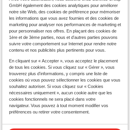
GmbH également des cookies analytiques pour améliorer
notre site Web, des cookies de préférence pour mémoriser
Hôtel Plus Fariones Suite
les informations que vous avez fournies et des cookies de
marketing pour analyser nos performances de marketing et
Radisson Blu Resort Lanzarote
pour personnaliser nos offres. En plaçant des cookies de
1ère et de 3ème parties, nous et d'autres parties pouvons
suivre votre comportement sur Internet pour rendre notre
Iberostar Selection Lanzarote Park
contenu et nos publicités plus pertinents pour vous.
Hôtel Barcelo Playa Blanca Royal Level
En cliquant sur « Accepter », vous acceptez le placement
de tous les cookies. Si vous cliquez sur « Gérer », vous
trouverez plus d'informations, y compris une liste de
La Isla y el Mar Hôtel Boutique - Réservé aux
cookies où vous pouvez sélectionner les cookies que vous
adultes
souhaitez autoriser. Si vous cliquez sur « Cookies
nécessaires uniquement », aucun cookie autre que les
cookies fonctionnels ne sera placé dans votre
Hôtel Princesa Yaiza Suite Hotel Resort
navigateur. Vous pouvez à tout moment modifier vos
préférences ou retirer votre consentement.
Hôtel Seaside Los Jameos