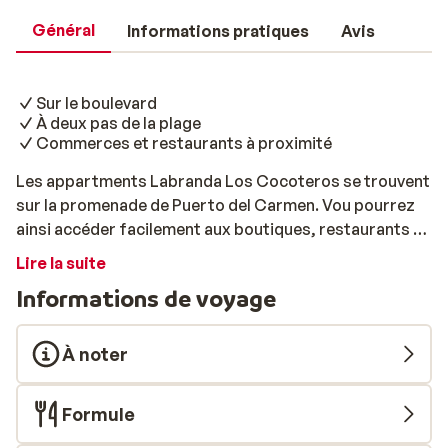
Général
Informations pratiques
Avis
Sur le boulevard
À deux pas de la plage
Commerces et restaurants à proximité
Les appartments Labranda Los Cocoteros se trouvent
sur la promenade de Puerto del Carmen. Vou pourrez
ainsi accéder facilement aux boutiques, restaurants et
bars: à vous le shopping, la gastronomie locale et les
Lire la suite
soirées agréables dans les environs. Après avoir
Informations de voyage
traversé le boulevard, vous pourrez accéder à la plage,
sentir le sable sous vos pieds et plonger dans la mer
d'un bleu limpide. Les appartements sont assez
À noter
simples mais joliment meublés. Lors de la réservation,
vous pouvez même opter pour une chambre avec une
Formule
vue magnifique sur la mer: vous pourrez ainsi prendre
un verre ou un petit déjeuner sur le balcon. Quoi rêver