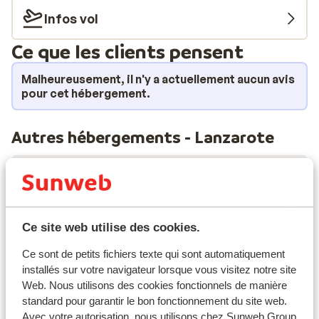
de mieux? En plus de baignades dans les eaux claires de
Infos vol
la mer, vous pourrez également vous rafraîchir dans la
Ce que les clients pensent
piscine. Bon séjour!
Malheureusement, il n'y a actuellement aucun avis
pour cet hébergement.
Autres hébergements - Lanzarote
Hôtel Fariones
Hotel Las Costas
Ce site web utilise des cookies.
Hôtel Lava Beach
Ce sont de petits fichiers texte qui sont automatiquement
installés sur votre navigateur lorsque vous visitez notre site
Web. Nous utilisons des cookies fonctionnels de manière
Paradisus Salinas Lanzarote - Réservé aux
standard pour garantir le bon fonctionnement du site web.
adultes
Avec votre autorisation, nous utilisons chez Sunweb Group