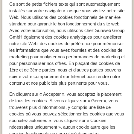
Ce sont de petits fichiers texte qui sont automatiquement
Puerto del Carmen
installés sur votre navigateur lorsque vous visitez notre site
La Isla y el Mar Hôtel Boutique - Réservé aux adultes
Web. Nous utilisons des cookies fonctionnels de manière
standard pour garantir le bon fonctionnement du site web.
Avec votre autorisation, nous utilisons chez Sunweb Group
GmbH également des cookies analytiques pour améliorer
notre site Web, des cookies de préférence pour mémoriser
Pays populaires
les informations que vous avez fournies et des cookies de
Espagne
marketing pour analyser nos performances de marketing et
Égypte
pour personnaliser nos offres. En plaçant des cookies de
Tunisie
1ère et de 3ème parties, nous et d'autres parties pouvons
suivre votre comportement sur Internet pour rendre notre
contenu et nos publicités plus pertinents pour vous.
Régions populaires
En cliquant sur « Accepter », vous acceptez le placement
Mer Rouge
de tous les cookies. Si vous cliquez sur « Gérer », vous
Lanzarote
trouverez plus d'informations, y compris une liste de
cookies où vous pouvez sélectionner les cookies que vous
Golfe d'Hammamet
souhaitez autoriser. Si vous cliquez sur « Cookies
nécessaires uniquement », aucun cookie autre que les
cookies fonctionnels ne sera placé dans votre