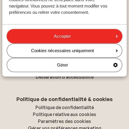
Destinations populaires
navigateur. Vous pouvez à tout moment modifier vos
Hurghada
préférences ou retirer votre consentement.
Hammamet
Hersonissos
Accepter
À propos de Sunweb
Cookies nécessaires uniquement
À propos de Sunweb
Tourisme responsable
Gérer
Presse & médias
Déclaration d'accessibilité
Politique de confidentialité & cookies
Politique de confidentialité
Politique relative aux cookies
Paramètres des cookies
Gérer vos préférences marketing