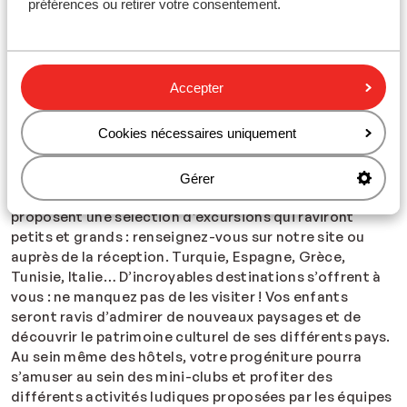
préférences ou retirer votre consentement.
hébergements comprennent même des bassins séparés
pour les plus petits, ou des espaces avec des
toboggans ou des parcs aquatiques. Le rêve pour les
petits vacanciers !
Accepter
Des activités dédiées pour vous et vos enfants
Cookies nécessaires uniquement
Nos hôtels et
clubs sont idéaux pour des vacances en
famille
: personne n’aura le temps de s’ennuyer ! Si vous
n’avez pas d’idées pour vos vacances en famille, nous
Gérer
avons ce qu’il vous faut. La plupart des destinations
proposent une sélection d’excursions qui raviront
petits et grands : renseignez-vous sur notre site ou
auprès de la réception. Turquie, Espagne, Grèce,
Tunisie, Italie… D’incroyables destinations s’offrent à
vous : ne manquez pas de les visiter ! Vos enfants
seront ravis d’admirer de nouveaux paysages et de
découvrir le patrimoine culturel de ses différents pays.
Au sein même des hôtels, votre progéniture pourra
s’amuser au sein des mini-clubs et profiter des
différents activités ludiques proposées par les équipes