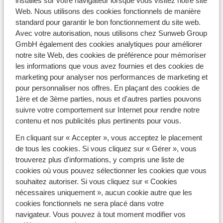
sélectionnés pour vous et vos enfants. Au sein de nos
installés sur votre navigateur lorsque vous visitez notre site
hôtels pour les familles
, profitez d’installations
Web. Nous utilisons des cookies fonctionnels de manière
fonctionnelles, de superbes piscines, de savoureux
standard pour garantir le bon fonctionnement du site web.
repas et de jolies
chambres familiales
. Vous pourrez
Avec votre autorisation, nous utilisons chez Sunweb Group
pleinement vous reposer, sous le soleil, et oublier tous
GmbH également des cookies analytiques pour améliorer
vos soucis. Passez de formidables vacances avec votre
notre site Web, des cookies de préférence pour mémoriser
famille et offrez à chacun des souvenirs inoubliables !
les informations que vous avez fournies et des cookies de
marketing pour analyser nos performances de marketing et
Des hébergements adaptés à votre famille
pour personnaliser nos offres. En plaçant des cookies de
1ère et de 3ème parties, nous et d'autres parties pouvons
Sunweb vous propose des séjours exclusifs afin que
suivre votre comportement sur Internet pour rendre notre
vous profitiez de vacances en famille pour pas cher.
contenu et nos publicités plus pertinents pour vous.
Vous bénéficierez de voyages tout compris, avec
hébergement et vol inclus, pour des tarifs très
En cliquant sur « Accepter », vous acceptez le placement
intéressants, même pendant les
vacances scolaires
!
de tous les cookies. Si vous cliquez sur « Gérer », vous
Pour satisfaire pleinement votre tribu, nous vous avons
trouverez plus d'informations, y compris une liste de
sélectionné des hôtels et clubs convenant aux parents,
cookies où vous pouvez sélectionner les cookies que vous
comme aux enfants : de belles chambres familiales
souhaitez autoriser. Si vous cliquez sur « Cookies
confortables à souhait, des menus ou buffets adaptés
nécessaires uniquement », aucun cookie autre que les
aux enfants… Si vous voulez profiter pleinement, sous
cookies fonctionnels ne sera placé dans votre
le soleil, optez pour des hôtels avec piscines où petits
navigateur. Vous pouvez à tout moment modifier vos
et grands seront ravis de se rafraîchir. Certains