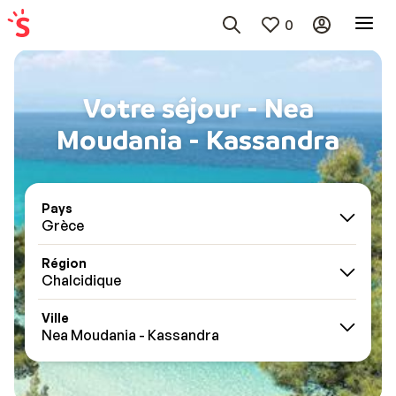
0
Votre séjour - Nea
Moudania - Kassandra
Pays
Grèce
Région
Chalcidique
Ville
Nea Moudania - Kassandra