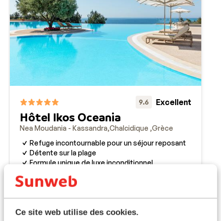
Excellent
9.6
Hôtel Ikos Oceania
Nea Moudania - Kassandra
Chalcidique
Grèce
Refuge incontournable pour un séjour reposant
Détente sur la plage
Formule unique de luxe inconditionnel
Idéal familles
prix p.p. à partir de
Dim. 25 Oct. - Dim. 1 Nov.
1 563 €
Ultra all inclusive
2
pers.
Voir
Ce site web utilise des cookies.