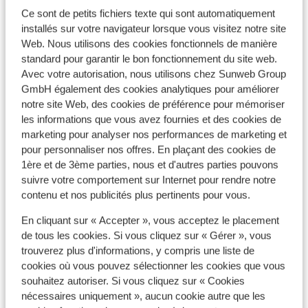
Ce sont de petits fichiers texte qui sont automatiquement
Informations pratiques
installés sur votre navigateur lorsque vous visitez notre site
Web. Nous utilisons des cookies fonctionnels de manière
standard pour garantir le bon fonctionnement du site web.
* ATTENTION ! NFORMATION IMPORTANTE *
Avec votre autorisation, nous utilisons chez Sunweb Group
Tous les voyageurs doivent remplir le formulaire «
GmbH également des cookies analytiques pour améliorer
Passenger Locator Form » (un formulaire par famille),
notre site Web, des cookies de préférence pour mémoriser
les informations que vous avez fournies et des cookies de
minimum 24 heures avant leur arrivée en Grèce. Vous
marketing pour analyser nos performances de marketing et
trouverez ce formulaire
ici
.
pour personnaliser nos offres. En plaçant des cookies de
Capitale :
1ère et de 3ème parties, nous et d'autres parties pouvons
suivre votre comportement sur Internet pour rendre notre
La capitale est Athènes.
contenu et nos publicités plus pertinents pour vous.
Horaire :
En cliquant sur « Accepter », vous acceptez le placement
Il y a une heure de plus qu'en France.
de tous les cookies. Si vous cliquez sur « Gérer », vous
trouverez plus d'informations, y compris une liste de
Langue :
cookies où vous pouvez sélectionner les cookies que vous
La langue officielle est le grec. L’anglais et l’allemand
souhaitez autoriser. Si vous cliquez sur « Cookies
nécessaires uniquement », aucun cookie autre que les
sont aussi souvent compris.