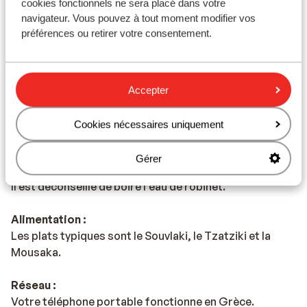
cookies fonctionnels ne sera placé dans votre
navigateur. Vous pouvez à tout moment modifier vos
Monnaie :
préférences ou retirer votre consentement.
L'unité monétaire officielle est l'euro.
Pourboires :
En Grèce, il est habituel de donner un pourboire de 10%
Accepter
Voltage :
Cookies nécessaires uniquement
Le voltage est le même qu’en France, 220 volts.
Gérer
Eau :
Il est déconseillé de boire l'eau de robinet.
Alimentation :
Les plats typiques sont le Souvlaki, le Tzatziki et la
Mousaka.
Réseau :
Votre téléphone portable fonctionne en Grèce.