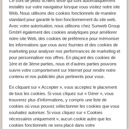
Ce sont de petits fichiers texte qui sont automatiquement
Nea Moudania - Kassandra
Hôtel Ikos Oceania
installés sur votre navigateur lorsque vous visitez notre site
Web. Nous utilisons des cookies fonctionnels de manière
standard pour garantir le bon fonctionnement du site web.
Avec votre autorisation, nous utilisons chez Sunweb Group
GmbH également des cookies analytiques pour améliorer
Pays populaires
notre site Web, des cookies de préférence pour mémoriser
Espagne
les informations que vous avez fournies et des cookies de
marketing pour analyser nos performances de marketing et
Égypte
pour personnaliser nos offres. En plaçant des cookies de
Tunisie
1ère et de 3ème parties, nous et d'autres parties pouvons
suivre votre comportement sur Internet pour rendre notre
contenu et nos publicités plus pertinents pour vous.
Régions populaires
En cliquant sur « Accepter », vous acceptez le placement
Mer Rouge
de tous les cookies. Si vous cliquez sur « Gérer », vous
Lanzarote
trouverez plus d'informations, y compris une liste de
Golfe d'Hammamet
cookies où vous pouvez sélectionner les cookies que vous
souhaitez autoriser. Si vous cliquez sur « Cookies
nécessaires uniquement », aucun cookie autre que les
Destinations populaires
cookies fonctionnels ne sera placé dans votre