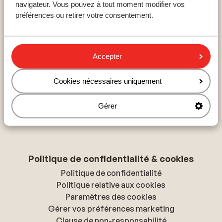
navigateur. Vous pouvez à tout moment modifier vos
Hurghada
préférences ou retirer votre consentement.
Hammamet
Hersonissos
Accepter
À propos de Sunweb
Cookies nécessaires uniquement
À propos de Sunweb
Tourisme responsable
Gérer
Presse & médias
Déclaration d'accessibilité
Politique de confidentialité & cookies
Politique de confidentialité
Politique relative aux cookies
Paramètres des cookies
Gérer vos préférences marketing
Clause de non-responsabilité