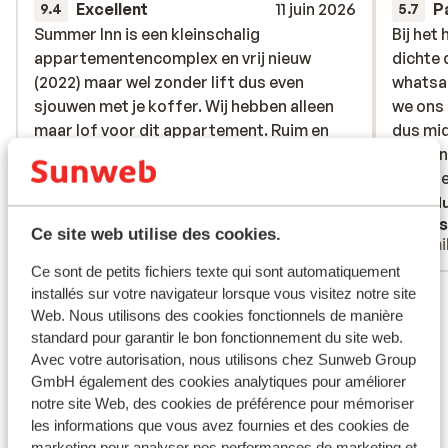
Excellent
11 juin 2026
P
9.4
5.7
Summer Inn is een kleinschalig
Summer Inn is een kleinschalig
Bij het
Bij het
appartementencomplex en vrij nieuw
appartementencomplex en vrij nieuw
dichte 
dichte 
(2022) maar wel zonder lift dus even
(2022) maar wel zonder lift dus even
whatsa
whatsa
sjouwen met je koffer. Wij hebben alleen
sjouwen met je koffer. Wij hebben alleen
we ons
we ons
maar lof voor dit appartement. Ruim en
maar lof voor dit appartement. Ruim en
dus mid
dus mid
zeer schoon met balcon en op onze kamer
zeer schoon met balcon en op onze kamer
deur en
deur en
(4) zelfs zeezicht. Elke dag je bed
(4) zelfs zeezicht. Elke dag je...
plus
waren e
waren e
opgemaakt en schone handdoeken. Goede
wakker
Traduire en français (FR)
Tradu
Anton en Rita Littooij
Jans
parkeergelegenheid voor je huurauto.
kamersl
Ce site web utilise des cookies.
Couples
Fami
Gemoedelijke buurt en overal vlakbij. Een
Gastvri
Ce sont de petits fichiers texte qui sont automatiquement
minpuntje is dat er geen receptie is en
minuten
Voir tous les 16 avis
installés sur votre navigateur lorsque vous visitez notre site
vooral als je savonds laat aankomt zoals
Web. Nous utilisons des cookies fonctionnels de manière
wij en moe bent van de reis dan wil je graag
Emplacement
standard pour garantir le bon fonctionnement du site web.
naar binnen. Er hangt een telefoonnummer
Avec votre autorisation, nous utilisons chez Sunweb Group
en dat moet je bellen alleen wordt er niet
GmbH également des cookies analytiques pour améliorer
opgenomen. Een hotelgast raadde aan het
notre site Web, des cookies de préférence pour mémoriser
whatsapp nummer te proberen alleen
les informations que vous avez fournies et des cookies de
appen werkte . Eindelijk contact, we
Afficher sur la carte
marketing pour analyser nos performances de marketing et