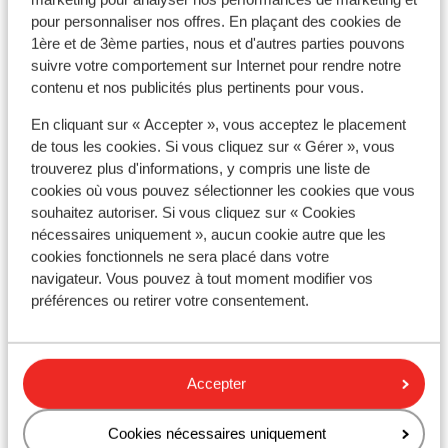
kregen de code v.d voordeur en de sleutel
pour personnaliser nos offres. En plaçant des cookies de
v.d. kamer zat in de deur. De mooie kamer
1ère et de 3ème parties, nous et d'autres parties pouvons
doet je snel de narigheid vergeten.
suivre votre comportement sur Internet pour rendre notre
contenu et nos publicités plus pertinents pour vous.
À proximité
En cliquant sur « Accepter », vous acceptez le placement
Distance de la plage environ 400 mètres (plage de
de tous les cookies. Si vous cliquez sur « Gérer », vous
sable, transats (payant) , parasols (payant) )
trouverez plus d'informations, y compris une liste de
À la périphérie
cookies où vous pouvez sélectionner les cookies que vous
Distance du centre-ville: the promenade of
souhaitez autoriser. Si vous cliquez sur « Cookies
polychrono environ 150 mètres
nécessaires uniquement », aucun cookie autre que les
cookies fonctionnels ne sera placé dans votre
Distance de l'aéroport environ 80 kilomètres
navigateur. Vous pouvez à tout moment modifier vos
Distance jusqu'au distributeur d'argent environ
préférences ou retirer votre consentement.
250 mètres
Distance aux magasins les plus proches environ
150 mètres
Distance à la supérette la plus proche environ 150
Accepter
mètres
Distance au restaurant le plus proche environ 150
Cookies nécessaires uniquement