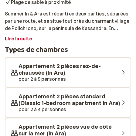
Plage de sable à proximité
Summer In & Ara est réparti en deux parties, séparées
par une route, et se situe tout près du charmant village
de Polichrono, sur la péninsule de Kassandra. En
quelques minutes, vous voilà déjà sur la plage, prêt à
Lire la suite
profiter d’une journée de soleil et de mer. Flânez le long
Types de chambres
de la promenade et installez‑vous à l’une des
nombreuses terrasses pour savourer une boisson
rafraîchissante ou un repas typiquement grec. Les
Appartement 2 pièces rez-de-
chambres spacieuses disposent de la climatisation
chaussée (In Ara)
pour 2 à 5 personnes
ainsi que d’un balcon ou d’une terrasse privés. Un cadre
idéal pour se détendre, avec vue sur la mer ou sur la
ville. Si vous optez pour un studio, vous bénéficierez en
Appartement 2 pièces standard
plus d’une petite kitchenette.
(Classic 1-bedroom apartment in Ara)
pour 2 à 4 personnes
Appartement 2 pièces vue de côté
sur la mer (In Ara)