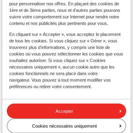
À proximité
pour personnaliser nos offres. En plaçant des cookies de
Distance de la plage environ 300 mètres (plage de
1ère et de 3ème parties, nous et d'autres parties pouvons
sable)
suivre votre comportement sur Internet pour rendre notre
À la périphérie
contenu et nos publicités plus pertinents pour vous.
Distance du centre-ville: environ 500 mètres
En cliquant sur « Accepter », vous acceptez le placement
Distance de l'aéroport environ 15 kilomètres
de tous les cookies. Si vous cliquez sur « Gérer », vous
Distance jusqu'à l'arrêt de bus environ 400
trouverez plus d'informations, y compris une liste de
mètres: à Corfu town
cookies où vous pouvez sélectionner les cookies que vous
Distance jusqu'au distributeur d'argent environ
souhaitez autoriser. Si vous cliquez sur « Cookies
400 mètres
nécessaires uniquement », aucun cookie autre que les
Distance aux magasins les plus proches environ 50
cookies fonctionnels ne sera placé dans votre
mètres
navigateur. Vous pouvez à tout moment modifier vos
préférences ou retirer votre consentement.
Distance à la supérette la plus proche environ 50
mètres
Distance au restaurant le plus proche environ 500
mètres
Accepter
Distance à la pharmacie la plus proche environ 4
kilomètres
Cookies nécessaires uniquement
Sur une route escarpée