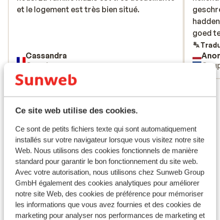
et le logement est très bien situé.
et le logement est très bien situé.
geschr
geschr
hadden 
hadden 
goed te
goed te
Tradu
Cassandra
Ano
Couples
Coup
Voir tous les 54 avis
Emplacement
Ce site web utilise des cookies.
Ce sont de petits fichiers texte qui sont automatiquement
installés sur votre navigateur lorsque vous visitez notre site
Web. Nous utilisons des cookies fonctionnels de manière
standard pour garantir le bon fonctionnement du site web.
Afficher sur la carte
Avec votre autorisation, nous utilisons chez Sunweb Group
GmbH également des cookies analytiques pour améliorer
notre site Web, des cookies de préférence pour mémoriser
les informations que vous avez fournies et des cookies de
marketing pour analyser nos performances de marketing et