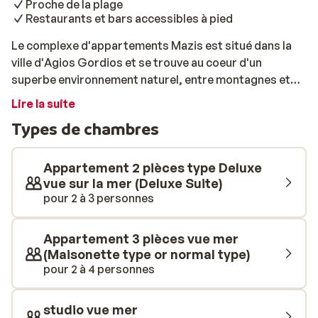
Proche de la plage
Restaurants et bars accessibles à pied
Le complexe d'appartements Mazis est situé dans la
ville d'Agios Gordios et se trouve au coeur d'un
superbe environnement naturel, entre montagnes et
plages de sable. De la terrasse du complexe, vous
Lire la suite
aurez une vue imprenable sur la mer ionienne! La plage
Types de chambres
se trouve à environ 400 mètres des appartements, et
vous trouverez divers restaurants et bars accessibles
à pied. Les appartements sont confortablement
Appartement 2 pièces type Deluxe
meublées et disposent d'un balcon avec vue sur la mer.
vue sur la mer (Deluxe Suite)
pour 2 à 3 personnes
Ils sont également dotés d'une connexion Wi-Fi
gratuite et de la climatisation. A la piscine, vous
pourrez profiter du soleil et de la belle vue. Pratique
Appartement 3 pièces vue mer
également: à l'entrée des appartements se trouve un
(Maisonette type or normal type)
petit supermarché pour vos courses quotidiennes.
pour 2 à 4 personnes
studio vue mer