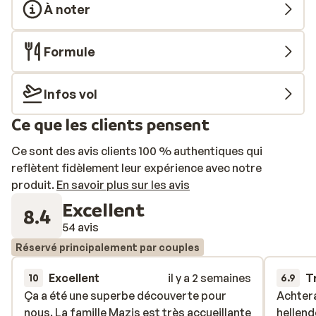
À noter
Formule
Infos vol
Ce que les clients pensent
Ce sont des avis clients 100 % authentiques qui
reflètent fidèlement leur expérience avec notre
produit.
En savoir plus sur les avis
Excellent
8.4
54 avis
Réservé principalement par couples
Excellent
il y a 2 semaines
T
10
6.9
Ça a été une superbe découverte pour
Ça a été une superbe découverte pour
Achter
Achter
nous. La famille Mazis est très accueillante
nous. La famille Mazis est très accueillante
hellend
hellend