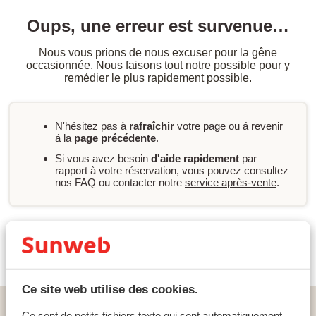
Oups, une erreur est survenue…
Nous vous prions de nous excuser pour la gêne
occasionnée. Nous faisons tout notre possible pour y
remédier le plus rapidement possible.
N'hésitez pas à
rafraîchir
votre page ou á revenir
á la
page précédente
.
Si vous avez besoin
d'aide rapidement
par
rapport à votre réservation, vous pouvez consultez
nos FAQ ou contacter notre
service après-vente
.
Nouvelle recherche
Ce site web utilise des cookies.
Home
vacances
Grèce
Corfou
Agios Gordios
Ce sont de petits fichiers texte qui sont automatiquement