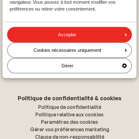
navigateur. Vous pouvez à tout moment modifier vos
Hurghada
préférences ou retirer votre consentement.
Hammamet
Hersonissos
Accepter
À propos de Sunweb
Cookies nécessaires uniquement
À propos de Sunweb
Tourisme responsable
Gérer
Presse & médias
Déclaration d'accessibilité
Politique de confidentialité & cookies
Politique de confidentialité
Politique relative aux cookies
Paramètres des cookies
Gérer vos préférences marketing
Clause de non-responsabilité