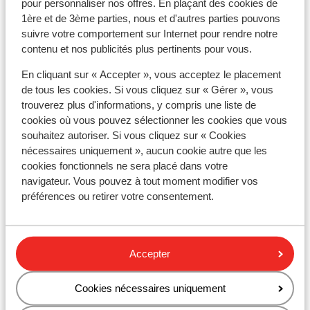
pour personnaliser nos offres. En plaçant des cookies de
Hôtel Mitsis Ramira
1ère et de 3ème parties, nous et d'autres parties pouvons
suivre votre comportement sur Internet pour rendre notre
Hôtel Grand Blue Beach Resort
contenu et nos publicités plus pertinents pour vous.
En cliquant sur « Accepter », vous acceptez le placement
Hôtel Mitsis Selection Blue Domes
de tous les cookies. Si vous cliquez sur « Gérer », vous
trouverez plus d'informations, y compris une liste de
cookies où vous pouvez sélectionner les cookies que vous
Hôtel & Suites Dimitra Beach - all-inclusive
souhaitez autoriser. Si vous cliquez sur « Cookies
nécessaires uniquement », aucun cookie autre que les
Oneiro Boutique - Réservé aux adultes
cookies fonctionnels ne sera placé dans votre
navigateur. Vous pouvez à tout moment modifier vos
préférences ou retirer votre consentement.
Harmony Crest Resort & Spa - réservé aux
adultes
Accepter
Hôtel Canvas by Mitsis Family Village
Cookies nécessaires uniquement
Hôtel Mitsis Summer Palace Beach