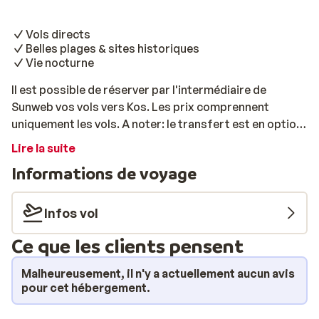
Vols directs
Belles plages & sites historiques
Vie nocturne
Il est possible de réserver par l'intermédiaire de
Sunweb vos vols vers Kos. Les prix comprennent
uniquement les vols. A noter: le transfert est en option.
Vous devez toujours confirmer votre vol de retour
Lire la suite
entre 72 et 48 heures avant l'embarquement. Cette
Informations de voyage
confirmation est très importante car elle permet de
vous prévenir en cas de modification d'horaire. Vous
recevez vos billets une semaine avant le départ.
Infos vol
Ce que les clients pensent
Malheureusement, il n'y a actuellement aucun avis
pour cet hébergement.