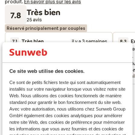
produit.
En savoir plus sur les avis
Très bien
7.8
25 avis
Réservé principalement par couples
Très bien
il y a 3 semaines
E
7.1
8.3
Zeer mooi uitzicht, bedden liggen niet zo
Zeer mooi uitzicht, bedden liggen niet zo
Het ete
Het ete
goed en de airco is moeilijk af te stellen
goed en de airco is moeilijk af te stellen
lekker.
lekker.
Traduire en français (FR)
Tradu
Anonyme
Ano
Ce site web utilise des cookies.
Familles
Fami
Ce sont de petits fichiers texte qui sont automatiquement
installés sur votre navigateur lorsque vous visitez notre site
Voir tous les 25 avis
Web. Nous utilisons des cookies fonctionnels de manière
Emplacement
standard pour garantir le bon fonctionnement du site web.
Avec votre autorisation, nous utilisons chez Sunweb Group
GmbH également des cookies analytiques pour améliorer
notre site Web, des cookies de préférence pour mémoriser
les informations que vous avez fournies et des cookies de