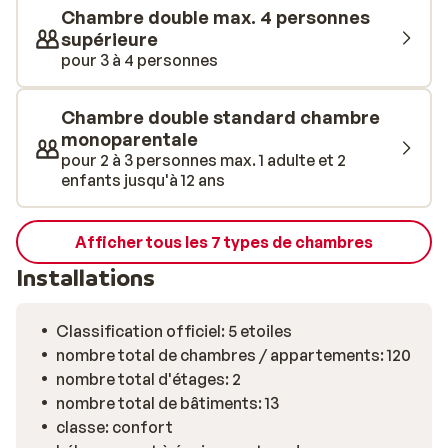
maintenant à la détente au bord de la piscine turquoise,
Chambre double max. 4 personnes
ou en profitant d'un bon massage. Sunrise peut
supérieure
également être réservé sur la base d'une formule
pour 3 à 4 personnes
hébergement & petit-déjeuner ou d'un forfait All
Inclusive.
Chambre double standard chambre
monoparentale
pour 2 à 3 personnes max. 1 adulte et 2
enfants jusqu'à 12 ans
Afficher tous les 7 types de chambres
Installations
Classification officiel: 5 etoiles
nombre total de chambres / appartements: 120
nombre total d'étages: 2
nombre total de bâtiments: 13
classe: confort