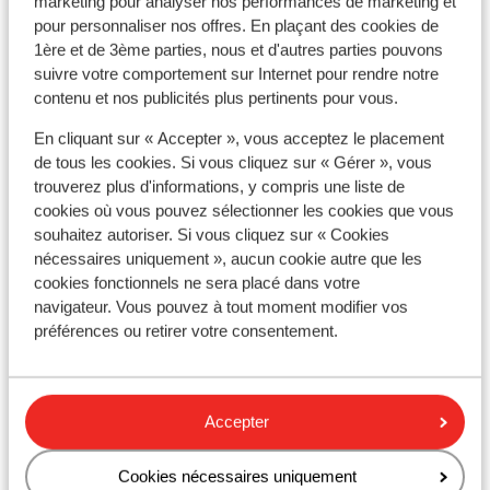
marketing pour analyser nos performances de marketing et
Afficher sur la carte
pour personnaliser nos offres. En plaçant des cookies de
1ère et de 3ème parties, nous et d'autres parties pouvons
suivre votre comportement sur Internet pour rendre notre
contenu et nos publicités plus pertinents pour vous.
À proximité
En cliquant sur « Accepter », vous acceptez le placement
Distance de la plage environ 400 mètres (plage de
de tous les cookies. Si vous cliquez sur « Gérer », vous
galets, par une route en pente douce)
trouverez plus d'informations, y compris une liste de
cookies où vous pouvez sélectionner les cookies que vous
Distance du centre-ville: environ 1,8 kilomètres
souhaitez autoriser. Si vous cliquez sur « Cookies
Distance de l'aéroport environ 67 kilomètres
nécessaires uniquement », aucun cookie autre que les
Distance jusqu'à l'arrêt de bus environ 25 mètres:
cookies fonctionnels ne sera placé dans votre
à Molivos, Petra, Anaxos
navigateur. Vous pouvez à tout moment modifier vos
Distance jusqu'au distributeur d'argent environ 1,2
préférences ou retirer votre consentement.
kilomètres
Distance à la supérette la plus proche environ 700
mètres
Accepter
Distance au restaurant le plus proche environ 1,5
kilomètres
Sur une route peu pentue
Cookies nécessaires uniquement