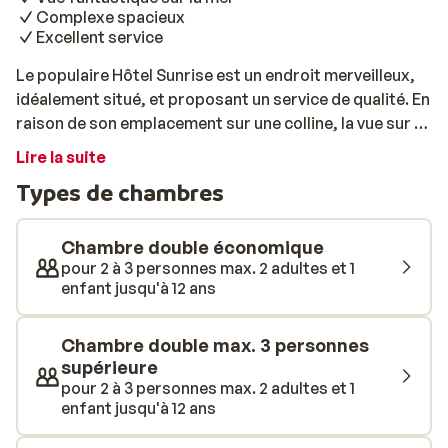
Complexe spacieux
Excellent service
Le populaire Hôtel Sunrise est un endroit merveilleux,
idéalement situé, et proposant un service de qualité. En
raison de son emplacement sur une colline, la vue sur la
mer y est spectaculaire. Le coucher de soleil est à ne
Lire la suite
pas rater! Il ne vous reste plus qu'à capturer ces
Types de chambres
moments en photos... Ce n'est pas pour rien que les
célèbres écrivains grecs A. Eftaliotis et I. Venezis ont
été inspirés de l'endroit. L'excellent emplacement de
Chambre double économique
l'hôtel Sunrise vous permet de sortir quand vous le
pour 2 à 3 personnes max. 2 adultes et 1
enfant jusqu'à 12 ans
voulez. malgré le calme des lieux. Profitez de longues
journées ensoleillées à Lesbos, en bord de mer. Le
centre atmosphérique vaut également la peine d'être
Chambre double max. 3 personnes
visité. Quant au centre du village, celui-ci est
supérieure
accessible à pied. Toutefois, en taxi, vous y serez en un
pour 2 à 3 personnes max. 2 adultes et 1
enfant jusqu'à 12 ans
rien de temps. De retour à l'hôtel Sunrise, vous
retrouverez la tranquillité tant recherchée. Place