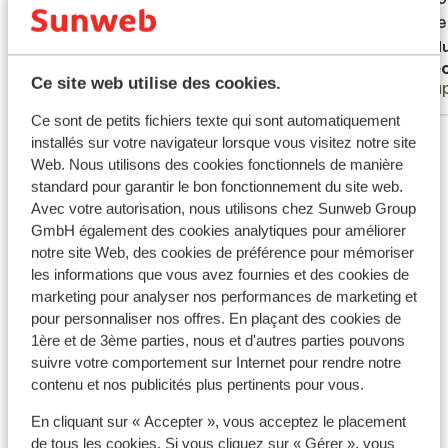
oudere 
oudere 
plekke
Tradu
Anonyme
Theo
helemaa
Ce site web utilise des cookies.
Amis
Coup
avond 
volgen.
Ce sont de petits fichiers texte qui sont automatiquement
Voir tous les 19 avis
inventa
installés sur votre navigateur lorsque vous visitez notre site
soeppan
Web. Nous utilisons des cookies fonctionnels de manière
standard pour garantir le bon fonctionnement du site web.
daarbij
Autres hébergements - Lesbos
Avec votre autorisation, nous utilisons chez Sunweb Group
een 3-
GmbH également des cookies analytiques pour améliorer
was zek
Hôtel Angels - Réservé aux adultes
notre site Web, des cookies de préférence pour mémoriser
aanwez
les informations que vous avez fournies et des cookies de
hem elk
marketing pour analyser nos performances de marketing et
Appartements Marilena
ofwel 
pour personnaliser nos offres. En plaçant des cookies de
zelf e
1ère et de 3ème parties, nous et d'autres parties pouvons
dik in o
Appartements Gorgona
suivre votre comportement sur Internet pour rendre notre
handdo
contenu et nos publicités plus pertinents pour vous.
wel hee
Appartements Villa's Elpiniki
En cliquant sur « Accepter », vous acceptez le placement
euro mo
de tous les cookies. Si vous cliquez sur « Gérer », vous