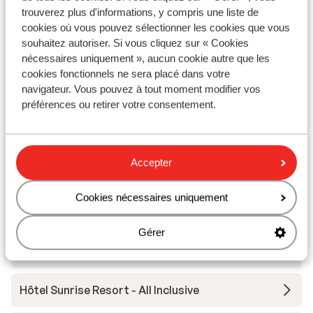
(van 11
trouverez plus d'informations, y compris une liste de
Hôtel Pela
wilden 
cookies où vous pouvez sélectionner les cookies que vous
hadden 
souhaitez autoriser. Si vous cliquez sur « Cookies
terugvl
Studio's Virginia
nécessaires uniquement », aucun cookie autre que les
Het wa
cookies fonctionnels ne sera placé dans votre
als daa
navigateur. Vous pouvez à tout moment modifier vos
Hôtel Bella Vista
bereken
préférences ou retirer votre consentement.
pas ‘s
Hôtel Panorama
Accepter
Hôtel Kalloni Bay
Cookies nécessaires uniquement
Appartements Chalkiotis
Gérer
Appartements Molivos Castle
Hôtel Sunrise Resort - All Inclusive