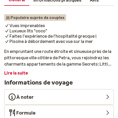
Informations pratiques
Avis
Populaire auprès de couples
Vues imprenables
Luxueux lits "coco"
Faites l'expérience de l'hospitalité grecque !
Piscine à débordement avec vue sur la mer
En empruntant une route étroite et sinueuse près de la
pittoresque ville côtière de Petra, vous rejoindrez les
charmants appartements de la gamme Secrets: Little
Bird. Dès votre arrivée, vous serez enchanté par le
Lire la suite
magnifique paysage. D'un côté, vous disposerez d'une
Informations de voyage
vue sur la mer d'un bleu profond. De l'autre côté, vous
verrez les toits des maisons grecques et les
montagnes vertes accidentées, une scène pittoresque.
À noter
Vous séjournerez dans des chambres modernes et
lumineuses, meublées avec des éléments naturels et
Formule
équipées de tout le confort moderne. Le wifi est