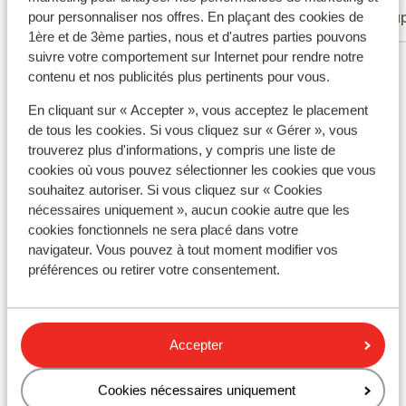
muf en het tweepersoonsbed was oud en
Familles
Coup
pour personnaliser nos offres. En plaçant des cookies de
doorgezakt. Het zetelbed voor de
1ère et de 3ème parties, nous et d'autres parties pouvons
kinderen was van slechte kwaliteit en één
suivre votre comportement sur Internet pour rendre notre
Voir tous les 3 avis
van de kinderen moest zelfs op de grond
contenu et nos publicités plus pertinents pour vous.
moest slapen. Het beloofde zeezicht bleek
Emplacement
een grap – je kon amper de zee zien op het
En cliquant sur « Accepter », vous acceptez le placement
het vuile, onverzorgde terrasje. Overal
de tous les cookies. Si vous cliquez sur « Gérer », vous
trouverez plus d'informations, y compris une liste de
waren vuile muren, beschadigingen en
cookies où vous pouvez sélectionner les cookies que vous
geen enkele onderhoudsploeg te
souhaitez autoriser. Si vous cliquez sur « Cookies
bespeuren. Alles ademde verwaarlozing
Afficher sur la carte
nécessaires uniquement », aucun cookie autre que les
uit. Hoewel het hotel een mooi zwembad
cookies fonctionnels ne sera placé dans votre
heeft, moet je verplicht een badmuts
navigateur. Vous pouvez à tout moment modifier vos
dragen (wat nergens vermeld stond) en 5
préférences ou retirer votre consentement.
euro per dag betalen voor een ligbedje. Dit
hebben we nog nooit meegemaakt en voelt
À proximité
als pure geldklopperij. Er is ook geen
Distance de la plage environ 600 mètres (chaises)
Accepter
snackbar aanwezig, en de zogenaamde
Distance du centre-ville: environ 600 mètres
ontbijtservice stelt werkelijk niets voor. Er
Distance jusqu'à la gare environ 1,2 kilomètres
Cookies nécessaires uniquement
wordt op hun website geadverteerd met
Distance aux magasins les plus proches environ