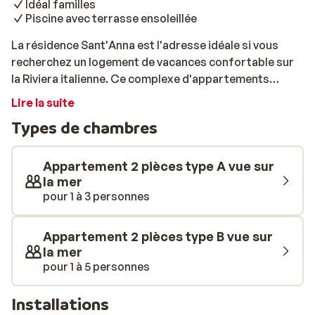
Idéal familles
Piscine avec terrasse ensoleillée
La résidence Sant'Anna est l'adresse idéale si vous
recherchez un logement de vacances confortable sur
la Riviera italienne. Ce complexe d'appartements
conviendra aussi bien aux couples qu'aux familles. Le
Lire la suite
complexe d'appartements est idéalement situé à
Types de chambres
proximité de la plage. Vous aurez une belle vue sur les
eaux bleues claires de la mer Tyrrhénienne, un vrai petit
paradis! Les appartements sont lumineux et bien
Appartement 2 pièces type A vue sur
équipés pour votre confort. Tout au long du séjour,
la mer
pour 1 à 3 personnes
vous pourrez vous prélasser au bord de la belle piscine
ensoleillée, tandis que les enfants s’amuseront à l’aire
de jeux Bon séjour!
Appartement 2 pièces type B vue sur
la mer
pour 1 à 5 personnes
Installations