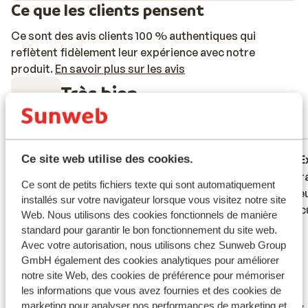
Ce que les clients pensent
Ce sont des avis clients 100 % authentiques qui
reflètent fidèlement leur expérience avec notre
produit.
En savoir plus sur les avis
Très bien
6.1
3 avis
Réservé principalement par couples
Bien
7 juil. 2025
E
Ce site web utilise des cookies.
2.4
8.4
Totaal teleurstellend verblijf – absoluut
Totaal teleurstellend verblijf – absoluut
La terr
La terr
Ce sont de petits fichiers texte qui sont automatiquement
geen aanrader! Ons verblijf in dit hotel was
geen aanrader! Ons verblijf in dit hotel was
Une deu
Une deu
installés sur votre navigateur lorsque vous visitez notre site
ronduit slecht. We hadden een
ronduit slecht. We hadden een
sur la c
sur la c
Web. Nous utilisons des cookies fonctionnels de manière
appartement geboekt in de hoop op een
appartement geboekt in de hoop op een
standard pour garantir le bon fonctionnement du site web.
aangename vakantie met zeezicht, maar
aangename vakantie met zeezicht, maar
Avec votre autorisation, nous utilisons chez Sunweb Group
wat we kregen was een donkere,
wat we kregen was een donkere,
GmbH également des cookies analytiques pour améliorer
verouderde kamer in een niet onderhouden
verouderde kamer in een niet...
plus
notre site Web, des cookies de préférence pour mémoriser
les informations que vous avez fournies et des cookies de
deel van het complex. De kamer was klein,
Traduire en français (FR)
marketing pour analyser nos performances de marketing et
Anonyme
Guy