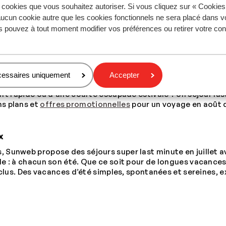
s cookies que vous souhaitez autoriser. Si vous cliquez sur « Cookie
ances last minute au soleil sont plus que jamais une évidence
ucun cookie autre que les cookies fonctionnels ne sera placé dans v
 ou la Turquie ? Sunweb propose des offres last minute en 
s pouvez à tout moment modifier vos préférences ou retirer votre c
semaine de soleil, loin du quotidien, quand l’été se vit ple
ations phares vous attendent.
ve
cessaires uniquement
Accepter
août tout compris, c’est simple et rassurant. Vol, héberge
rt rapide ou d’une courte escapade estivale ? Un séjour las
ns plans et
offres promotionnelles
pour un voyage en août q
x
is, Sunweb propose des séjours super last minute en juillet
 : à chacun son été. Que ce soit pour de longues vacances d’
inclus. Des vacances d’été simples, spontanées et sereines,