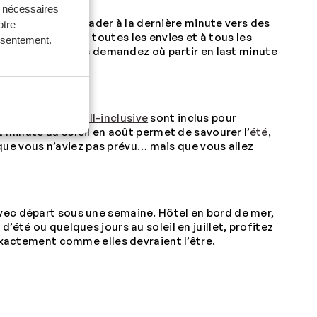
s nécessaires
. Envie de vous évader à la dernière minute vers des
otre
août adaptées à toutes les envies et à tous les
onsentement.
inement. Vous vous demandez où partir en last minute
ment et
formule all-inclusive
sont inclus pour
t minute au soleil en août permet de savourer l’
été
,
ue vous n’aviez pas prévu… mais que vous allez
 avec départ sous une semaine. Hôtel en bord de mer,
été ou quelques jours au soleil en juillet, profitez
 exactement comme elles devraient l’être.