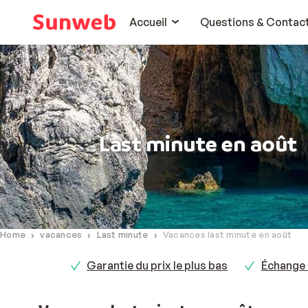
Accueil
Questions & Contac
Last minute en août
Home
vacances
Last minute
Vacances last minute en août
Garantie du prix le plus bas
Échange 