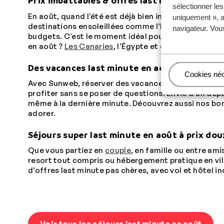
Prix imbattables & offres last minute d'août
sélectionner le
En août, quand l’été est déjà bien installé, les vac
uniquement », a
destinations ensoleillées comme l’Espagne, la Grèce
navigateur. Vou
budgets. C’est le moment idéal pour profiter d’une 
en août ?
Les Canaries
, l’Égypte et d’autres destin
Des vacances last minute en août all-inclusi
Gérer
Cookies né
Avec Sunweb, réserver des vacances last minute en 
profiter sans se poser de questions. Envie d’un dépa
même à la dernière minute. Découvrez aussi nos bo
adorer.
Séjours super last minute en août à prix dou
Que vous partiez en
couple
, en famille ou entre am
resort tout compris ou hébergement pratique en ville
d’offres last minute pas chères, avec vol et hôtel 