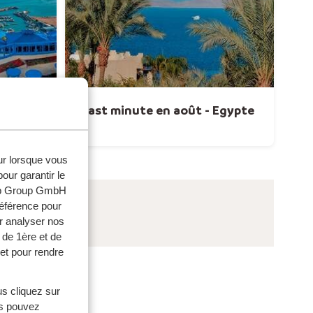
Tunisie
Last minute en août - Egypte
eur lorsque vous
our garantir le
web Group GmbH
référence pour
r analyser nos
 de 1ère et de
et pour rendre
us cliquez sur
us pouvez