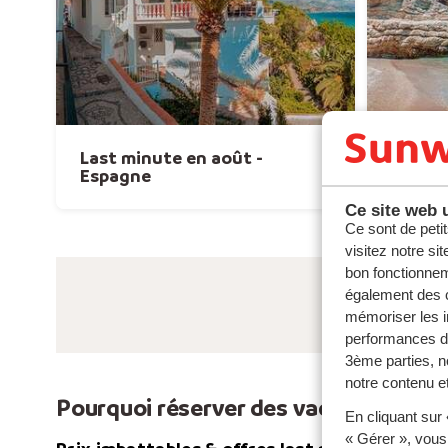
Last minute en août -
Last m
Espagne
Ce site web u
Ce sont de petit
visitez notre si
bon fonctionnem
également des c
mémoriser les i
performances de
3ème parties, n
notre contenu et
Pourquoi réserver des vacances last
En cliquant sur
« Gérer », vous