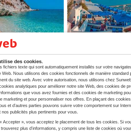
inute en août - Grèce
Last minute en août - 
tilise des cookies.
s fichiers texte qui sont automatiquement installés sur votre navigat
te Web. Nous utilisons des cookies fonctionnels de manière standard p
ent du site web. Avec votre autorisation, nous utilisons chez Sun
ookies analytiques pour améliorer notre site Web, des cookies de p
nformations que vous avez fournies et des cookies de marketing pou
 marketing et pour personnaliser nos offres. En plaçant des cookies
ous et d'autres parties pouvons suivre votre comportement sur Intern
 nos publicités plus pertinents pour vous.
 minute en août avec Sunweb ?
 « Accepter », vous acceptez le placement de tous les cookies. Si vo
 trouverez plus d'informations, y compris une liste de cookies où vo