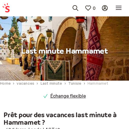
0
Last minute Hammamet
Home
vacances
Last minute
Tunisie
Hammamet
Échange flexible
Prêt pour des vacances last minute à
Hammamet ?