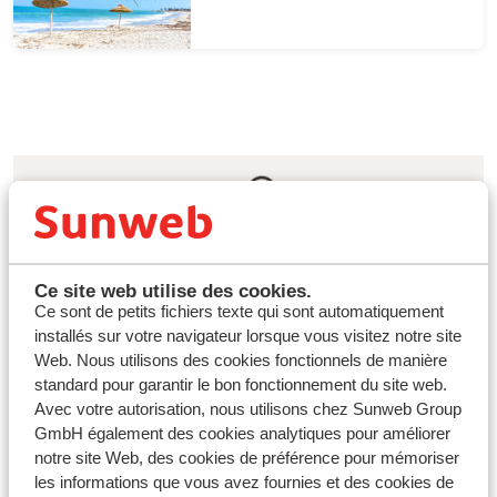
Pourquoi réserver un séjour last minute
à Hammamet avec Sunweb ?
Ce site web utilise des cookies.
Ce sont de petits fichiers texte qui sont automatiquement
Offrez-vous un voyage last minute à prix mini à
installés sur votre navigateur lorsque vous visitez notre site
Hammamet
Web. Nous utilisons des cookies fonctionnels de manière
Envie d'une pause méritée sous le soleil de la mer
standard pour garantir le bon fonctionnement du site web.
Méditerranée ? Profitez de tarifs avantageux sur des
Avec votre autorisation, nous utilisons chez Sunweb Group
hôtels de qualité, avec différentes formules, vous
GmbH également des cookies analytiques pour améliorer
permettant de créer votre expérience sur mesure sans
notre site Web, des cookies de préférence pour mémoriser
compromettre votre budget. L'idéal pour un séjour pas
les informations que vous avez fournies et des cookies de