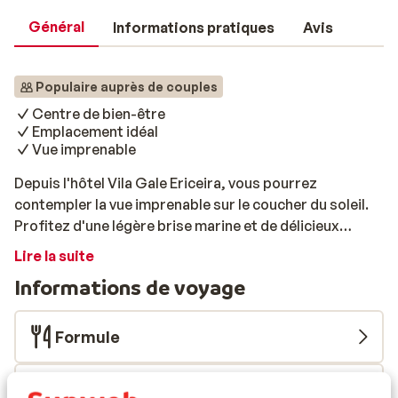
Général
Informations pratiques
Avis
Populaire auprès de couples
Centre de bien-être
Emplacement idéal
Vue imprenable
Depuis l'hôtel Vila Gale Ericeira, vous pourrez
contempler la vue imprenable sur le coucher du soleil.
Profitez d'une légère brise marine et de délicieux
moments de farniente au soleil. Besoin de vous
Lire la suite
ressourcer? Faites une réservation à l'hôtel pour un
Informations de voyage
massage ou une visite au sauna. Idéal après une journée
entière à lézarder au soleil! Et quel est le programme
pour le lendemain? Une visite de Lisbonne en voiture
Formule
est un must absolu!
Infos vol