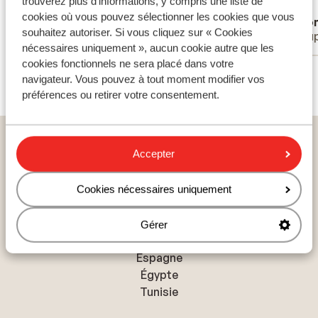
trouverez plus d'informations, y compris une liste de
Traduire en français (FR)
cookies où vous pouvez sélectionner les cookies que vous
Anonyme
Ano
souhaitez autoriser. Si vous cliquez sur « Cookies
Familles
Coup
nécessaires uniquement », aucun cookie autre que les
cookies fonctionnels ne sera placé dans votre
Voir tous les 20 avis
navigateur. Vous pouvez à tout moment modifier vos
préférences ou retirer votre consentement.
Home
vacances
Portugal
Costa de Lisboa
Accepter
Ericeira
Hôtel Vila Gale Ericeira - voiture de location incluse
Cookies nécessaires uniquement
Gérer
Pays populaires
Espagne
Égypte
Tunisie