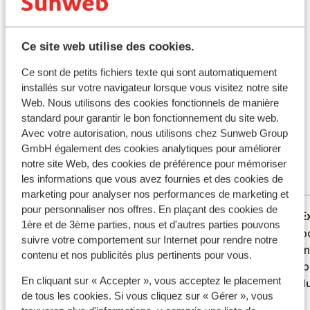
Certifié durable
Ce site web utilise des cookies.
Ce que les clients pensent
Ce sont de petits fichiers texte qui sont automatiquement
installés sur votre navigateur lorsque vous visitez notre site
Ce sont des avis clients 100 % authentiques qui
Web. Nous utilisons des cookies fonctionnels de manière
reflètent fidèlement leur expérience avec notre
standard pour garantir le bon fonctionnement du site web.
produit.
En savoir plus sur les avis
Avec votre autorisation, nous utilisons chez Sunweb Group
Excellent
GmbH également des cookies analytiques pour améliorer
8.1
notre site Web, des cookies de préférence pour mémoriser
20 avis
les informations que vous avez fournies et des cookies de
Réservé principalement par couples
marketing pour analyser nos performances de marketing et
pour personnaliser nos offres. En plaçant des cookies de
Excellent
il y a 2 semaines
E
8.3
8.0
1ère et de 3ème parties, nous et d'autres parties pouvons
Alles goed in orde. Lieve mensen, ligging
Alles goed in orde. Lieve mensen, ligging
Fijne l
Fijne l
suivre votre comportement sur Internet pour rendre notre
top. Veel ruimte bij zwembaden. Parkeren
top. Veel ruimte bij zwembaden. Parkeren
schoon
schoon
contenu et nos publicités plus pertinents pour vous.
is zeer uitdagend, sommige kamers erg
is zeer uitdagend, sommige kamers erg
een "u
een "u
En cliquant sur « Accepter », vous acceptez le placement
klein en zonder balkon, iets om rekening
klein en zonder balkon, iets om rekening
Tradu
de tous les cookies. Si vous cliquez sur « Gérer », vous
mee te houden bij boeken.
mee te houden bij boeken.