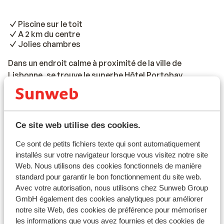
Piscine sur le toit
A 2 km du centre
Jolies chambres
Dans un endroit calme à proximité de la ville de
Lisbonne, se trouve le superbe Hôtel Portobay
Marques. Ce joli complexe est situé à environ 2
kilomètres du centre animé et est l’endroit idéal pour
Lire la suite
un city trip. Toutes les chambres sont lumineuses et
Informations de voyage
joliment décorées. Elles disposent d’une salle de bain
Ce site web utilise des cookies.
moderne. Après une journée de visite dans le centre,
Ce sont de petits fichiers texte qui sont automatiquement
vous pourrez rejoindre l’hôtel, commander un cocktail
Formule
installés sur votre navigateur lorsque vous visitez notre site
au bar et vous prélasser dans la piscine sur le toit.
Web. Nous utilisons des cookies fonctionnels de manière
standard pour garantir le bon fonctionnement du site web.
Infos vol
Avec votre autorisation, nous utilisons chez Sunweb Group
Ce que les clients pensent
GmbH également des cookies analytiques pour améliorer
notre site Web, des cookies de préférence pour mémoriser
les informations que vous avez fournies et des cookies de
Malheureusement, il n'y a actuellement aucun avis