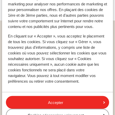
pour cet hébergement.
marketing pour analyser nos performances de marketing et
pour personnaliser nos offres. En plaçant des cookies de
1ère et de 3ème parties, nous et d'autres parties pouvons
suivre votre comportement sur Internet pour rendre notre
contenu et nos publicités plus pertinents pour vous.
Home
vacances
Portugal
Costa de Lisboa
Lisbonne
Hôtel Portobay Marques
En cliquant sur « Accepter », vous acceptez le placement
de tous les cookies. Si vous cliquez sur « Gérer », vous
trouverez plus d'informations, y compris une liste de
cookies où vous pouvez sélectionner les cookies que vous
souhaitez autoriser. Si vous cliquez sur « Cookies
Pays populaires
nécessaires uniquement », aucun cookie autre que les
cookies fonctionnels ne sera placé dans votre
Espagne
navigateur. Vous pouvez à tout moment modifier vos
Égypte
préférences ou retirer votre consentement.
Tunisie
Accepter
Régions populaires
Mer Rouge