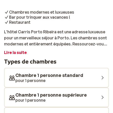
Chambres modernes et luxueuses
Bar pour trinquer aux vacances !
Restaurant
L'hôtel Carris Porto Ribeira est une adresse luxueuse
pour un merveilleux séjour à Porto. Les chambres sont
modernes et entièrement équipées. Ressourcez-vous
après une longue journée de visites! Trinquez à vos
Lire la suite
vacances au bar. Reprenez ensuite des forces au
Types de chambres
restaurant, où vous dégusterez un succulent repas.
Envie d'une cuisine authentique? Direction le centre de
Porto, où vous aurez le choix parmi de nombreux
Chambre 1 personne standard
restaurants!
pour 1 personne
Chambre 1 personne supérieure
pour 1 personne