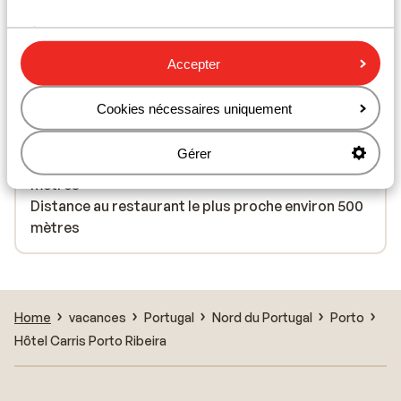
À proximité
À la périphérie
Distance de l'aéroport environ 16 kilomètres
Accepter
Distance jusqu'à la gare environ 900 mètres
Distance jusqu'à l'arrêt de bus environ 50 mètres
Cookies nécessaires uniquement
Distance aux magasins les plus proches environ 2
kilomètres
Gérer
Distance à la supérette la plus proche environ 500
mètres
Distance au restaurant le plus proche environ 500
mètres
Home
vacances
Portugal
Nord du Portugal
Porto
Hôtel Carris Porto Ribeira