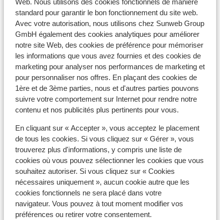
Web. Nous utilisons des cookies fonctionnels de manière
Informations de voyage
standard pour garantir le bon fonctionnement du site web.
Avec votre autorisation, nous utilisons chez Sunweb Group
GmbH également des cookies analytiques pour améliorer
Formule
notre site Web, des cookies de préférence pour mémoriser
les informations que vous avez fournies et des cookies de
Ce que les clients pensent
marketing pour analyser nos performances de marketing et
pour personnaliser nos offres. En plaçant des cookies de
Malheureusement, il n'y a actuellement aucun avis
1ère et de 3ème parties, nous et d'autres parties pouvons
pour cet hébergement.
suivre votre comportement sur Internet pour rendre notre
Emplacement
contenu et nos publicités plus pertinents pour vous.
En cliquant sur « Accepter », vous acceptez le placement
de tous les cookies. Si vous cliquez sur « Gérer », vous
trouverez plus d'informations, y compris une liste de
cookies où vous pouvez sélectionner les cookies que vous
Afficher sur la carte
souhaitez autoriser. Si vous cliquez sur « Cookies
nécessaires uniquement », aucun cookie autre que les
cookies fonctionnels ne sera placé dans votre
navigateur. Vous pouvez à tout moment modifier vos
préférences ou retirer votre consentement.