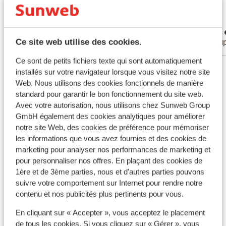
bedste vi har prøvet.
bedste vi har prøvet.
Traduire en français (FR)
Laila Georgsen
Jos 
Couples
Coup
Ce site web utilise des cookies.
Ce sont de petits fichiers texte qui sont automatiquement
Voir tous les 36 avis
installés sur votre navigateur lorsque vous visitez notre site
Web. Nous utilisons des cookies fonctionnels de manière
standard pour garantir le bon fonctionnement du site web.
Autres hébergements - Côte Egéenne
Avec votre autorisation, nous utilisons chez Sunweb Group
GmbH également des cookies analytiques pour améliorer
Hôtel Xanadu Island
notre site Web, des cookies de préférence pour mémoriser
les informations que vous avez fournies et des cookies de
marketing pour analyser nos performances de marketing et
Hôtel Voyage Torba
pour personnaliser nos offres. En plaçant des cookies de
1ère et de 3ème parties, nous et d'autres parties pouvons
Hôtel Kefaluka Resort
suivre votre comportement sur Internet pour rendre notre
contenu et nos publicités plus pertinents pour vous.
Hôtel Aquasis Deluxe Resort & Spa
En cliquant sur « Accepter », vous acceptez le placement
de tous les cookies. Si vous cliquez sur « Gérer », vous