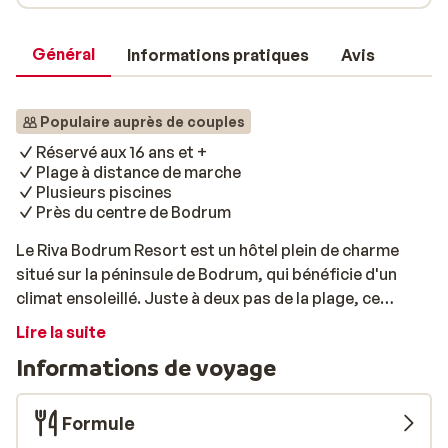
Général
Informations pratiques
Avis
Populaire auprès de couples
Réservé aux 16 ans et +
Plage à distance de marche
Plusieurs piscines
Près du centre de Bodrum
Le Riva Bodrum Resort est un hôtel plein de charme
situé sur la péninsule de Bodrum, qui bénéficie d'un
climat ensoleillé. Juste à deux pas de la plage, ce
resort offre une vue magnifique sur les maisons
Lire la suite
blanches et les fleurs colorées qui font la beauté
Informations de voyage
unique de Bodrum. Que vous recherchiez la détente ou
une escapade riche en aventures, vous y trouverez tout
ce qu'il faut pour une expérience mémorable. Profitez
Formule
de la fraîcheur du matin au bord de la piscine ou