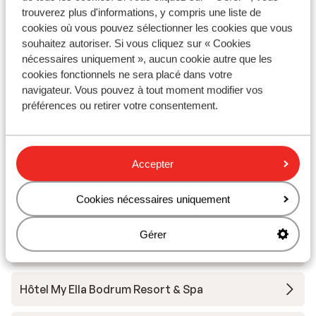
Hôtel Maxeria Blue Didyma
trouverez plus d'informations, y compris une liste de
cookies où vous pouvez sélectionner les cookies que vous
souhaitez autoriser. Si vous cliquez sur « Cookies
Hôtel Selectum Colours Bodrum
nécessaires uniquement », aucun cookie autre que les
cookies fonctionnels ne sera placé dans votre
navigateur. Vous pouvez à tout moment modifier vos
Hôtel Bodrum Holiday Resort
préférences ou retirer votre consentement.
Hôtel Kadikale Resort - Ultra All Inclusive
Accepter
Hôtel Sami Beach
Cookies nécessaires uniquement
Hôtel Duja Didim
Gérer
Hôtel Duja Bodrum
Hôtel My Ella Bodrum Resort & Spa