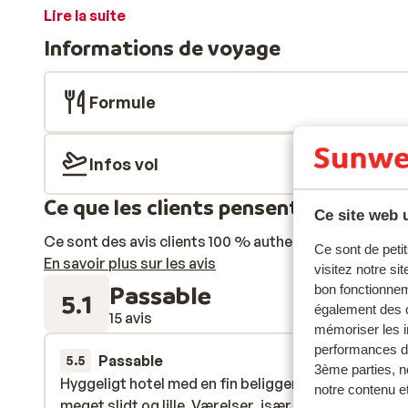
piscine. Les chambres sont sobres et confortables, et
Lire la suite
connexion Wi-Fi. Cet hôtel est le lieu idéal pour explor
Informations de voyage
restaurants et magasins sont accessibles à pied. Pen
la plage de Gümbet, où il est possible de pratiquer d
pouvez rejoindre rapidement le centre de Bodrum. De r
Formule
Inclusive et du bar.
Infos vol
Ce que les clients pensent
Ce site web u
Ce sont des avis clients 100 % authentiques qui reflè
Ce sont de petit
En savoir plus sur les avis
visitez notre si
Passable
bon fonctionnem
5.1
également des c
15 avis
mémoriser les i
performances de
Passable
2 août 
5.5
3ème parties, n
Hyggeligt hotel med en fin beliggenhed, men det er
Hyggeligt hotel med en fin beliggenhed, men det er
notre contenu et
meget slidt og lille. Værelser, især badeværelse er
meget slidt og lille. Værelser, især badeværelse er