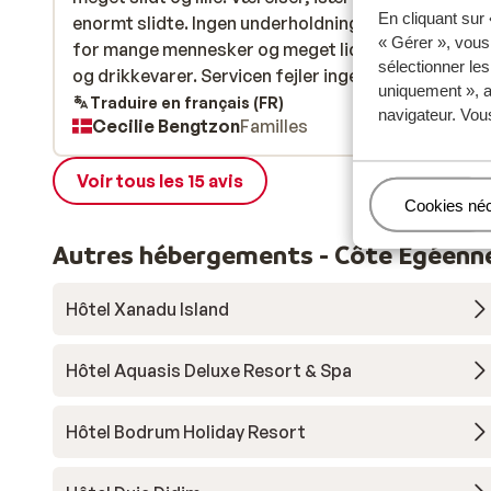
En cliquant sur
enormt slidte. Ingen underholdning, en lille pool me
enormt slidte. Ingen underholdning, en lille pool me
« Gérer », vous
for mange mennesker og meget lidt variation i ma
for mange mennesker og meget lidt variation i ma
sélectionner le
og drikkevarer. Servicen fejler ingenting, de er en
og drikkevarer. Servicen fejler ingenting,...
plus
uniquement », a
søde og hjælpsomme, dog er der meget få der tale
Traduire en français (FR)
navigateur. Vou
Cecilie Bengtzon
Familles
engelsk, så det er svært at gøre sig forståelig.
Voir tous les 15 avis
Gérer
Cookies né
Autres hébergements - Côte Egéenn
Hôtel Xanadu Island
Hôtel Aquasis Deluxe Resort & Spa
Hôtel Bodrum Holiday Resort