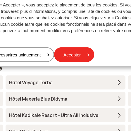
 « Accepter », vous acceptez le placement de tous les cookies. Si vo
d alt
d alt
during showers, no room service/clean, bathroom
during showers, no room service/clean, bathroom
 trouverez plus d'informations, y compris une liste de cookies où vo
den
den
generally not clean okay
generally not clean okay
s cookies que vous souhaitez autoriser. Si vous cliquez sur « Cookie
ormt
Traduire en français (FR)
ucun cookie autre que les cookies fonctionnels ne sera placé dans v
r
s pouvez à tout moment modifier vos préférences ou retirer votre c
Anonyme
Familles
cessaires uniquement
Accepter
e
Hôtel Voyage Torba
Hôtel Maxeria Blue Didyma
Hôtel Kadikale Resort - Ultra All Inclusive