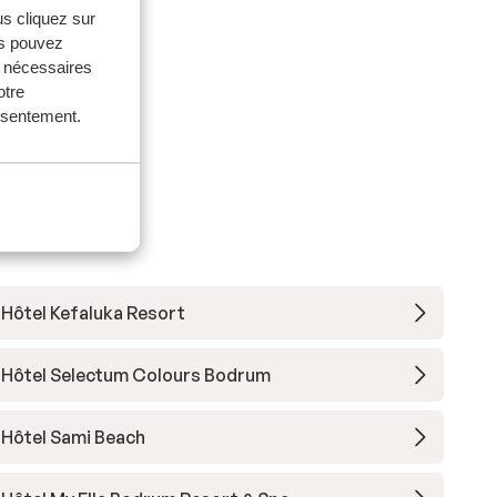
us cliquez sur
us pouvez
s nécessaires
otre
onsentement.
Hôtel Kefaluka Resort
Hôtel Selectum Colours Bodrum
Hôtel Sami Beach