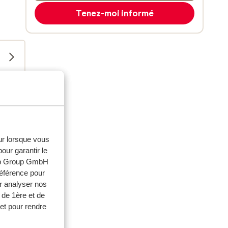
Tenez-moi informé
eur lorsque vous
our garantir le
web Group GmbH
référence pour
milles
r analyser nos
 de 1ère et de
. 2025
et pour rendre
ds,
ds,
usty
usty