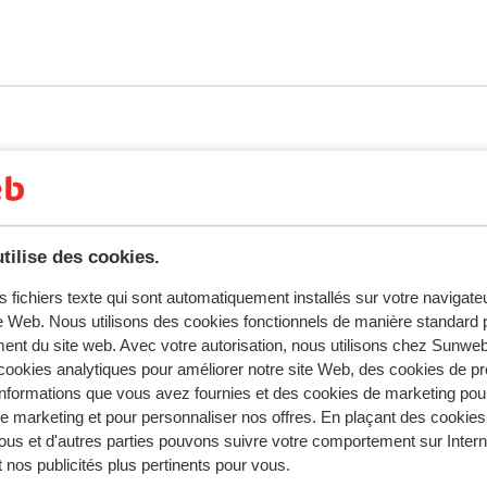
 disposent de la climatisation et d'une
er les environs. La plage, les bars,
dant la journée, vous pourrez profiter de
es sports nautiques. En dolmus, vous
etour à l'hôtel, profitez du buffet All
tilise des cookies.
tent fidèlement leur expérience avec notre produit.
s fichiers texte qui sont automatiquement installés sur votre navigat
te Web. Nous utilisons des cookies fonctionnels de manière standard p
ent du site web. Avec votre autorisation, nous utilisons chez Sun
ookies analytiques pour améliorer notre site Web, des cookies de p
Réservé principalement par fa
nformations que vous avez fournies et des cookies de marketing pou
 marketing et pour personnaliser nos offres. En plaçant des cookies
2025
Passable
12 juil
5.9
ous et d'autres parties pouvons suivre votre comportement sur Intern
Everything was great - great hospitality, great foo
Everything was great - great hospitality, great foo
 nos publicités plus pertinents pour vous.
happy people…-except for the rooms. Water was r
happy people…-except for the rooms. Water was r