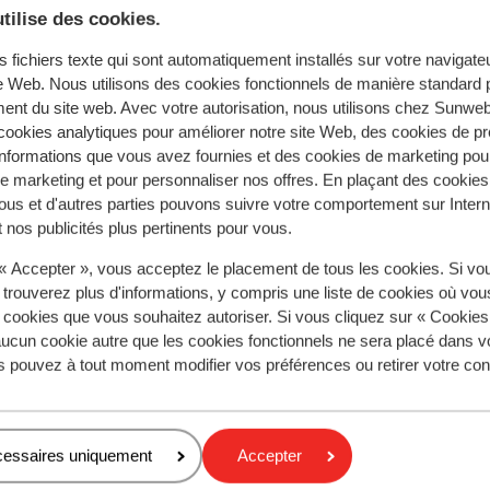
Télésièges
Téléskis
tilise des cookies.
s fichiers texte qui sont automatiquement installés sur votre navigat
te Web. Nous utilisons des cookies fonctionnels de manière standard p
ent du site web. Avec votre autorisation, nous utilisons chez Sun
ookies analytiques pour améliorer notre site Web, des cookies de p
nformations que vous avez fournies et des cookies de marketing pou
 marketing et pour personnaliser nos offres. En plaçant des cookies
ous et d'autres parties pouvons suivre votre comportement sur Intern
 nos publicités plus pertinents pour vous.
 « Accepter », vous acceptez le placement de tous les cookies. Si vo
 trouverez plus d'informations, y compris une liste de cookies où vo
s cookies que vous souhaitez autoriser. Si vous cliquez sur « Cookie
Très bien
7.4
ucun cookie autre que les cookies fonctionnels ne sera placé dans v
tel Oros
s pouvez à tout moment modifier vos préférences ou retirer votre c
amp
Grandvalira
Andorre
itué au centre d'Encamp
emontées mécaniques accessibles à
cessaires uniquement
Accepter
ied
Hôtel Guill
avette gratuite