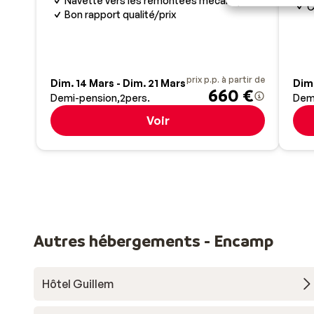
Navette vers les remontées mécaniques
C
Bon rapport qualité/prix
prix p.p. à partir de
Dim. 14 Mars - Dim. 21 Mars
Dim.
660 €
Demi-pension
2
pers.
Dem
Voir
Autres hébergements - Encamp
Hôtel Guillem