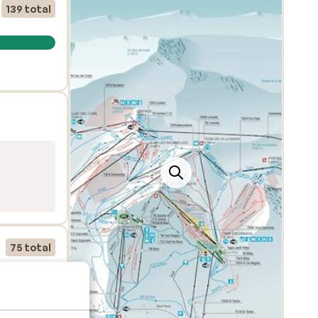
s
139 total
ue de
 de
pace
ux
e pas
75 total