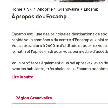
Home
Ski
Andorre
Grandvalira
Encamp
À propos de : Encamp
Encamp est l’une des principales destinations de spor
rapide vous emmènera du centre d'Encamp aux pistes 
Vous serez alors à 2600 m d'altitude et pourrez vous a
le matin et l'après-midi pour vous permettre d'accéde
Vous profiterez également d'un bel après-ski avec de
avec les habitants, très chaleureux. Encamp possède un
côté espagnol d’Andorre. Nous vous conseillons égalem
Lire la suite
proximité : Andorre-la-Vieille.
Si vous aimez le sport, direction le centre sportif 
squash, une piscine et un sauna. Les amateurs de sho
Région Grandvalira
nombreuses boutiques et restaurants. Dans le domain