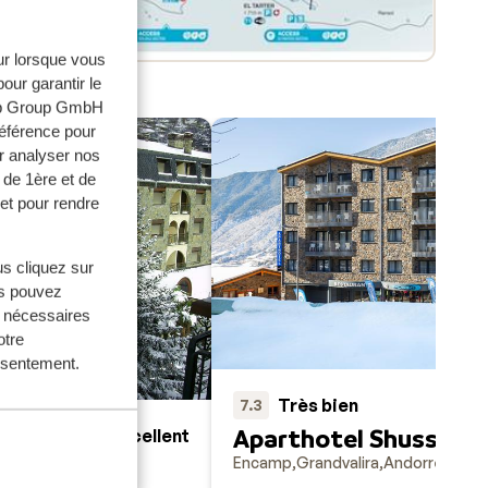
eur lorsque vous
our garantir le
web Group GmbH
référence pour
r analyser nos
 de 1ère et de
et pour rendre
us cliquez sur
us pouvez
s nécessaires
otre
onsentement.
Très bien
7.3
Aparthotel Shusski
Excellent
8.8
Encamp
Grandvalira
Andorre
em