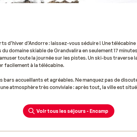
ts d’hiver d’Andorre : laissez-vous séduire ! Une télécabine 
du domaine skiable de Grandvalira en seulement 17 minutes
muser toute la journée sur les pistes. Un ski-bus traverse la 
r facilement à la télécabine.
s bars accueillants et agréables. Ne manquez pas de discut
e atmosphère très conviviale : après tout, la ville est situ
ent d'aller faire un tour à la capitale d'Andorre, située à
Voir tous les séjours - Encamp
qui comprend un grand espace de remise en forme, des courts
pping et de gastronomie seront également ravis ici avec les
e culturel, Encamp a également beaucoup à offrir. Ce lieu