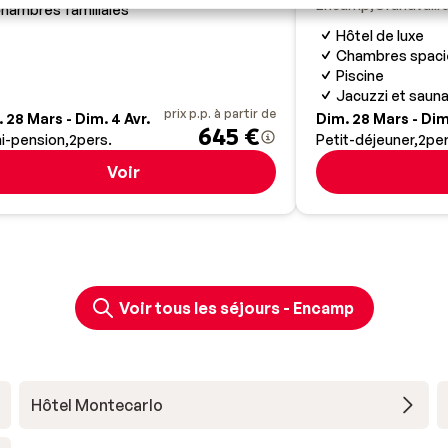
Encamp
Grandvalir
hambres familiales
Hôtel de luxe
Chambres spaci
Piscine
Jacuzzi et saun
prix p.p. à partir de
 28 Mars - Dim. 4 Avr.
Dim. 28 Mars - Dim.
645 €
i-pension
2
pers.
Petit-déjeuner
2
per
Voir
Voir tous les séjours - Encamp
Hôtel Montecarlo