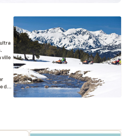
ultra
.
ville
er
ée du
 de