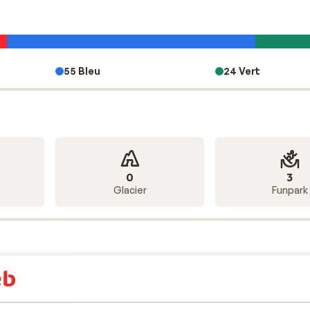
turels d'Andorre. Au coeur de la ville, vous pouvez voir "Le
ou encore visiter un vieux moulin à farine. Le musée de
nnu pour sa belle collection de voitures, allant de la fin des
55 Bleu
24 Vert
plus grand centre de bien-être du sud de l’Europe, avec pas
omplexe se trouve à seulement 7 km d'Encamp, dans la banlie
r de grandes piscines intérieures et extérieures, de jacuzzis,
 différentes températures sont accessibles, ainsi qu'un es
mbre de soins. Vous pourrez également y déguster un délicie
x restaurants ou faire un tour dans le centre commercial. A n
0
3
Glacier
Funpark
lent rapport qualité/prix. Laissez-vous séduire par notre
30
42