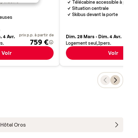
a
Andorre
Télécabine accessible à pied
Situation centrale
Skibus devant la porte
euses
a
prix p.p. à partir de
prix p.
 4 Avr.
Dim. 28 Mars - Dim. 4 Avr.
759 €
s.
Logement seul
2
pers.
Voir
Voir
Hôtel Oros