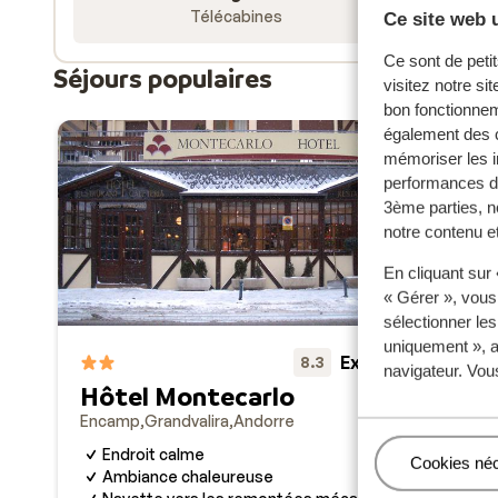
Télécabines
Ce site web u
Ce sont de petit
Séjours populaires
visitez notre si
bon fonctionnem
également des c
mémoriser les i
performances de
3ème parties, n
notre contenu et
En cliquant sur
« Gérer », vous
sélectionner le
uniquement », a
Excellent
Hô
8.3
navigateur. Vou
Hôtel Montecarlo
Enc
Encamp
Grandvalira
Andorre
S
R
Endroit calme
Gérer
Cookies né
p
Ambiance chaleureuse
N