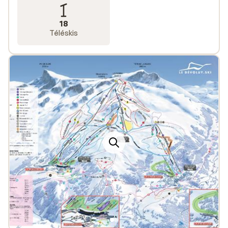
passer un séjour au ski pas cher au Massif du Dévoluy.
De plus, vous profiterez de notre formule tout compris
18
Téléskis
: l’hébergement, le forfait est inclus et la location du
matériel de ski est offerte !