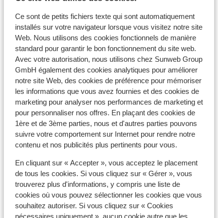
Hôtel cosy et traditionnel
Vue panoramique
Ce sont de petits fichiers texte qui sont automatiquement
Prenez l'apéritif au bar !
installés sur votre navigateur lorsque vous visitez notre site
prix p.p. à partir de
Sam. 12 Déc. - Sam. 19 Déc.
Sam
Web. Nous utilisons des cookies fonctionnels de manière
619 €
Demi-pension
2
pers.
Dem
standard pour garantir le bon fonctionnement du site web.
Avec votre autorisation, nous utilisons chez Sunweb Group
Voir
GmbH également des cookies analytiques pour améliorer
notre site Web, des cookies de préférence pour mémoriser
les informations que vous avez fournies et des cookies de
marketing pour analyser nos performances de marketing et
pour personnaliser nos offres. En plaçant des cookies de
Domaines préférés de nos clients
1ère et de 3ème parties, nous et d'autres parties pouvons
suivre votre comportement sur Internet pour rendre notre
contenu et nos publicités plus pertinents pour vous.
En cliquant sur « Accepter », vous acceptez le placement
de tous les cookies. Si vous cliquez sur « Gérer », vous
trouverez plus d'informations, y compris une liste de
cookies où vous pouvez sélectionner les cookies que vous
souhaitez autoriser. Si vous cliquez sur « Cookies
nécessaires uniquement », aucun cookie autre que les