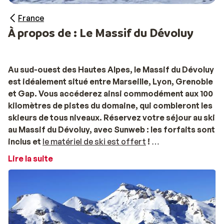
France
À propos de : Le Massif du Dévoluy
Au sud-ouest des Hautes Alpes, le Massif du Dévoluy
est idéalement situé entre Marseille, Lyon, Grenoble
et Gap. Vous accéderez ainsi commodément aux 100
kilomètres de pistes du domaine, qui combleront les
skieurs de tous niveaux. Réservez votre séjour au ski
au Massif du Dévoluy, avec Sunweb : les forfaits sont
inclus et
le matériel de ski est offert
!
Vos vacances au ski au Massif du Dévoluy
Lire la suite
Entre 1500 et 2500 mètres d’altitude, les pistes offrent
un dénivelé spectaculaire de 1000 mètres ; un paradis
de la glisse pour tous les amateurs ! 5 pistes noires, 12
pistes rouges, 28 pistes bleues et 8 pistes vertes