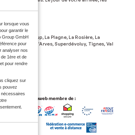
eur lorsque vous
r les enfants.
our garantir le
web Group GmbH
ne, La Joue du Loup, La Plagne, La Rosière, La
référence pour
p, Saint-Sorlin-d’Arves, Superdévoluy, Tignes, Val
r analyser nos
 de 1ère et de
et pour rendre
us cliquez sur
us pouvez
s nécessaires
 du Monde
Sunweb membre de :
otre
onsentement.