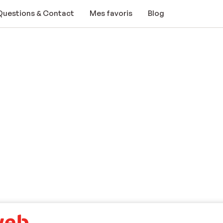
Questions & Contact
Mes favoris
Blog
 location en résidence, nous vous proposons un service de liv