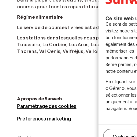
courses pour tous les repas de la semaine sont livr
Régime alimentaire
Ce site web u
Ce sont de petit
Le service de courses livrées est adapté au régime 
visitez notre si
bon fonctionnem
Les stations dans lesquelles nous proposons les cours
également des c
Toussuire, Le Corbier, Les Arcs, Les Deux Alpes, Le
mémoriser les i
Thorens, Val Cenis, Valfréjus, Valloire, Valmeinier et
performances de
3ème parties, n
notre contenu et
En cliquant sur
« Gérer », vous
sélectionner le
A propos de Sunweb
Nos desti
uniquement », a
Paramétrage des cookies
Les Arcs
navigateur. Vou
La Plagne
Préférences marketing
Valfréjus
La Toussu
Toutes les
Gérer
Cookies né