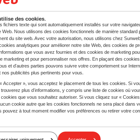
ées directement à votre résidence.
tilise des cookies.
s fichiers texte qui sont automatiquement installés sur votre navigat
alimentaire végétarien ou halal, pour les adultes comme pou
te Web. Nous utilisons des cookies fonctionnels de manière standard p
ent du site web. Avec votre autorisation, nous utilisons chez Sun
es livrées sont les suivantes : l’Alpe d’Huez, Avoriaz, Flai
ookies analytiques pour améliorer notre site Web, des cookies de p
s Menuires, Les Orres, Les Saisies, Saint-François-Longcham
nformations que vous avez fournies et des cookies de marketing pou
 Valmorel.
 marketing et pour personnaliser nos offres. En plaçant des cookies
ous et d'autres parties pouvons suivre votre comportement sur Intern
 nos publicités plus pertinents pour vous.
 « Accepter », vous acceptez le placement de tous les cookies. Si vo
 trouverez plus d'informations, y compris une liste de cookies où vo
s cookies que vous souhaitez autoriser. Si vous cliquez sur « Cookie
nations
Meilleur Tour Opérateur Ski
ucun cookie autre que les cookies fonctionnels ne sera placé dans v
s pouvez à tout moment modifier vos préférences ou retirer votre c
ire
 destinations
cessaires uniquement
Accepter