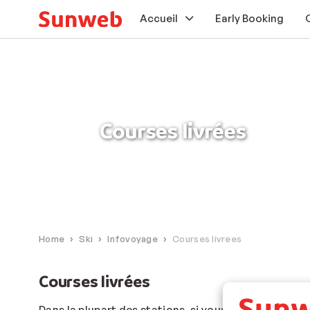
Accueil
Early Booking
Soleil
Ski
Courses livrées
En voiture
Bons plans
Extras
Home
Ski
Infovoyage
Courses livrees
Courses livrées
Dans la plupart des stations, si vous choisissez une