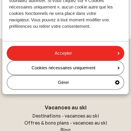
souhaitez autoriser. Si vous cliquez sur « Cookies
nécessaires uniquement », aucun cookie autre que les
cookies fonctionnels ne sera placé dans votre
navigateur. Vous pouvez à tout moment modifier vos
préférences ou retirer votre consentement.
Vacances au soleil
Accepter
Destinations - vacances au soleil
Offres & bons plans - vacances au soleil
Cookies nécessaires uniquement
Blog
S'inscrire à la newsletter
Gérer
Plan du site
Vacances au ski
Destinations - vacances au ski
Offres & bons plans - vacances au ski
Blog