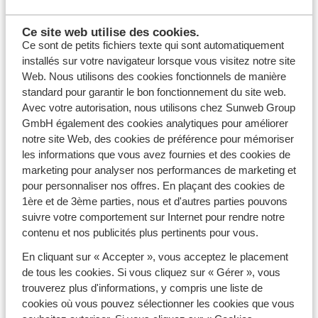
Ce site web utilise des cookies.
Ce sont de petits fichiers texte qui sont automatiquement
installés sur votre navigateur lorsque vous visitez notre site
Web. Nous utilisons des cookies fonctionnels de manière
standard pour garantir le bon fonctionnement du site web.
Avec votre autorisation, nous utilisons chez Sunweb Group
GmbH également des cookies analytiques pour améliorer
notre site Web, des cookies de préférence pour mémoriser
les informations que vous avez fournies et des cookies de
marketing pour analyser nos performances de marketing et
pour personnaliser nos offres. En plaçant des cookies de
On se fait la belle aux Sybelles
1ère et de 3ème parties, nous et d'autres parties pouvons
Découvrez le 4ème domaine skiable français et ses six
suivre votre comportement sur Internet pour rendre notre
belles stations
contenu et nos publicités plus pertinents pour vous.
Avec Sunweb
, réservez votre séjour aux Sybelles en
En cliquant sur « Accepter », vous acceptez le placement
formule tout compris : le forfait est inclus, et le
de tous les cookies. Si vous cliquez sur « Gérer », vous
matériel de ski est offert.
trouverez plus d'informations, y compris une liste de
cookies où vous pouvez sélectionner les cookies que vous