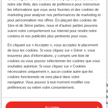
notre site Web, des cookies de préférence pour mémoriser
Infos vol
les informations que vous avez fournies et des cookies de
marketing pour analyser nos performances de marketing et
pour personnaliser nos offres. En plaçant des cookies de
Certifié durable
1ère et de 3ème parties, nous et d'autres parties pouvons
suivre votre comportement sur Internet pour rendre notre
Ce que les clients pensent
contenu et nos publicités plus pertinents pour vous.
Ce sont des avis clients 100 % authentiques qui
En cliquant sur « Accepter », vous acceptez le placement
reflètent fidèlement leur expérience avec notre
de tous les cookies. Si vous cliquez sur « Gérer », vous
produit.
En savoir plus sur les avis
trouverez plus d'informations, y compris une liste de
Excellent
cookies où vous pouvez sélectionner les cookies que vous
9
souhaitez autoriser. Si vous cliquez sur « Cookies
42 avis
nécessaires uniquement », aucun cookie autre que les
Réservé principalement par couples
cookies fonctionnels ne sera placé dans votre
navigateur. Vous pouvez à tout moment modifier vos
Excellent
il y a 2 semaines
E
9.7
9.4
préférences ou retirer votre consentement.
Virkelig god mad. Rigtig god service.
Virkelig god mad. Rigtig god service.
Rigtig 
Rigtig 
Venligt personale. Høj
Venligt personale. Høj
men ell
men ell
rengøringsstandard.
rengøringsstandard.
Tradu
Accepter