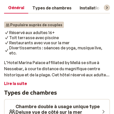
Général
Types de chambres
Installations
Populaire auprès de couples
Réservé aux adultes 16+
Toit terrasse avec piscine
Restaurants avec vue sur la mer
Divertissements : séances de yoga, musique live,
etc.
L’Hotel Marina Palace affiliated by Meliá se situe à
Nessebar, à courte distance du magnifique centre
historique et de la plage. Cet hôtel réservé aux adultes
a récemment bénéficié d’un rafraîchissement complet:
Lire la suite
nouvelles installations, atmosphère plus moderne et
Types de chambres
ambiance agréable. Vous y profitez d’un cadre paisible,
d’une piscine sur le toit et d’une formule all-inclusive
généreuse, avec tout à portée de main. Les chambres
Chambre double à usage unique type
s’accordent parfaitement à cette nouvelle identité:
Deluxe vue de côté sur la mer