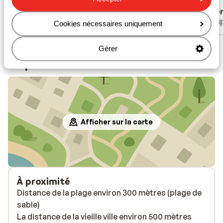
Traduire en français (FR)
Anonyme
Ano
Couples
Coup
Cookies nécessaires uniquement
Voir tous les 42 avis
Gérer
Emplacement
Afficher sur la carte
À proximité
Distance de la plage environ 300 mètres (plage de
sable)
La distance de la vieille ville environ 500 mètres