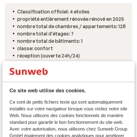
Classification officiel: 4 etoiles
propriété entièrement rénovée rénové en 2025
nombre total de chambres / appartements: 128
nombre total d'étages: 7
nombre total de bâtiments: 1
classe: confort
réception (ouverte 24h/24)
check in
Voir toutes les installations
Ce site web utilise des cookies.
Informations de voyage
Ce sont de petits fichiers texte qui sont automatiquement
installés sur votre navigateur lorsque vous visitez notre site
À noter
Web. Nous utilisons des cookies fonctionnels de manière
standard pour garantir le bon fonctionnement du site web.
Formule
Avec votre autorisation, nous utilisons chez Sunweb Group
GmbH également des cookies analytiques pour améliorer