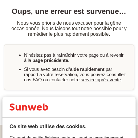
Oups, une erreur est survenue…
Nous vous prions de nous excuser pour la gêne
occasionnée. Nous faisons tout notre possible pour y
remédier le plus rapidement possible.
N'hésitez pas à
rafraîchir
votre page ou á revenir
á la
page précédente
.
Si vous avez besoin
d'aide rapidement
par
rapport à votre réservation, vous pouvez consultez
nos FAQ ou contacter notre
service après-vente
.
Nouvelle recherche
Ce site web utilise des cookies.
Home
vacances
Bulgarie
La mer noire
Sveti Vlas
Ce sont de petits fichiers texte qui sont automatiquement