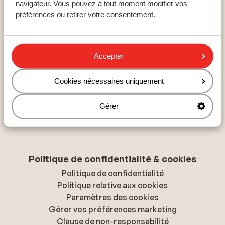
navigateur. Vous pouvez à tout moment modifier vos
Hurghada
préférences ou retirer votre consentement.
Hammamet
Hersonissos
Accepter
À propos de Sunweb
Cookies nécessaires uniquement
À propos de Sunweb
Tourisme responsable
Gérer
Presse & médias
Déclaration d'accessibilité
Politique de confidentialité & cookies
Politique de confidentialité
Politique relative aux cookies
Paramètres des cookies
Gérer vos préférences marketing
Clause de non-responsabilité