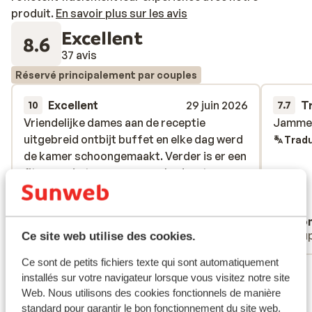
produit.
En savoir plus sur les avis
Excellent
8.6
37 avis
Réservé principalement par couples
Excellent
29 juin 2026
T
10
7.7
Vriendelijke dames aan de receptie
Vriendelijke dames aan de receptie
Jammer
Jammer
uitgebreid ontbijt buffet en elke dag werd
uitgebreid ontbijt buffet en elke dag werd
Tradu
de kamer schoongemaakt. Verder is er een
de kamer schoongemaakt. Verder is er een
fitnessruimte en een zwembad met
fitnessruimte en een zwembad met
uitzicht op zee
uitzicht op zee
Traduire en français (FR)
Annemarie
Ano
Voyageurs solos
Coup
Ce site web utilise des cookies.
Ce sont de petits fichiers texte qui sont automatiquement
Voir tous les 37 avis
installés sur votre navigateur lorsque vous visitez notre site
Emplacement
Web. Nous utilisons des cookies fonctionnels de manière
standard pour garantir le bon fonctionnement du site web.