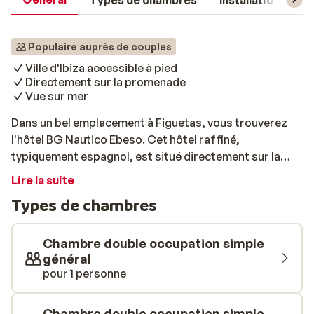
Types de chambres
Installations
Populaire auprès de couples
Ville d'Ibiza accessible à pied
Directement sur la promenade
Vue sur mer
Dans un bel emplacement à Figuetas, vous trouverez
l'hôtel BG Nautico Ebeso. Cet hôtel raffiné,
typiquement espagnol, est situé directement sur la
promenade et en bord de mer. Playa d'en Bossa et la
Lire la suite
ville d'Ibiza sont accessibles à pied. Profitez des
Types de chambres
chambres bien entretenues, de la belle piscine avec vue
sur mer et du délicieux petit-déjeuner le matin.
Détendez-vous au bord de la piscine ou découvrez les
Chambre double occupation simple
plus belles plages d'Ibiza. Le soir, rendez vous à Playa
général
pour 1 personne
d'en Bossa ou à Ibiza-ville. L'hôtel BG Nautico Ebeso
constitue un point de départ idéal pour des vacances
au soleil à Ibiza.
Chambre double occupation simple