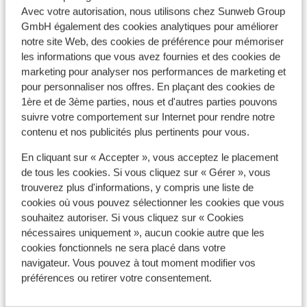
Avec votre autorisation, nous utilisons chez Sunweb Group
GmbH également des cookies analytiques pour améliorer
notre site Web, des cookies de préférence pour mémoriser
les informations que vous avez fournies et des cookies de
Afficher sur la carte
marketing pour analyser nos performances de marketing et
pour personnaliser nos offres. En plaçant des cookies de
1ère et de 3ème parties, nous et d'autres parties pouvons
suivre votre comportement sur Internet pour rendre notre
contenu et nos publicités plus pertinents pour vous.
À proximité
En cliquant sur « Accepter », vous acceptez le placement
Distance de la plage environ 200 mètres (plage de
de tous les cookies. Si vous cliquez sur « Gérer », vous
sable)
trouverez plus d'informations, y compris une liste de
Distance du centre-ville: environ 250 mètres
cookies où vous pouvez sélectionner les cookies que vous
La distance de la vieille ville environ 800 mètres
souhaitez autoriser. Si vous cliquez sur « Cookies
Distance de l'aéroport environ 7 kilomètres
nécessaires uniquement », aucun cookie autre que les
Distance au port environ 3500 mètres
cookies fonctionnels ne sera placé dans votre
Distance jusqu'à l'arrêt de bus environ 500 mètres
navigateur. Vous pouvez à tout moment modifier vos
Distance jusqu'au distributeur d'argent environ
préférences ou retirer votre consentement.
250 mètres