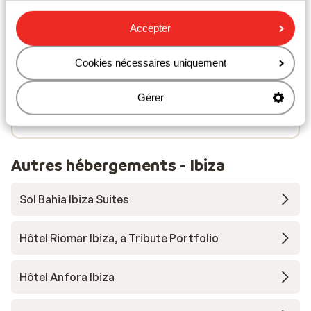
Distance aux magasins les plus proches environ 50
mètres
Accepter
Distance à la supérette la plus proche environ 50
mètres
Cookies nécessaires uniquement
Distance au restaurant le plus proche environ 50
mètres
Gérer
Distance à la pharmacie la plus proche environ 400
mètres
Autres hébergements - Ibiza
Sol Bahia Ibiza Suites
Hôtel Riomar Ibiza, a Tribute Portfolio
Hôtel Anfora Ibiza