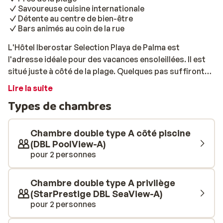
Savoureuse cuisine internationale
Détente au centre de bien-être
Bars animés au coin de la rue
L'Hôtel Iberostar Selection Playa de Palma est
l'adresse idéale pour des vacances ensoleillées. Il est
situé juste à côté de la plage. Quelques pas suffiront
pour profiter de la chaleur du sable fin. À proximité,
Lire la suite
vous trouverez de nombreux bars et restaurants. À
Types de chambres
l'hôtel, profitez de la savoureuse cuisine, et trinquez au
bar aux vacances. Enfin, ne manquez pas de piquer une
tête dans la belle piscine! Les chambres sont
Chambre double type A côté piscine
spacieuses, confortables et décorées de façon
(DBL PoolView-A)
pour 2 personnes
moderne dans des tons clairs. Pour une détente
optimale, direction le centre de bien-être Sensations
Spa, où vous pourrez réserver des soins de beauté et
Chambre double type A privilège
massages. Quant aux jeunes vacanciers, ils seront
(StarPrestige DBL SeaView-A)
ravis de s'amuser au mini club de l'hôtel voisin. De belles
pour 2 personnes
vacances vous attendent!