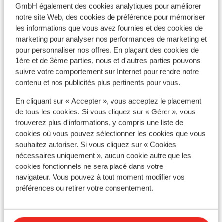
GmbH également des cookies analytiques pour améliorer
notre site Web, des cookies de préférence pour mémoriser
les informations que vous avez fournies et des cookies de
marketing pour analyser nos performances de marketing et
Afficher sur la carte
pour personnaliser nos offres. En plaçant des cookies de
1ère et de 3ème parties, nous et d'autres parties pouvons
suivre votre comportement sur Internet pour rendre notre
contenu et nos publicités plus pertinents pour vous.
À proximité
En cliquant sur « Accepter », vous acceptez le placement
Séparé de la plage par le boulevard
de tous les cookies. Si vous cliquez sur « Gérer », vous
trouverez plus d'informations, y compris une liste de
Distance de la plage environ 50 mètres (plage de
cookies où vous pouvez sélectionner les cookies que vous
sable, transats (payant) , parasols (payant) )
souhaitez autoriser. Si vous cliquez sur « Cookies
Distance de l'aéroport environ 6 kilomètres
nécessaires uniquement », aucun cookie autre que les
Distance jusqu'à l'arrêt de bus environ 20 mètres
cookies fonctionnels ne sera placé dans votre
Distance jusqu'au distributeur d'argent environ
navigateur. Vous pouvez à tout moment modifier vos
100 mètres
préférences ou retirer votre consentement.
Distance aux magasins les plus proches environ 50
mètres
Distance à la supérette la plus proche environ 50