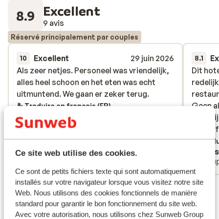
Excellent
8.9
9 avis
Réservé principalement par couples
Excellent
29 juin 2026
Ex
10
8.1
Als zeer netjes. Personeel was vriendelijk,
Als zeer netjes. Personeel was vriendelijk,
Dit hot
Dit hot
alles heel schoon en het eten was echt
alles heel schoon en het eten was echt
redelij
redelij
uitmuntend. We gaan er zeker terug.
uitmuntend. We gaan er zeker terug.
restaur
restaur
Geen al
Geen al
Traduire en français (FR)
vergeli
vergeli
Tenerif
Tenerif
Tradu
Anja
Fons
Ce site web utilise des cookies.
Couples
Coup
Ce sont de petits fichiers texte qui sont automatiquement
installés sur votre navigateur lorsque vous visitez notre site
Voir tous les 9 avis
Web. Nous utilisons des cookies fonctionnels de manière
Emplacement
standard pour garantir le bon fonctionnement du site web.
Avec votre autorisation, nous utilisons chez Sunweb Group