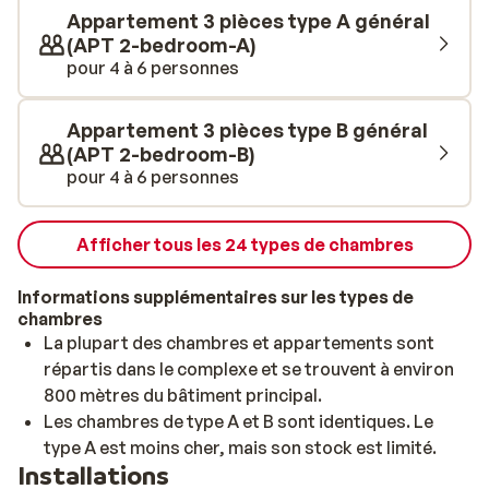
jouer par exemple au football. Et si vous voulez
Appartement 3 pièces type A général
vraiment vous détendre, rendez-vous au spa. Chaque
(APT 2-bedroom-A)
jour, vous ne manquerez pas de savourer un délicieux
pour 4 à 6 personnes
repas. Pour cela, vous pouvez vous rendre dans l'un des
3 restaurants: le restaurant buffet des Baléares, la
Appartement 3 pièces type B général
Pizzeria Capricho ou le restaurant Mediterráneo
(APT 2-bedroom-B)
(buffet). Au Beach House Restaurant, vous pourrez
pour 4 à 6 personnes
opter pour un cocktail frais, de la bonne musique et une
vue magnifique. L'équipe d'animation propose
également de beaux spectacles dans la soirée. Après
Afficher tous les 24 types de chambres
une longue journée, vous pourrez vous détendre dans
des chambres confortables. Choisissez une chambre
Informations supplémentaires sur les types de
chambres
familiale, un appartement spacieux ou une chambre
La plupart des chambres et appartements sont
double romantique avec une vue imprenable sur la mer.
répartis dans le complexe et se trouvent à environ
Bonnes vacances!
800 mètres du bâtiment principal.
Les chambres de type A et B sont identiques. Le
type A est moins cher, mais son stock est limité.
Installations