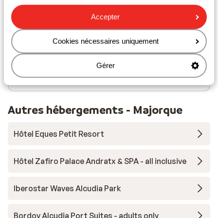
À proximité
Accepter
En bord de mer (plage de sable, transats (payant) ,
parasols (payant) )
Distance du centre-ville: environ 2000 mètres
Cookies nécessaires uniquement
Distance de l'aéroport environ 56 kilomètres
Distance jusqu'à l'arrêt de bus environ 10 mètres
Gérer
Endroit calme
Autres hébergements - Majorque
Hôtel Eques Petit Resort
Hôtel Zafiro Palace Andratx & SPA - all inclusive
Iberostar Waves Alcudia Park
Bordoy Alcudia Port Suites - adults only