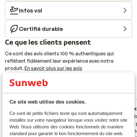
Infos vol
Certifié durable
Ce que les clients pensent
Ce sont des avis clients 100 % authentiques qui
reflètent fidèlement leur expérience avec notre
produit.
En savoir plus sur les avis
Excellent
8.2
89 avis
Réservé principalement par familles
Ce site web utilise des cookies.
Excellent
il y a 2 semaines
Ex
8.8
9.1
Ce sont de petits fichiers texte qui sont automatiquement
Nagenoeg alles klopt. Het enige dat we
Nagenoeg alles klopt. Het enige dat we
Prima l
Prima l
installés sur votre navigateur lorsque vous visitez notre site
misten was een rustige bar waar je 's
misten was een rustige bar waar je 's
eten is
eten is
Web. Nous utilisons des cookies fonctionnels de manière
avonds kon zitten. Alles speelde zich
avonds kon zitten. Alles speelde zich
Persone
Persone
standard pour garantir le bon fonctionnement du site web.