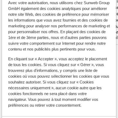
centraal af bij het animatieppdium.
centraal af bij het animatieppdium.
er iets
er iets
Avec votre autorisation, nous utilisons chez Sunweb Group
afwiss
afwiss
Traduire en français (FR)
GmbH également des cookies analytiques pour améliorer
om in 
om in 
notre site Web, des cookies de préférence pour mémoriser
ondiepe
ondiepe
les informations que vous avez fournies et des cookies de
bus 1x 
marketing pour analyser nos performances de marketing et
Tradu
Anonyme
Ano
pour personnaliser nos offres. En plaçant des cookies de
een tax
Familles
Fami
1ère et de 3ème parties, nous et d'autres parties pouvons
de 2de 
suivre votre comportement sur Internet pour rendre notre
contenu et nos publicités plus pertinents pour vous.
Voir tous les 89 avis
Emplacement
En cliquant sur « Accepter », vous acceptez le placement
de tous les cookies. Si vous cliquez sur « Gérer », vous
trouverez plus d'informations, y compris une liste de
cookies où vous pouvez sélectionner les cookies que vous
souhaitez autoriser. Si vous cliquez sur « Cookies
nécessaires uniquement », aucun cookie autre que les
Afficher sur la carte
cookies fonctionnels ne sera placé dans votre
navigateur. Vous pouvez à tout moment modifier vos
préférences ou retirer votre consentement.