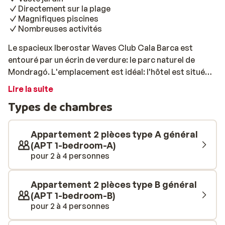
Directement sur la plage
Magnifiques piscines
Nombreuses activités
Le spacieux Iberostar Waves Club Cala Barca est
entouré par un écrin de verdure: le parc naturel de
Mondragó. L'emplacement est idéal: l'hôtel est situé
directement sur la plage et le centre du petit village de
Lire la suite
pêcheurs de Porto Petro est également accessible
Types de chambres
facilement. Porto Petro est situé juste en dessous de
la célèbre station balnéaire de Cala d'Or: ne manquez
pas d'y faire un tour pendant vos vacances. Toute la
Appartement 2 pièces type A général
famille va adorer son séjour à l'Iberostar Club Cala
(APT 1-bedroom-A)
pour 2 à 4 personnes
Barca! Petits et grand n'auront pas le temps de
s'ennuyer. L'hôtel dispose de plusieurs piscines et d'un
parc aquatique: le plaisir de l'eau est garanti! L'équipe
Appartement 2 pièces type B général
d'animation organise des activités amusantes au sein
(APT 1-bedroom-B)
du mini-club et du club pour enfants, tout au long de la
pour 2 à 4 personnes
journée. Les vacanciers les plus sportifs pourront