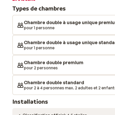
pourrez également décider de passer un agréable aprè
Types de chambres
transat avec une boisson commandée au bar de la pisci
Les chambres sont décorées de manière moderne, v
le soir après une journée de visites ou de découverte d
Chambre double à usage unique premi
pour 1 personne
Chambre double à usage unique standa
pour 1 personne
Chambre double premium
pour 2 personnes
Chambre double standard
pour 2 à 4 personnes max. 2 adultes et 2 enfants
Installations