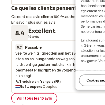
visitez notre si
bon fonctionnem
Ce que les clients pensent
également des c
mémoriser les i
Ce sont des avis clients 100 % authentiques qui reflè
performances de
En savoir plus sur les avis
3ème parties, n
Excellent
8.4
notre contenu et
15 avis
En cliquant sur
« Gérer », vous
Passable
il y a 3 sem
5.7
sélectionner le
veel te weinig ligbedden aan het zwembad, beter d
veel te weinig ligbedden aan het zwembad, beter d
uniquement », a
stoelen en loungebedden weg en vervangen. zeer
stoelen en loungebedden weg en vervangen. zeer
navigateur. Vou
luidruchtige gasten met drank in het water waar 1
luidruchtige gasten met drank in het water waar 1
badmeester ingrijpt en de volgende dag een ander
badmeester ingrijpt en de volgende dag een ander
niks zegt.
niks zegt.
Gérer
Cookies né
Traduire en français (FR)
Raf Jespers
Couples
Voir tous les 15 avis