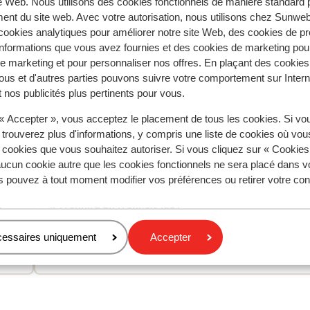
te Web. Nous utilisons des cookies fonctionnels de manière standard p
ent du site web. Avec votre autorisation, nous utilisons chez Sun
ookies analytiques pour améliorer notre site Web, des cookies de p
nformations que vous avez fournies et des cookies de marketing pou
tent fidèlement leur expérience avec notre produit.
 marketing et pour personnaliser nos offres. En plaçant des cookies
ous et d'autres parties pouvons suivre votre comportement sur Intern
 nos publicités plus pertinents pour vous.
Réservé principalement par c
 « Accepter », vous acceptez le placement de tous les cookies. Si vo
 trouverez plus d'informations, y compris une liste de cookies où vo
aines
Excellent
25 juin
8.7
s cookies que vous souhaitez autoriser. Si vous cliquez sur « Cookie
e
e
Bra service fr receptionen, frukosten ok, sängarn
Bra service fr receptionen, frukosten ok, sängarn
ucun cookie autre que les cookies fonctionnels ne sera placé dans v
toppen. tyvärr stökigt vid poolen fulla engelsmän 
toppen. tyvärr stökigt vid poolen fulla engelsmän 
s pouvez à tout moment modifier vos préférences ou retirer votre c
bar personal vid poolen.
bar personal vid poolen.
e
e
Traduire en français (FR)
cessaires uniquement
Accepter
Anonyme
Parents solos