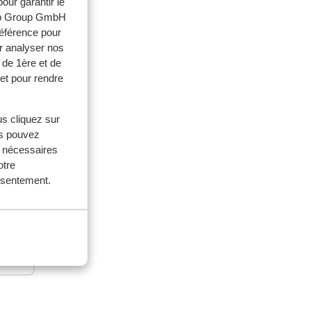
our garantir le
web Group GmbH
référence pour
r analyser nos
 de 1ère et de
et pour rendre
ouples
us cliquez sur
us pouvez
 2026
s nécessaires
a
a
otre
sur
sur
onsentement.