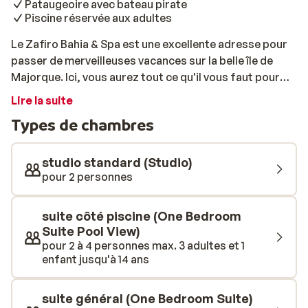
Pataugeoire avec bateau pirate
Piscine réservée aux adultes
Le Zafiro Bahia & Spa est une excellente adresse pour
passer de merveilleuses vacances sur la belle île de
Majorque. Ici, vous aurez tout ce qu'il vous faut pour
passer un superbe séjour. Au sein de cette charmante
Lire la suite
adresse, vous trouverez une belle piscine, idéale
Types de chambres
passer des heures à s'amuser en famille. Pour les
enfants, l'établissement comprend également une
pataugeoire. Pendant que les plus jeunes s'amusent,
studio standard (Studio)
vous pourrez vous détendre à la piscine réservée aux
pour 2 personnes
adultes ou au sein du spa. Les appartements sont
meublés dans un style moderne: vous y passerez un
suite côté piscine (One Bedroom
séjour confortable. Comble du luxe: la plage se trouve
Suite Pool View)
à la porte de l'hôtel. Quoi rêver de mieux? Bonnes
pour 2 à 4 personnes max. 3 adultes et 1
vacances!
enfant jusqu'à 14 ans
suite général (One Bedroom Suite)