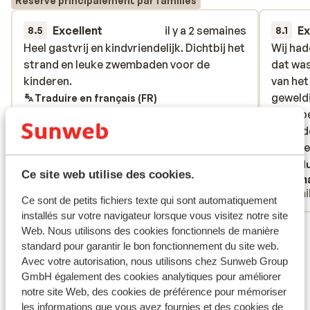
Réservé principalement par familles
Excellent
il y a 2 semaines
Ex
8.5
8.1
Heel gastvrij en kindvriendelijk. Dichtbij het
Heel gastvrij en kindvriendelijk. Dichtbij het
Wij ha
Wij ha
strand en leuke zwembaden voor de
strand en leuke zwembaden voor de
dat was
dat was
kinderen.
kinderen.
van het
van het
geweldi
geweldi
Traduire en français (FR)
ook goe
ook goe
Wij had
Wij had
best ee
best ee
druk is
Tradu
Ce site web utilise des cookies.
Anonyme
Tam
appart
Familles
Fami
waard!!
Ce sont de petits fichiers texte qui sont automatiquement
installés sur votre navigateur lorsque vous visitez notre site
Voir tous les 23 avis
Web. Nous utilisons des cookies fonctionnels de manière
standard pour garantir le bon fonctionnement du site web.
Emplacement
Avec votre autorisation, nous utilisons chez Sunweb Group
GmbH également des cookies analytiques pour améliorer
notre site Web, des cookies de préférence pour mémoriser
les informations que vous avez fournies et des cookies de