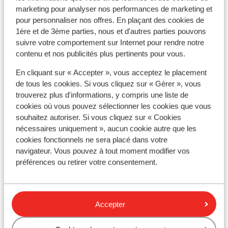
marketing pour analyser nos performances de marketing et
Afficher sur la carte
pour personnaliser nos offres. En plaçant des cookies de
1ère et de 3ème parties, nous et d'autres parties pouvons
suivre votre comportement sur Internet pour rendre notre
contenu et nos publicités plus pertinents pour vous.
En cliquant sur « Accepter », vous acceptez le placement
À proximité
de tous les cookies. Si vous cliquez sur « Gérer », vous
En bord de mer
trouverez plus d'informations, y compris une liste de
Distance de la plage environ 20 mètres (plage de
cookies où vous pouvez sélectionner les cookies que vous
sable, transats (payant) , parasols (payant) )
souhaitez autoriser. Si vous cliquez sur « Cookies
Distance du centre-ville
nécessaires uniquement », aucun cookie autre que les
Distance de l'aéroport environ 62 kilomètres
cookies fonctionnels ne sera placé dans votre
Distance jusqu'à l'arrêt de bus environ 100 mètres
navigateur. Vous pouvez à tout moment modifier vos
Distance aux magasins les plus proches environ 10
préférences ou retirer votre consentement.
mètres
Distance à la supérette la plus proche environ 10
mètres
Accepter
Distance au restaurant le plus proche environ 100
mètres