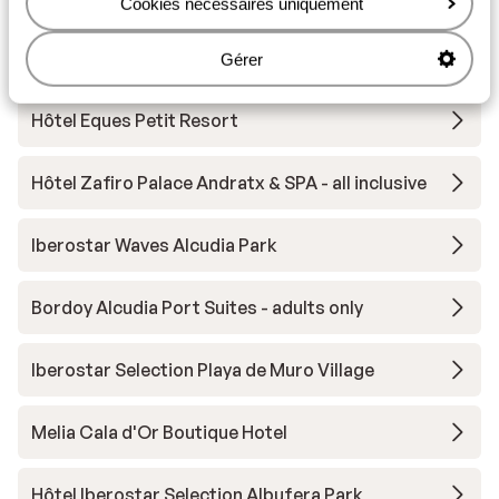
Cookies nécessaires uniquement
Autres hébergements - Majorque
Gérer
Hôtel Eques Petit Resort
Hôtel Zafiro Palace Andratx & SPA - all inclusive
Iberostar Waves Alcudia Park
Bordoy Alcudia Port Suites - adults only
Iberostar Selection Playa de Muro Village
Melia Cala d'Or Boutique Hotel
Hôtel Iberostar Selection Albufera Park