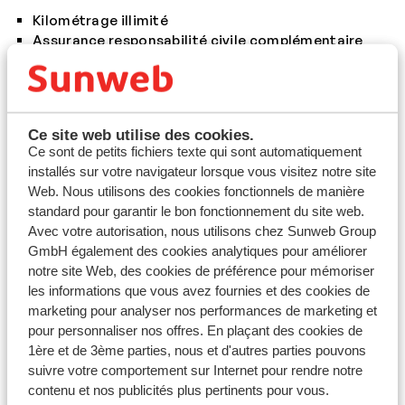
Kilométrage illimité
Assurance responsabilité civile complémentaire
standard de 7,5 millions
Assurance exemption de dommages de collision
(CDW)
Assurance vol (TP)
Ce site web utilise des cookies.
Remboursement déductible
Ce sont de petits fichiers texte qui sont automatiquement
Remboursement bris de verre et dommages aux
installés sur votre navigateur lorsque vous visitez notre site
pneus
Web. Nous utilisons des cookies fonctionnels de manière
Un conducteur supplémentaire
standard pour garantir le bon fonctionnement du site web.
Accessibilité 24/7 du numéro d'urgence Sunny Car
Avec votre autorisation, nous utilisons chez Sunweb Group
GmbH également des cookies analytiques pour améliorer
Assurance supplémentaire
notre site Web, des cookies de préférence pour mémoriser
Le propriétaire sur place propose souvent une
les informations que vous avez fournies et des cookies de
assurance supplémentaire. Vous pouvez la refuser, car
marketing pour analyser nos performances de marketing et
les voitures Sunny Car sont toujours assurées.
pour personnaliser nos offres. En plaçant des cookies de
Vérifiez la voiture pour tout dommage avant de quitter
1ère et de 3ème parties, nous et d'autres parties pouvons
la société de location. En cas de doute, contactez
suivre votre comportement sur Internet pour rendre notre
toujours le numéro d'urgence Sunny Cars.
contenu et nos publicités plus pertinents pour vous.