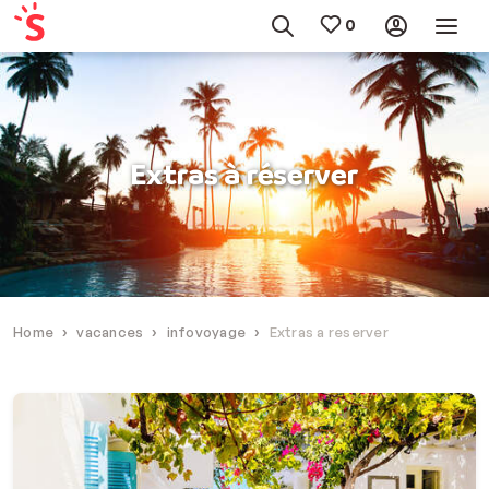
Extras à réserver
Home
vacances
infovoyage
Extras a reserver