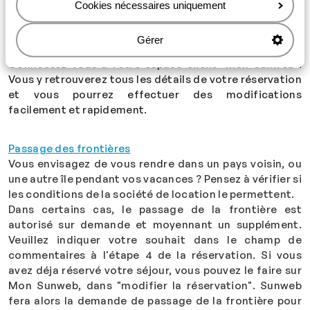
Cookies nécessaires uniquement
que vous avez réservés y figurent bien.
Votre espace "Mon Sunweb" - tous les détails de votre
Gérer
réservation
Connectez-vous à votre espace client "Mon Sunweb".
Vous y retrouverez tous les détails de votre réservation
et vous pourrez effectuer des modifications
facilement et rapidement.
Passage des frontières
Vous envisagez de vous rendre dans un pays voisin, ou
une autre île pendant vos vacances ? Pensez à vérifier si
les conditions de la société de location le permettent.
Dans certains cas, le passage de la frontière est
autorisé sur demande et moyennant un supplément.
Veuillez indiquer votre souhait dans le champ de
commentaires à l'étape 4 de la réservation. Si vous
avez déja réservé votre séjour, vous pouvez le faire sur
Mon Sunweb, dans "modifier la réservation". Sunweb
fera alors la demande de passage de la frontière pour