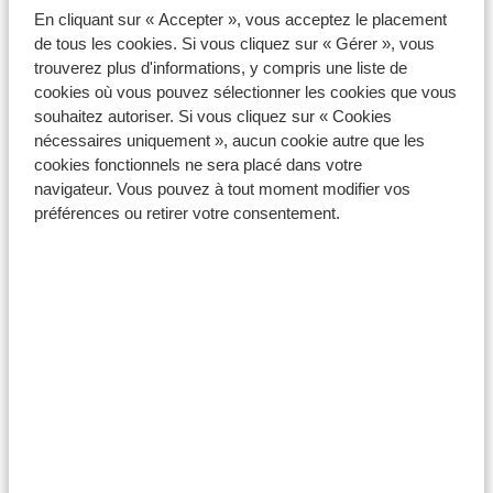
En cliquant sur « Accepter », vous acceptez le placement
Extras
de tous les cookies. Si vous cliquez sur « Gérer », vous
trouverez plus d'informations, y compris une liste de
Réservation sièges auto pour bébés et enfants
cookies où vous pouvez sélectionner les cookies que vous
Si vous avez réservé l’option voiture de location avec
souhaitez autoriser. Si vous cliquez sur « Cookies
prise en charge et restitution à l'aéroport, vous pouvez
nécessaires uniquement », aucun cookie autre que les
ajouter vous-même le siège auto en vous connectant à
cookies fonctionnels ne sera placé dans votre
votre espace client "
Mon Sunweb
". Pour plus
navigateur. Vous pouvez à tout moment modifier vos
d'informations, veuillez contacter notre service client.
préférences ou retirer votre consentement.
Si vous avez réservé une voiture de location tout
compris, vous pouvez faire une demande de siège auto
en vous connectant à votre espace client "Mon
Sunweb".
Si vous avez réservé l’option voiture de location avec
prise en charge et restitution à l’hôtel, vous devez
joindre notre service client pour faire ajouter un siège
auto, bébé ou enfant. Notre service client ne vous
contactera que s’il n’a pas pu réserver de siège, faute
de disponibilité.
Le prix du siège auto est à payer sur place. Les tarifs
sont indiqués dans les conditions de la location de la